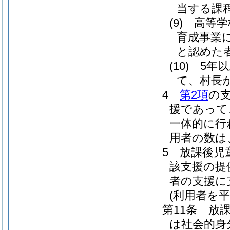
当する課
(9)
高等学
育成事業
と認めた
(10)
5年
て、村長
4
第2項
の
援であって
一体的に行
用者の数は
5
放課後児
該支援の提
者の支援に
(利用者を
第11条
放
は社会的身