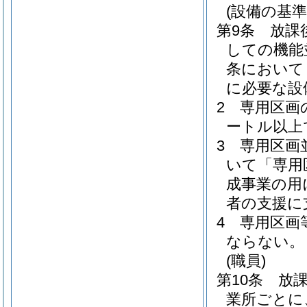
(設備の基準
第9条
放課
しての機能
条において
に必要な設
2
専用区画
ートル以上
3
専用区画
いて「専用
成事業の用
者の支援に
4
専用区画
ならない。
(職員)
第10条
放
業所ごとに