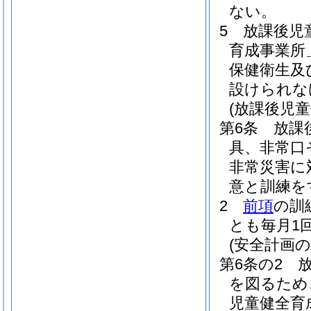
ない。
5
放課後児
育成事業所
保健衛生及
設けられな
(放課後児
第6条
放課
具、非常口
非常災害に
意と訓練を
2
前項
の訓
とも毎月1
(安全計画の
第6条の2
を図るため
児童健全育