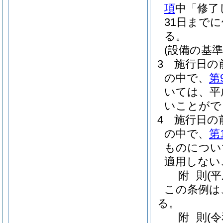
項
中「修了
31日まで
る。
(設備の基
3
施行日の
の中で、
第
いては、平
いことがで
4
施行日の
の中で、
第
ものについ
適用しない
附
則
(
この条例は
る。
附
則
(