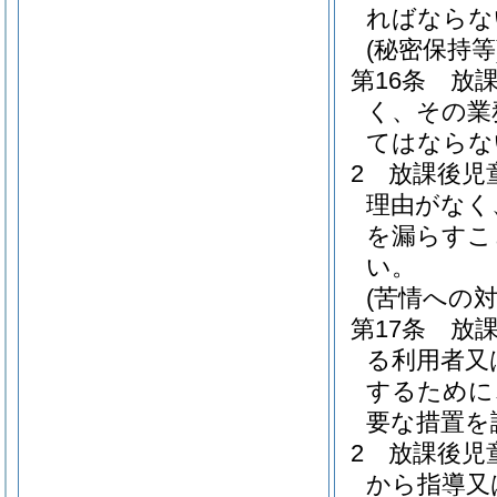
ればならな
(秘密保持等
第16条
放
く、その業
てはならな
2
放課後児
理由がなく
を漏らすこ
い。
(苦情への対
第17条
放
る利用者又
するために
要な措置を
2
放課後児
から指導又