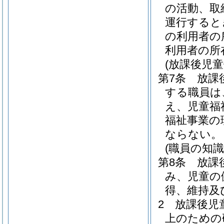
の活動、取
運行すると
の利用者の
利用者の所
(放課後児
第7条
放課
する職員は
え、児童福
福祉事業の
ならない。
(職員の知
第8条
放課
み、児童の
得、維持及
2
放課後児
上のための