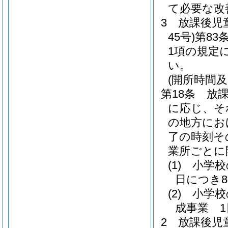
て必要な改
3
放課後児
45号)
第83
1項の規定
い。
(開所時間及
第18条
放
に応じ、そ
の地方にお
了の時刻そ
業所ごとに
(1)
小学校
日につき
(2)
小学校
成事業 1
2
放課後児