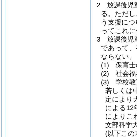
2
放課後児
る。
ただし
う支援につ
ってこれに
3
放課後児
であって、
ならない。
(1)
保育士
(2)
社会福
(3)
学校教
若しくは
定により
による1
によりこ
文部科学
(以下こ