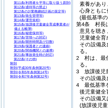
第11条
(利用者を平等に取り扱う原則)
素養があり
第12条
(虐待等の禁止)
心身ともに
第12条の2
(業務継続計画の策定等)
第13条
(衛生管理等)
(最低基準の
第14条
(運営規程)
第4条
村長
第15条
(放課後児童健全育成事業者が
備える帳簿)
意見を聴き
第16条
(秘密保持等)
児童健全育
第17条
(苦情への対応)
第18条
(開所時間及び日数)
その設備及
第19条
(保護者との連絡)
る。
第20条
(関係機関との連携)
第21条
(事故発生時の対応)
2
村は、最
第22条
(その他)
附則
る。
附則
(平成30年条例第20号)
3
放課後児
附則
(令和5年条例第14号)
附則
(令和7年条例第32号)
その設備及
4
最低基準
後児童健全
その設備又
(放課後児