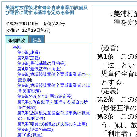
美浦村放課後児童健全育成事業の設備及
び運営に関する基準を定める条例
○美浦村
準を定
平成26年9月19日 条例第22号
(令和7年12月19日施行)
条項目次
沿革
(趣旨)
本則
第1条
(趣旨)
第1条
この
第2条
(定義)
第3条
(最低基準の目的等)
「法」とい
第4条
(最低基準の向上)
児童健全育
第5条
(放課後児童健全育成事業者の一
般原則)
とする。
第6条
(放課後児童健全育成事業者と非
(定義)
常災害対策)
第6条の2
(安全計画の策定等)
第2条
この
第6条の3
(自動車を運行する場合の所
(最低基準の
在の確認)
第7条
(放課後児童健全育成事業の職員
第3条
この
の一般的要件)
う。)
は、
第8条
(職員の知識及び技能の向上等)
第9条
(設備の基準)
「利用者」
第10条
(職員)