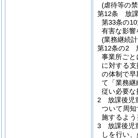
(虐待等の禁
第12条
放
第33条の
有害な影響
(業務継続計
第12条の2
事業所ごと
に対する支
の体制で早
て「業務継
従い必要な
2
放課後児
ついて周知
施するよう
3
放課後児
しを行い、