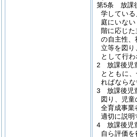
第5条
放課
学している
庭にいない
階に応じた
の自主性、
立等を図り
として行わ
2
放課後児
とともに、
ればならな
3
放課後児
図り、児童
全育成事業
適切に説明
4
放課後児
自ら評価を