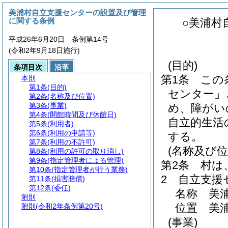
美浦村自立支援センターの設置及び管理
に関する条例
○美浦村
平成26年6月20日 条例第14号
(令和2年9月18日施行)
(目的)
条項目次
沿革
第1条
この
本則
第1条
(目的)
センター」
第2条
(名称及び位置)
第3条
(事業)
め、障がい
第4条
(開館時間及び休館日)
自立的生活
第5条
(利用者)
第6条
(利用の申請等)
する。
第7条
(利用の不許可)
(名称及び位
第8条
(利用の許可の取り消し)
第9条
(指定管理者による管理)
第2条
村は
第10条
(指定管理者が行う業務)
2
自立支援
第11条
(損害賠償)
第12条
(委任)
名称 美
附則
位置 美浦
附則
(令和2年条例第20号)
(事業)