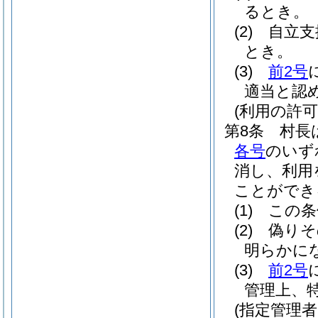
るとき。
(2)
自立支
とき。
(3)
前2号
適当と認
(利用の許
第8条
村長
各号
のいず
消し、利用
ことができ
(1)
この条
(2)
偽りそ
明らかに
(3)
前2号
管理上、
(指定管理