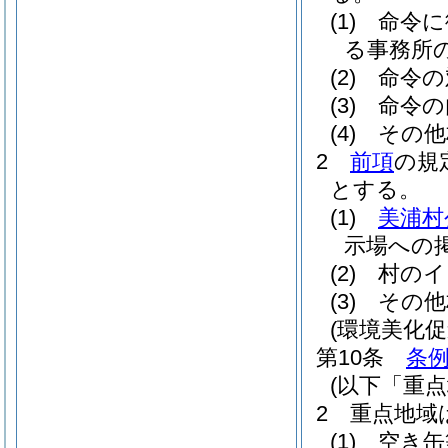
(1)
命令に
る事務所
(2)
命令の
(3)
命令の
(4)
その他
2
前項
の規
とする。
(1)
美浦村
示場への
(2)
村のイ
(3)
その他
(環境美化促
第10条
条例
(以下「重
2
重点地域
(1)
空き缶