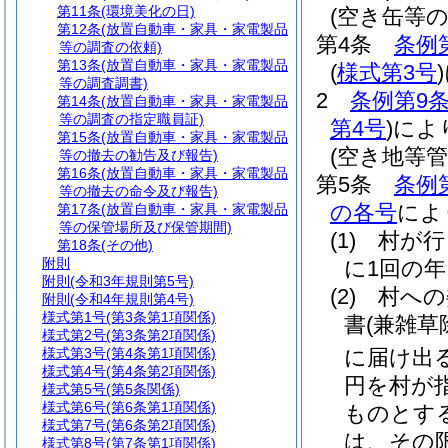
第11条
(環境美化の日)
(空き缶等
第12条
(放置自動車・家具・家電製品
第4条
条例
等の調査の依頼)
第13条
(放置自動車・家具・家電製品
(
様式第3号
)
等の調査調書)
2
条例第9条
第14条
(放置自動車・家具・家電製品
等の調査の指定職員証)
第4号
)
によ
第15条
(放置自動車・家具・家電製品
(空き地等管
等の撤去の勧告及び報告)
第16条
(放置自動車・家具・家電製品
第5条
条例
等の撤去の命令及び報告)
の各号
によ
第17条
(放置自動車・家具・家電製品
等の保管場所及び保管期間)
(1)
村が行
第18条
(その他)
附則
に1回の
附則
(令和3年規則第5号)
(2)
村への
附則
(令和4年規則第4号)
様式第1号
(第3条第1項関係)
書
(兼雑草
様式第2号
(第3条第2項関係)
様式第3号
(第4条第1項関係)
に届け出
様式第4号
(第4条第2項関係)
円を村が
様式第5号
(第5条関係)
様式第6号
(第6条第1項関係)
ものとす
様式第7号
(第6条第2項関係)
は、その
様式第8号
(第7条第1項関係)