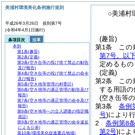
美浦村環境美化条例施行規則
○美浦村
平成26年3月26日 規則第7号
(令和4年4月1日施行)
(趣旨)
条項目次
沿革
第1条
この
本則
第1条
(趣旨)
第7号。以
第2条
(定義)
第3条
(空き缶等の投げ捨て禁止の勧告
定めるもの
及び報告)
(定義)
第4条
(空き缶等の投げ捨て禁止の命令
及び報告)
第2条
この
第5条
(空き地等管理の村委託)
する用語の
第6条
(空き地等の適正管理の勧告及び
報告)
(空き缶等
第7条
(空き地等の適正管理の命令及び
第3条
条例
報告)
第8条
(空き地等への立入調査の指定職
号
)
により
員証)
2
条例第8条
第9条
(空き地等の適正管理の命令違反
による公表)
第2号
)
によ
第10条
(環境美化促進重点地域)