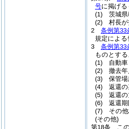
号
に掲げる
(1)
茨城県
(2)
村長が
2
条例第33
規定による
3
条例第33
ものとする
(1)
自動車
(2)
撤去年
(3)
保管場
(4)
返還の
(5)
返還の
(6)
返還期
(7)
その他
(その他)
第18条
こ