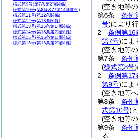
様式第9号
(第7条第2項関係)
(空き地等
様式第10号
(第8条及び第14条関係)
第6条
条例
様式第11号
(第12条関係)
様式第12号
(第13条関係)
号
)
により
様式第13号
(第15条第1項関係)
2
条例第16
様式第14号
(第15条第2項関係)
様式第15号
(第16条第1項関係)
第7号
)
によ
様式第16号
(第16条第2項関係)
(空き地等
第7条
条例
(
様式第8号
)
2
条例第17
第9号
)
によ
(空き地等
第8条
条例
式第10号
)
(空き地等
第9条
条例
る。