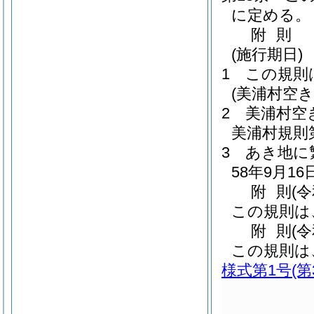
に定める。
附
則
(施行期日)
1
この規則
(美浦村空
2
美浦村空
美浦村規則第
3
あき地に
58年9月1
附
則
(
この規則は
附
則
(
この規則は
様式第1号
(