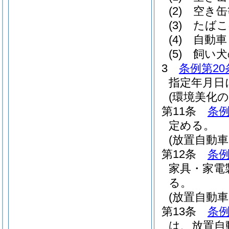
(2)
空き缶
(3)
たばこ
(4)
自動車
(5)
飼い犬
3
条例第20
指定年月日
(環境美化の
第11条
条例
定める。
(放置自動
第12条
条例
家具・家電
る。
(放置自動
第13条
条例
は、放置自