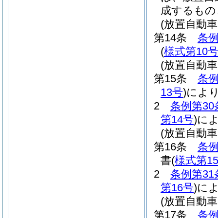
成するもの
(放置自動
第14条
条例
(
様式第10
(放置自動
第15条
条例
13号
)
によ
2
条例第30
第14号
)
に
(放置自動
第16条
条例
書
(
様式第1
2
条例第31
第16号
)
に
(放置自動
第17条
条例