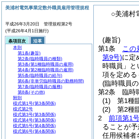
美浦村電気事業定数外職員雇用管理規程
○美浦村
平成26年3月20日 管理規程第2号
(平成26年4月1日施行)
(趣旨)
条項目次
沿革
第1条
この
本則
第1条
(趣旨)
第9号)
に定
第2条
(臨時職員の種類)
第3条
(第1種臨時職員の雇用)
時職員」と
第4条
(第2種臨時職員の雇用)
項を定める
第5条
(臨時職員の給与)
第6条
(非単労臨時職員の勤務時間)
(臨時職員の
第7条
(臨時職員の服務)
第2条
臨時
第8条
(その他)
附則
(1)
第1種
様式第1号
(第3条関係)
(2)
第2種
様式第2号
様式第3号
(第3条関係)
2
前項第1
様式第4号
(第3条関係)
ることが予
様式第5号
(第4条関係)
様式第6号
(第4条関係)
任用候補者