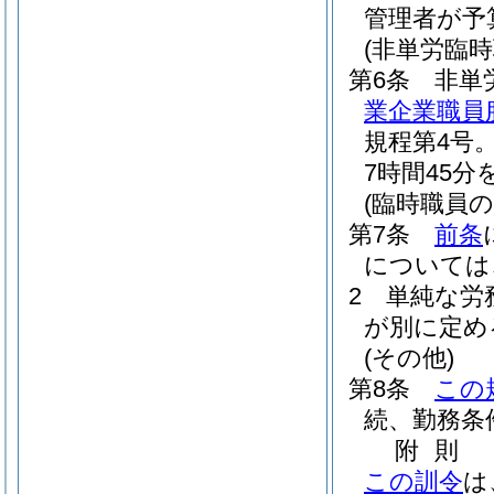
管理者が予
(非単労臨
第6条
非単
業企業職員
規程第4号
7時間45
(臨時職員の
第7条
前条
については
2
単純な労
が別に定め
(その他)
第8条
この
続、勤務条
附
則
この訓令
は