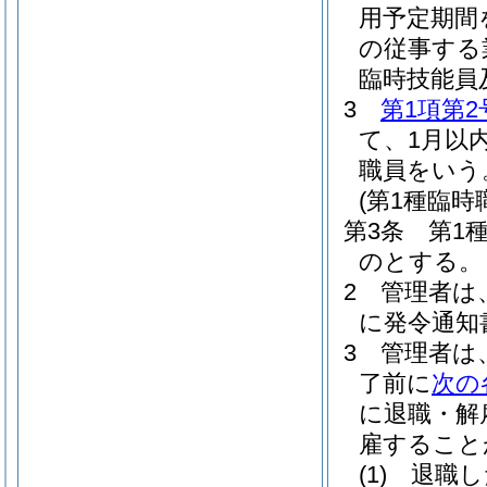
用予定期間
の従事する
臨時技能員
3
第1項第2
て、1月以
職員をいう
(第1種臨時
第3条
第1
のとする。
2
管理者は
に発令通知
3
管理者は
了前に
次の
に退職・解
雇すること
(1)
退職し