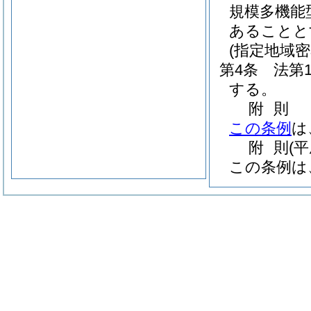
規模多機能
あることと
(指定地域
第4条
法第
する。
附
則
この条例
は
附
則
(
この条例は