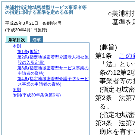
美浦村指定地域密着型サービス事業者等
の指定に関する基準を定める条例
○美浦村
基準を
平成25年3月21日 条例第4号
(平成30年4月1日施行)
条項目次
沿革
(趣旨)
本則
第1条
(趣旨)
第1条
この
第2条
(指定地域密着型介護老人福祉施
設の入所定員)
「法」とい
第3条
(指定地域密着型サービス事業の
条の12第
申請者の資格)
第4条
(指定地域密着型介護予防サービ
事業者等の
ス事業の申請者の資格)
(指定地域
附則
附則
(平成30年条例第6号)
第2条
法第
る。
(指定地域
第3条
法第
病床を有す