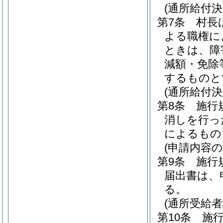
(通所給付
第7条
村長
よる職権に
ときは、障
減額・免除
するものと
(通所給付決
第8条
施行
消しを行っ
によるもの
(申請内容の
第9条
施行
届出書は、
る。
(通所受給
第10条
施行