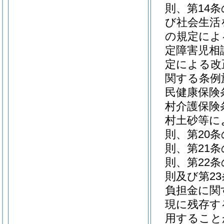
則、第14
び社会生活
の規定によ
定障害児相
定による改
関する条例
民健康保険
村介護保険
村土砂等に
則、第20
則、第21
則、第22
則及び第2
負担金に関
現に残存す
用すること