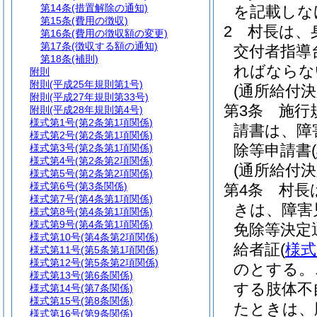
第14条
(措置解除の通知)
を記載しな
第15条
(費用の徴収)
2
村長は、
第16条
(費用の徴収額の変更)
第17条
(徴収する額の通知)
交付者指導
第18条
(補則)
ればならな
附則
附則
(平成25年規則第1号)
(通所給付決
附則
(平成27年規則第33号)
第3条
施行
附則
(平成28年規則第4号)
様式第1号
(第2条第1項関係)
請書は、障
様式第2号
(第2条第1項関係)
除等申請書
(
様式第3号
(第2条第1項関係)
様式第4号
(第2条第2項関係)
(通所給付決
様式第5号
(第2条第2項関係)
様式第6号
(第3条関係)
第4条
村長
様式第7号
(第4条第1項関係)
きは、障害
様式第8号
(第4条第1項関係)
様式第9号
(第4条第1項関係)
免除等決定
様式第10号
(第4条第2項関係)
給者証
(
様式
様式第11号
(第5条第1項関係)
様式第12号
(第5条第2項関係)
のとする。
様式第13号
(第6条関係)
する肢体不
様式第14号
(第7条関係)
様式第15号
(第8条関係)
たときは、
様式第16号
(第9条関係)