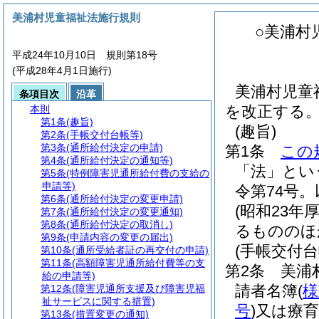
美浦村児童福祉法施行規則
○美浦村
平成24年10月10日 規則第18号
(平成28年4月1日施行)
美浦村児童
条項目次
沿革
を改正する
本則
第1条
(趣旨)
(趣旨)
第2条
(手帳交付台帳等)
第3条
(通所給付決定の申請)
第1条
この
第4条
(通所給付決定の通知等)
「法」とい
第5条
(特例障害児通所給付費の支給の
申請等)
令第74号
第6条
(通所給付決定の変更申請)
(昭和23年
第7条
(通所給付決定の変更通知)
第8条
(通所給付決定の取消し)
るもののほ
第9条
(申請内容の変更の届出)
(手帳交付台
第10条
(通所受給者証の再交付の申請)
第11条
(高額障害児通所給付費等の支
第2条
美浦
給の申請等)
請者名簿
(
様
第12条
(障害児通所支援及び障害児福
祉サービスに関する措置)
号
)
又は療育
第13条
(措置変更の通知)