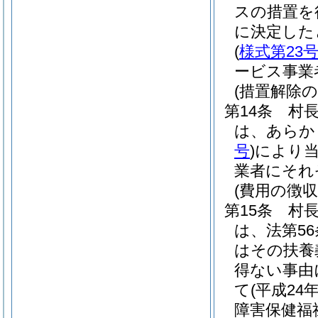
スの措置を
に決定した
(
様式第23
ービス事業
(措置解除の
第14条
村
は、あらか
号
)
により
業者にそれ
(費用の徴収
第15条
村
は、法第5
はその扶養
得ない事由
て
(平成24
障害保健福