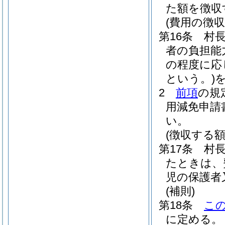
た額を徴収
(費用の徴収
第16条
村
者の負担能
の程度に応
という。)
2
前項
の規
用減免申請
い。
(徴収する額
第17条
村
たときは、
児の保護者
(補則)
第18条
こ
に定める。