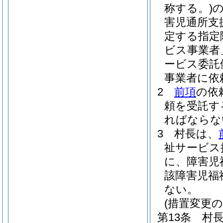
称する。)
の
害児通所支
定する指定
ビス事業者
ービス委託
事業者に依
2
前項
の依
頼を受託す
ればならな
3
村長は、
祉サービス
に、障害児
該障害児福
ない。
(措置変更の
第13条
村