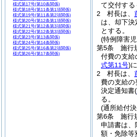
て交付する
様式第17号
(第10条関係)
様式第18号
(第11条第1項関係)
2
村長は、
様式第19号
(第11条第2項関係)
様式第20号
(第12条第1項関係)
は、却下決
様式第21号
(第12条第3項関係)
とする。
様式第22号
(第12条第3項関係)
様式第23号
(第13条関係)
(特例障害
様式第24号
(第14条関係)
第5条
施行
様式第25号
(第16条第2項関係)
様式第26号
(第17条関係)
付費の支給
式第11号
)
2
村長は、
費の支給の
決定通知書
(
る。
(通所給付
第6条
施行
申請書は、
額・免除等