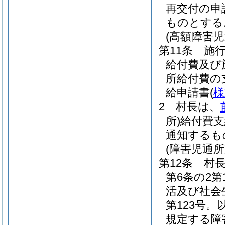
再交付の申
ものとする
(高額障害
第11条
施行
給付費及び
所給付費の
給申請書
(
様
2
村長は、
所)
給付費支
通知するも
(障害児通
第12条
村
第6条の2
活及び社会
第123号
規定する障