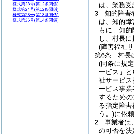
は、業務受
様式第23号
(第12条関係)
様式第24号
(第12条関係)
3
知的障害
様式第25号
(第13条関係)
様式第26号
(第14条関係)
は、知的障
もに、知的
し、村長に
(障害福祉
第6条
村長
(同条に規
ービス」と
祉サービス
ービス事業
するための
る指定障害
う。)
に依
2
事業者は
の可否を決