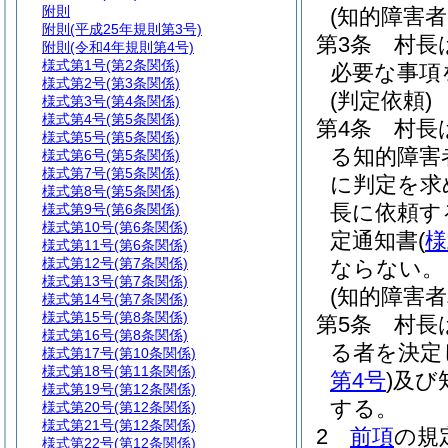
附則
(知的障害
附則
(平成25年規則第3号)
第3条
村長
附則
(令和4年規則第4号)
様式第1号
(第2条関係)
必要な事項
様式第2号
(第3条関係)
(判定依頼)
様式第3号
(第4条関係)
様式第4号
(第5条関係)
第4条
村長
様式第5号
(第5条関係)
る知的障害
様式第6号
(第5条関係)
様式第7号
(第5条関係)
に判定を求
様式第8号
(第5条関係)
長に依頼す
様式第9号
(第6条関係)
様式第10号
(第6条関係)
定通知書
(
様
様式第11号
(第6条関係)
様式第12号
(第7条関係)
ならない。
様式第13号
(第7条関係)
(知的障害者
様式第14号
(第7条関係)
様式第15号
(第8条関係)
第5条
村長
様式第16号
(第8条関係)
る者を決定
様式第17号
(第10条関係)
様式第18号
(第11条関係)
第4号
)
及び
様式第19号
(第12条関係)
する。
様式第20号
(第12条関係)
様式第21号
(第12条関係)
2
前項
の規
様式第22号
(第12条関係)