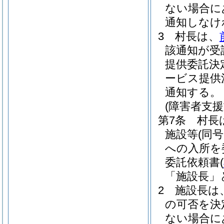
ない場合に
通知しなけ
3
村長は、
該通知が受
提供委託決
ービス提供
通知する。
(障害者支
第7条
村長
施設等
(同
への入所を
委託依頼書
(
「施設長」
2
施設長は
の可否を決
ない場合に