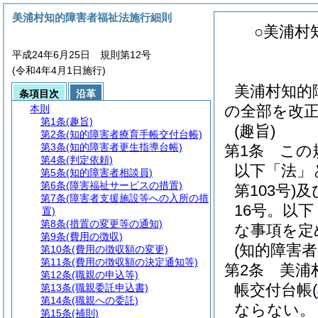
美浦村知的障害者福祉法施行細則
○美浦村
平成24年6月25日 規則第12号
(令和4年4月1日施行)
美浦村知的
条項目次
沿革
の全部を改
本則
第1条
(趣旨)
(趣旨)
第2条
(知的障害者療育手帳交付台帳)
第3条
(知的障害者更生指導台帳)
第1条
この
第4条
(判定依頼)
以下「法」
第5条
(知的障害者相談員)
第6条
(障害福祉サービスの措置)
第103号)
及
第7条
(障害者支援施設等への入所の措
16号。以
置)
第8条
(措置の変更等の通知)
な事項を定
第9条
(費用の徴収)
(知的障害
第10条
(費用の徴収額の変更)
第11条
(費用の徴収額の決定通知等)
第2条
美浦
第12条
(職親の申込等)
帳交付台帳
(
第13条
(職親委託申込書)
第14条
(職親への委託)
ならない。
第15条
(補則)