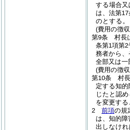
する場合又
は、法第1
のとする。
(費用の徴収
第9条
村長
条第1項第
務者から、
全部又は一
(費用の徴収
第10条
村
定する知的
じたと認め
を変更する
2
前項
の規
は、知的障
出しなけれ