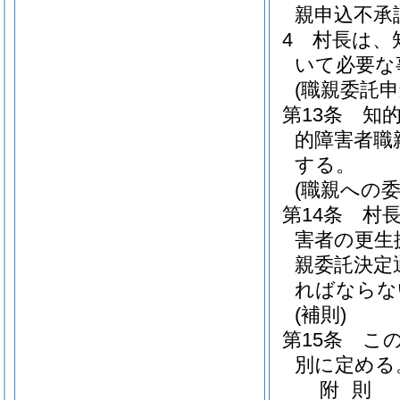
親申込不承
4
村長は、
いて必要な
(職親委託申
第13条
知
的障害者職
する。
(職親への委
第14条
村長
害者の更生
親委託決定
ればならな
(補則)
第15条
こ
別に定める
附
則