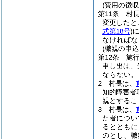
(費用の徴
第11条
村
変更したと
式第18号
)
なければな
(職親の申込
第12条
施
申し出は、
ならない。
2
村長は、
知的障害者
親とするこ
3
村長は、
た者につい
るとともに
のとし、職