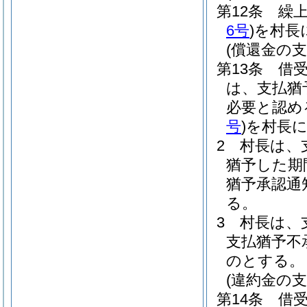
第12条
繰
6号
)
を村長
(償還金の支
第13条
借
は、支払猶
必要と認め
号
)
を村長
2
村長は、
猶予した期
猶予承認通
る。
3
村長は、
支払猶予不
のとする。
(違約金の支
第14条
借