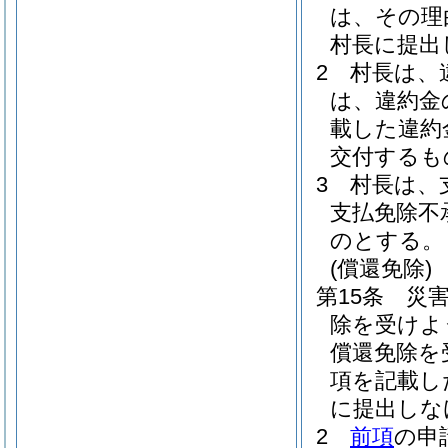
は、その理
村長に提出
2
村長は、
は、違約金
載した違約
交付するも
3
村長は、
支払免除不
のとする。
(償還免除)
第15条
災
除を受けよ
償還免除を
項を記載し
に提出しな
2
前項
の申