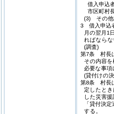
借入申込
市区町村
(3)
その他
3
借入申込
月の翌月1
ればならな
(調査)
第7条
村長
その内容を
必要な事項
(貸付けの決
第8条
村長
定したとき
した災害援
「貸付決定
する。