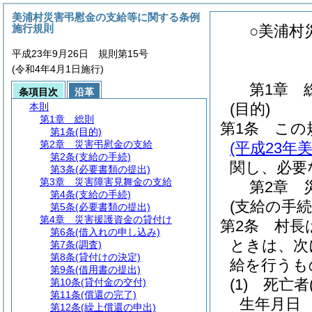
美浦村災害弔慰金の支給等に関する条例
施行規則
○美浦村
平成23年9月26日 規則第15号
(令和4年4月1日施行)
第1章
条項目次
沿革
(目的)
本則
第1章
総則
第1条
この
第1条
(目的)
第2章
災害弔慰金の支給
(平成23年
第2条
(支給の手続)
関し、必要
第3条
(必要書類の提出)
第3章
災害障害見舞金の支給
第2章
第4条
(支給の手続)
(支給の手続
第5条
(必要書類の提出)
第4章
災害援護資金の貸付け
第2条
村長
第6条
(借入れの申し込み)
ときは、次
第7条
(調査)
第8条
(貸付けの決定)
給を行うも
第9条
(借用書の提出)
(1)
死亡者
第10条
(貸付金の交付)
第11条
(償還の完了)
生年月日
第12条
(繰上償還の申出)