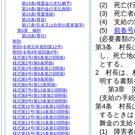
第13条
(償還金の支払猶予)
(2)
死亡
(
第14条
(違約金の支払免除)
(3)
死亡者
第15条
(償還免除)
第16条
(督促)
(4)
支給の
第17条
(氏名又は住所の変更届等)
(5)
前各号
第5章
補則
第18条
(委任)
(必要書類の
附則
第3条
村長
附則
(令和元年規則第12号)
附則
(令和4年規則第4号)
し、死亡地
様式第1号
(第5条第2項関係)
とする。
様式第2号
(第6条関係)
様式第3号
(第8条第1項関係)
2
村長は、
様式第4号
(第8条第2項関係)
様式第5号
(第9条関係)
明する書類
様式第6号
(第12条関係)
第3章
様式第7号
(第13条第1項関係)
様式第8号
(第13条第2項関係)
(支給の手続
様式第9号
(第13条第3項関係)
第4条
村長
様式第10号
(第14条第1項関係)
様式第11号
(第14条第2項関係)
するときは
様式第12号
(第14条第3項関係)
舞金の支給
様式第13号
(第15条第1項関係)
様式第14号
(第15条第3項関係)
(1)
障害者
様式第15号
(第15条第4項関係)