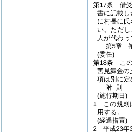
第17条
借
書に記載し
に村長に氏
い。
ただし
人が代わっ
第5章
(委任)
第18条
こ
害見舞金の
項は別に定
附
則
(施行期日)
1
この規則
用する。
(経過措置)
2
平成23