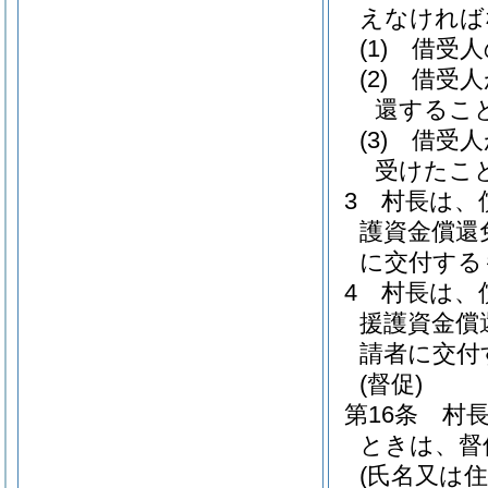
えなければ
(1)
借受人
(2)
借受人
還するこ
(3)
借受人
受けたこ
3
村長は、
護資金償還
に交付する
4
村長は、
援護資金償
請者に交付
(督促)
第16条
村
ときは、督
(氏名又は