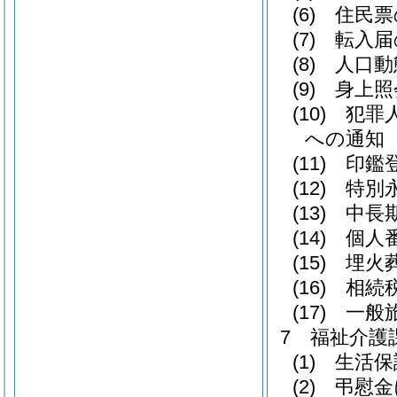
(6) 住民
(7) 転
(8) 人口
(9) 身上
(10) 
への通知
(11) 
(12) 特
(13) 中
(14) 
(15) 埋
(16) 相
(17) 
7 福祉介護
(1) 生
(2) 弔