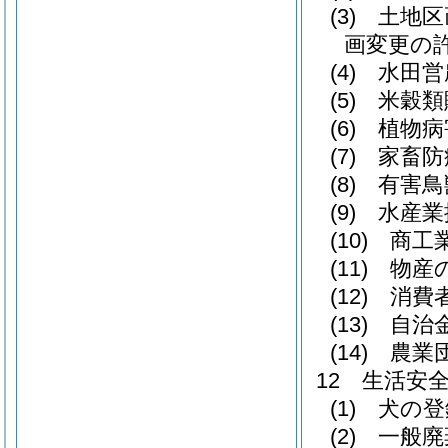
(3) 土
画変更の
(4) 水
(5) 米穀
(6) 植
(7) 家畜
(8) 有害
(9) 水
(10) 商
(11) 
(12) 消
(13) 自
(14) 
12 生活安
(1) 犬
(2) 一般