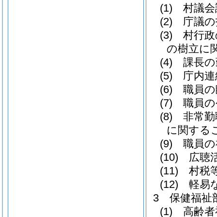
(1) 村
(2) 庁
(3) 村
の樹立に
(4) 課
(5) 庁
(6) 職
(7) 職
(8) 非
に関する
(9) 職
(10) 
(11) 村
(12) 
3 保健福祉
(1) 高