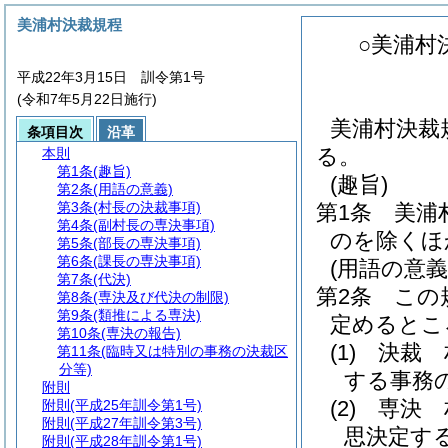
美浦村決裁規程
○美浦村
平成22年3月15日 訓令第1号
(令和7年5月22日施行)
美浦村決裁
条項目次
沿革
る。
本則
第1条
(趣旨)
(趣旨)
第2条
(用語の意義)
第3条
(村長の決裁事項)
第1条
美浦
第4条
(副村長の専決事項)
のを除くほ
第5条
(部長の専決事項)
第6条
(課長の専決事項)
(用語の意義
第7条
(代決)
第2条
この
第8条
(専決及び代決の制限)
第9条
(類推による専決)
定めるとこ
第10条
(専決の報告)
(1)
決裁 
第11条
(臨時又は特別の事務の決裁区
分等)
する事務
附則
(2)
専決 
附則
(平成25年訓令第1号)
附則
(平成27年訓令第3号)
思決定す
附則
(平成28年訓令第1号)