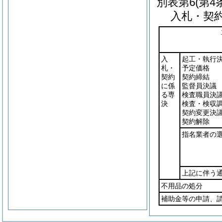
別表第6
(第4
入札・契
入
起工・執行
札・
予定価格
契約
契約締結
に係
監督員決議
る専
検査職員決
決
検査・検収
契約変更決
契約解除
指名業者の
上記に伴う
不用品の処分
補助金等の申請、