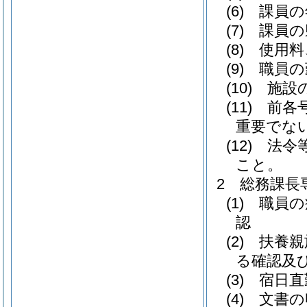
(6) 課員
(7) 課
(8) 使
(9) 職
(10) 施
(11) 
重要でな
(12) 
こと。
2 総務課長
(1) 職
認
(2) 扶
る確認及
(3) 宿日
(4) 文書