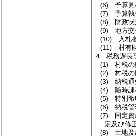
(6) 予算
(7) 予
(8) 財政
(9) 地方
(10) 
(11) 村
4 税務課長
(1) 村
(2) 村
(3) 納税
(4) 随時
(5) 特別
(6) 納税
(7) 固
定及び修
(8) 土