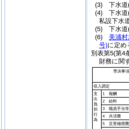
(3) 下水
(4) 下
私設下水
(5) 下水
(6)
美浦村
号)
に定め
別表第5
(第4
財務に関
専決事
収入調定
支
1 報酬
出
2 給料
負
3 職員手当等
担
行
4 共済費
為
5 災害補償費