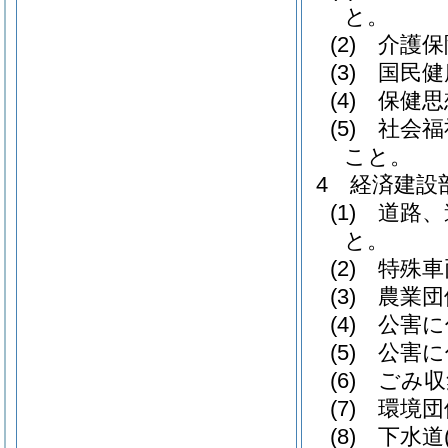
と。
(2) 介
(3) 国
(4) 保
(5) 社
こと。
4 経済建設
(1) 道
と。
(2) 特
(3) 農
(4) 公
(5) 公
(6) ご
(7) 環
(8) 下