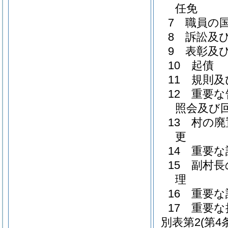
任免
7 職員の
8 訴訟及
9 表彰及
10 起債
11 規則
12 重要
照会及び
13 村の
更
14 重要
15 副村
理
16 重要
17 重要
別表第2
(第