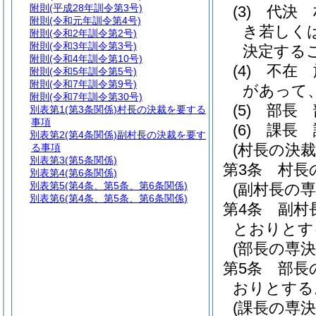
附則
(平成28年訓令第3号)
(3)
代決 
附則
(令和元年訓令第4号)
き若しく
附則
(令和2年訓令第2号)
附則
(令和3年訓令第3号)
決定する
附則
(令和4年訓令第10号)
(4)
不在 
附則
(令和5年訓令第5号)
附則
(令和7年訓令第9号)
があって
附則
(令和7年訓令第30号)
(5)
部長 
別表第1
(第3条関係)村長の決裁を要する
事項
(6)
課長 
別表第2
(第4条関係)副村長の決裁を要す
(村長の決裁
る事項
別表第3
(第5条関係)
第3条
村長
別表第4
(第6条関係)
別表第5
(第4条、第5条、第6条関係)
(副村長の専
別表第6
(第4条、第5条、第6条関係)
第4条
副村
とおりとす
(部長の専決
第5条
部長
おりとする
(課長の専決