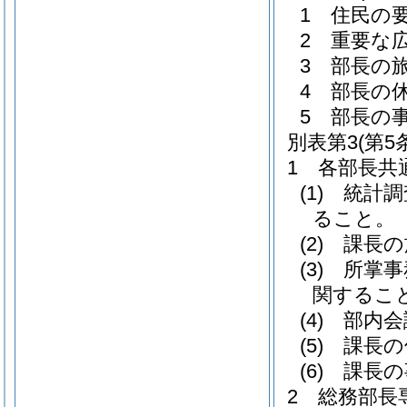
1 住民の
2 重要な
3 部長の
4 部長の
5 部長の
別表第3
(第5
1 各部長共
(1) 統
ること。
(2) 課
(3) 所
関するこ
(4) 部
(5) 課
(6) 課
2 総務部長