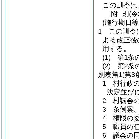
この訓令は
附
則
(
(施行期日等
1
この訓令
よる改正後
用する。
(1)
第1条
(2)
第2条
別表第1
(第
1 村行政
決定並び
2 村議会
3 条例案
4 権限の
5 職員の
6 議会の