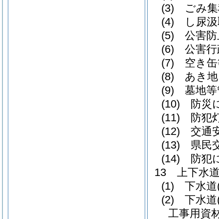
(3) ご
(4) し尿
(5) 公害
(6) 公
(7) 空
(8) あ
(9) 墓地
(10) 防
(11) 防
(12) 交
(13) 県
(14) 防
13 上下水
(1) 下水
(2) 下
工事用資