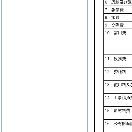
6 恩給及び
7 報償費
8 旅費
9 交際費
10 需用費
11 役務費
12 委託料
13 使用料及
14 工事請負
15 原材料費
16 公有財産