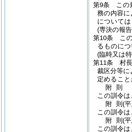
第9条
この
務の内容に
については
(専決の報告
第10条
こ
るものにつ
(臨時又は
第11条
村
裁区分等に
定めること
附
則
この訓令は
附
則
(
この訓令は
附
則
(
この訓令は