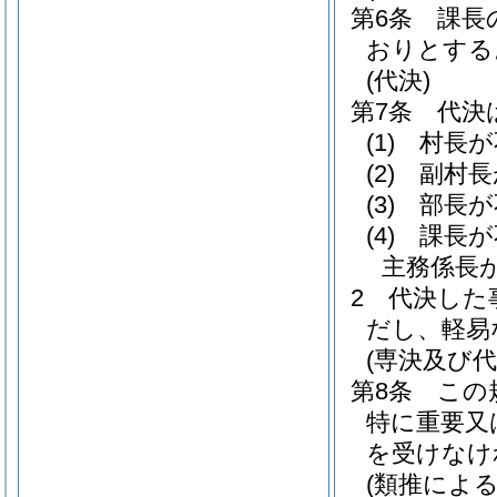
第6条
課長
おりとする
(代決)
第7条
代決
(1)
村長が
(2)
副村長
(3)
部長が
(4)
課長が
主務係長
2
代決した
だし、軽易
(専決及び代
第8条
この
特に重要又
を受けなけ
(類推による