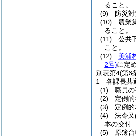
ること。
(9) 防
(10) 
ること。
(11) 
こと。
(12)
美浦
2号)
に定
別表第4
(第6
1 各課長共
(1) 職
(2) 定
(3) 定
(4) 法
本の交付
(5) 原