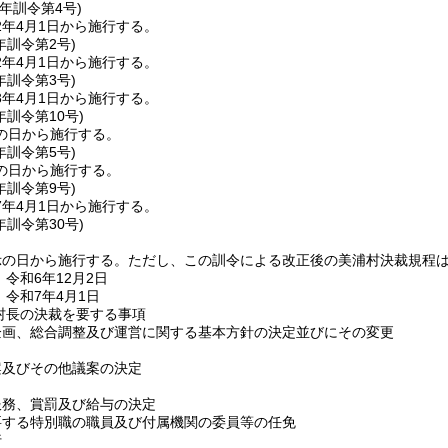
元年
訓令第4号)
2年4月1日から施行する。
年
訓令第2号)
2年4月1日から施行する。
年
訓令第3号)
3年4月1日から施行する。
年
訓令第10号)
の日から施行する。
年
訓令第5号)
の日から施行する。
年
訓令第9号)
7年4月1日から施行する。
年
訓令第30号)
示の日から施行する。
ただし、この訓令による改正後の美浦村決裁規程
令和6年12月2日
 令和7年4月1日
)村長の決裁を要する事項
企画、総合調整及び運営に関する基本方針の決定並びにその変更
案及びその他議案の決定
服務、賞罰及び給与の決定
要する特別職の職員及び付属機関の委員等の任免
行