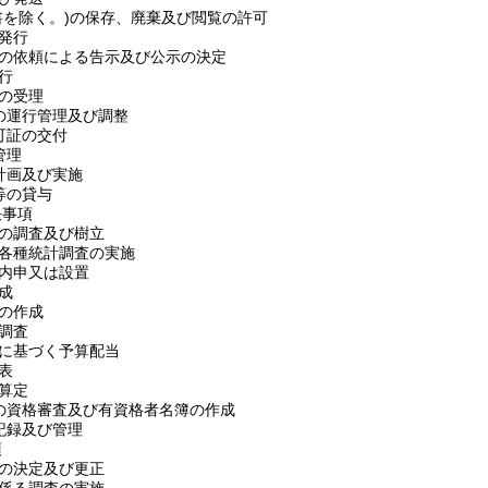
文書を除く。)の保存、廃棄及び閲覧の許可
集発行
らの依頼による告示及び公示の決定
発行
届の受理
車の運行管理及び調整
許可証の交付
管理
の計画及び実施
服等の貸与
決事項
画の調査及び樹立
び各種統計調査の実施
の内申又は設置
作成
項の作成
の調査
画に基づく予算配当
公表
の算定
者の資格審査及び有資格者名簿の作成
の記録及び管理
項
額の決定及び更正