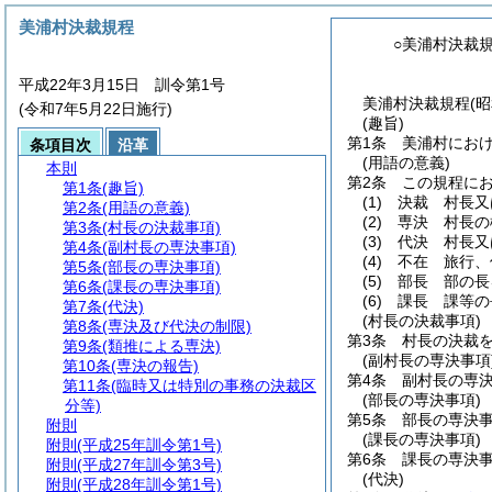
美浦村決裁規程
○美浦村決裁
平成22年3月15日 訓令第1号
美浦村決裁規程(昭
(令和7年5月22日施行)
(趣旨)
第1条
美浦村にお
条項目次
沿革
(用語の意義)
本則
第2条
この規程に
第1条
(趣旨)
(1)
決裁 村長又
第2条
(用語の意義)
(2)
専決 村長の
第3条
(村長の決裁事項)
(3)
代決 村長又
第4条
(副村長の専決事項)
(4)
不在 旅行、
第5条
(部長の専決事項)
(5)
部長 部の長
第6条
(課長の専決事項)
(6)
課長 課等の
第7条
(代決)
(村長の決裁事項)
第8条
(専決及び代決の制限)
第3条
村長の決裁
第9条
(類推による専決)
(副村長の専決事項
第10条
(専決の報告)
第4条
副村長の専
第11条
(臨時又は特別の事務の決裁区
(部長の専決事項)
分等)
第5条
部長の専決
附則
(課長の専決事項)
附則
(平成25年訓令第1号)
第6条
課長の専決
附則
(平成27年訓令第3号)
(代決)
附則
(平成28年訓令第1号)