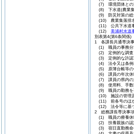
(7) 環境団体と
(8) 下水道(農
(9) 防災対策の
(10) 農業集
(11) 公共下水
(12)
美浦村水道事
別表第4
(第6条関係)
1 各課長共通専決
(1) 職員の事務
(2) 定例的な調
(3) 定例的な許
(4) 法令又は
(5) 原簿台帳等
(6) 課員の年次
(7) 課員の県内
(8) 使用料、
(9) 職員の勤務
(10) 施設の管
(11) 前各号
(12) 法令等に
2 総務課長専決事
(1) 職員の療
(2) 扶養親族
(3) 宿日直勤務
(4) 文書の収受