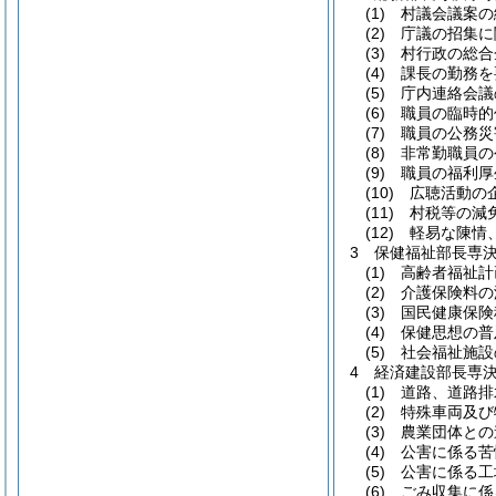
(1) 村議会議案
(2) 庁議の招集
(3) 村行政の
(4) 課長の勤務
(5) 庁内連絡会
(6) 職員の臨時
(7) 職員の公務
(8) 非常勤職
(9) 職員の福利
(10) 広聴活動
(11) 村税等の
(12) 軽易な陳
3 保健福祉部長専
(1) 高齢者福
(2) 介護保険料
(3) 国民健康保
(4) 保健思想の
(5) 社会福祉
4 経済建設部長専
(1) 道路、道
(2) 特殊車両及
(3) 農業団体と
(4) 公害に係る
(5) 公害に係
(6) ごみ収集に