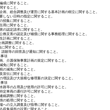
の編成に関すること。
に関すること。
総合企画、総合調整及び運営に関する基本計画の樹立に関すること。
を要しない日時の指定に関すること。
議の招集に関すること。
的任用に関すること。
災害の認定請求に関すること。
員の公務災害の認定及び補償に関する事務処理に関すること。
厚生計画に関すること。
の企画調整に関すること。
減免に関すること。
情、請願等の回答及び通知に関すること。
決事項
祉計画、介護保険事業計画の策定に関すること。
の減免に関すること。
険税の減免に関すること。
普及宣伝に関すること。
施設の増設及び大規模な修理案の決定に関すること。
決事項
路排水路等の占用及び使用の許可に関すること。
び特定車両の通行許可に関すること。
の連絡調整に関すること。
苦情の処理に関すること。
る工場への立入調査及び指導に関すること。
係る収集場所の設置に関すること。