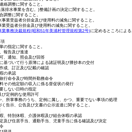
の連絡調整に関すること。
業集落排水事業を含む。)整備計画の決定に関すること。
総合調整に関すること。
落排水事業受益者分担金及び使用料の減免に関すること。
道事業受益者分担金及び使用料の減免に関すること。
業事務決裁規程(昭和51年美浦村管理規程第2号)
に定めるところによる
事項
分掌の指定に関すること。
査、報告及び進達
認可、通知、照会及び回答
条例に基づいて行う原簿による諸証明及び謄抄本の交付
の作成、訂正及び記載の確認
休暇の承認
の旅行命令及び時間外勤務命令
手数料その他定額の収入に係る督促状の発行
を要しない日時の指定
理及び定例的な使用許可
のほか、所掌事務のうち、定例に属し、かつ、重要でない事項の処理
基づく告示、公告及び文書の公示送達に関すること。
項
養休暇、特別休暇、介護休暇及び組合休暇の承認
の認定及び住居手当、通勤手当、児童手当に係る確認及び決定
命令
及び発送