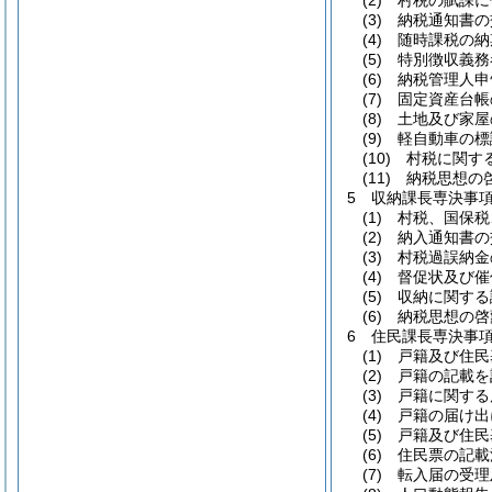
(2) 村税の賦課
(3) 納税通知書
(4) 随時課税の
(5) 特別徴収義
(6) 納税管理人
(7) 固定資産
(8) 土地及び家
(9) 軽自動車の
(10) 村税に関
(11) 納税思想
5 収納課長専決事
(1) 村税、国保
(2) 納入通知書
(3) 村税過誤納
(4) 督促状及び
(5) 収納に関す
(6) 納税思想の
6 住民課長専決事
(1) 戸籍及び住
(2) 戸籍の記載
(3) 戸籍に関す
(4) 戸籍の届け
(5) 戸籍及び住
(6) 住民票の記
(7) 転入届の受