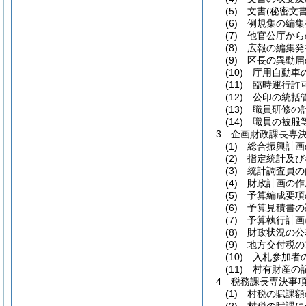
(5) 文書(秘密
(6) 例規集の編
(7) 他官公庁か
(8) 広報の編集
(9) 区長の異動
(10) 庁用自動
(11) 臨時運行
(12) 公印の統括
(13) 職員研修
(14) 職員の被
3 企画財政課長専
(1) 総合振興計
(2) 指定統計及
(3) 統計調査員
(4) 財政計画の
(5) 予算編成要
(6) 予算見積書
(7) 予算執行計
(8) 財政状況の
(9) 地方交付税
(10) 入札参加
(11) 村有財産
4 税務課長専決事
(1) 村税の賦課