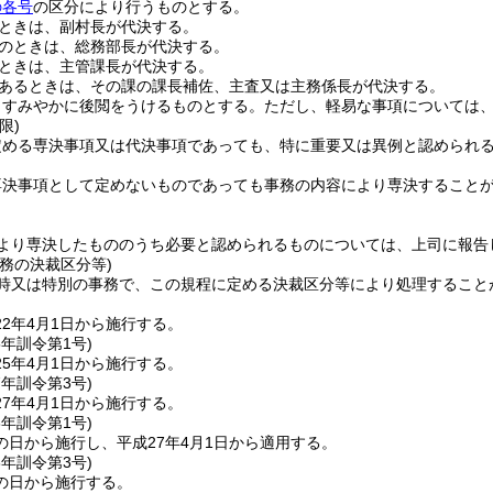
の各号
の区分により行うものとする。
ときは、副村長が代決する。
のときは、総務部長が代決する。
ときは、主管課長が代決する。
あるときは、その課の課長補佐、主査又は主務係長が代決する。
、すみやかに後閲をうけるものとする。
ただし、軽易な事項については
限)
定める専決事項又は代決事項であっても、特に重要又は異例と認められ
専決事項として定めないものであっても事務の内容により専決すること
。
より専決したもののうち必要と認められるものについては、上司に報告
務の決裁区分等)
時又は特別の事務で、この規程に定める決裁区分等により処理すること
2年4月1日から施行する。
5年
訓令第1号)
5年4月1日から施行する。
7年
訓令第3号)
7年4月1日から施行する。
8年
訓令第1号)
の日から施行し、平成27年4月1日から適用する。
8年
訓令第3号)
の日から施行する。