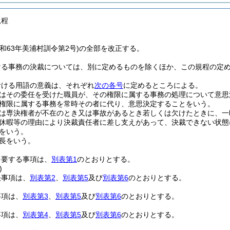
規程
和63年美浦村訓令第2号)の全部を改正する。
ける事務の決裁については、別に定めるものを除くほか、この規程の定
おける用語の意義は、それぞれ
次の各号
に定めるところによる。
はその委任を受けた職員が、その権限に属する事務の処理について意思
権限に属する事務を常時その者に代り、意思決定することをいう。
は専決権者が不在のとき又は事故があるとき若しくは欠けたときに、一
休暇等の理由により決裁責任者に差し支えがあって、決裁できない状態
をいう。
長をいう。
を要する事項は、
別表第1
のとおりとする。
)
決事項は、
別表第2
、
別表第5
及び
別表第6
のとおりとする。
事項は、
別表第3
、
別表第5
及び
別表第6
のとおりとする。
事項は、
別表第4
、
別表第5
及び
別表第6
のとおりとする。