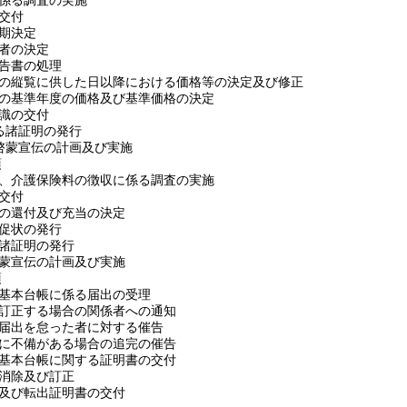
に係る調査の実施
の交付
納期決定
務者の決定
申告書の処理
台帳の縦覧に供した日以降における価格等の決定及び修正
屋の基準年度の価格及び基準価格の決定
標識の交付
する諸証明の発行
の啓蒙宣伝の計画及び実施
項
税、介護保険料の徴収に係る調査の実施
の交付
金の還付及び充当の決定
催促状の発行
る諸証明の発行
啓蒙宣伝の計画及び実施
項
民基本台帳に係る届出の受理
を訂正する場合の関係者への通知
る届出を怠った者に対する催告
出に不備がある場合の追完の催告
民基本台帳に関する証明書の交付
載消除及び訂正
理及び転出証明書の交付