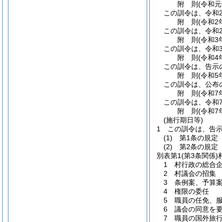
附
則
(令和
この訓令は、令和
附
則
(令和2
この訓令は、令和
附
則
(令和3
この訓令は、令和
附
則
(令和4
この訓令は、告示
附
則
(令和5
この訓令は、公布
附
則
(令和7
この訓令は、令和
附
則
(令和7
(施行期日等)
1
この訓令は、告
(1)
第1条の規定 
(2)
第2条の規定
別表第1
(第3条関係
1 村行政の総合
2 村議会の招集
3 条例案、予算
4 権限の委任
5 職員の任免、
6 議会の同意を
7 職員の国外旅