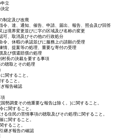
の申立
の決定
令の制定及び改廃
、指令、達、通知、催告、申請、届出、報告、照会及び回答
合又は境界変更並びに字の区域及び名称の変更
、認可、取消及びその他の行政処分
行命令、休暇の承認並びに服務上の請願の受理
、陳情、提案等の処理、重要な寄付の受理
補償及び償還賠償の処理
)副村長の決裁を要する事項
項の聴取とその処理
動
令に関すること。
関すること。
継ぎ報告確認
事項
告(国勢調査その他重要な報告は除く。)に関すること。
命令に関すること。
における住民の苦情事項の聴取及びその処理に関すること。
開催に関すること。
に関すること。
の引継ぎ報告の確認
項