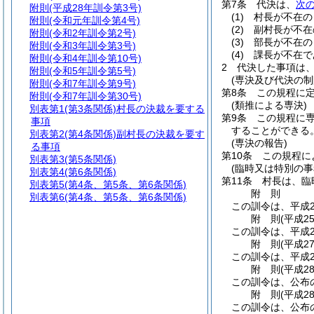
第7条
代決は、
次
附則
(平成28年訓令第3号)
(1)
村長が不在の
附則
(令和元年訓令第4号)
(2)
副村長が不在
附則
(令和2年訓令第2号)
(3)
部長が不在の
附則
(令和3年訓令第3号)
(4)
課長が不在で
附則
(令和4年訓令第10号)
2
代決した事項は
附則
(令和5年訓令第5号)
(専決及び代決の制
附則
(令和7年訓令第9号)
第8条
この規程に
附則
(令和7年訓令第30号)
(類推による専決)
別表第1
(第3条関係)村長の決裁を要する
第9条
この規程に
事項
することができる
別表第2
(第4条関係)副村長の決裁を要す
(専決の報告)
る事項
第10条
この規程に
別表第3
(第5条関係)
(臨時又は特別の事
別表第4
(第6条関係)
第11条
村長は、臨
別表第5
(第4条、第5条、第6条関係)
附
則
別表第6
(第4条、第5条、第6条関係)
この訓令は、平成2
附
則
(平成2
この訓令は、平成2
附
則
(平成2
この訓令は、平成2
附
則
(平成2
この訓令は、公布
附
則
(平成2
この訓令は、公布