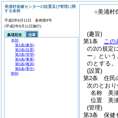
美浦村保健センターの設置及び管理に関
する条例
○美浦村
平成2年6月11日 条例第9号
(平成2年6月11日施行)
(趣旨)
条項目次
沿革
第1条
この
本則
第1条
(趣旨)
の2の規定
第2条
(設置)
第3条
(管理)
ー」という
第4条
(事業)
のとする。
第5条
(職員)
第6条
(委任)
(設置)
附則
第2条
住民
次のとおり
名称 美
位置 美浦
(管理)
第3条
保健