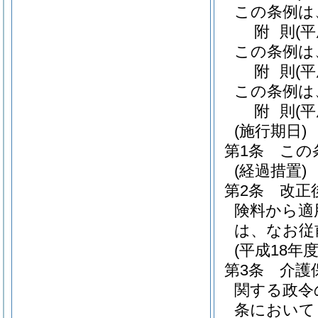
この条例は
附
則
(
この条例は
附
則
(
この条例は
附
則
(
(施行期日)
第1条
この
(経過措置)
第2条
改正
険料から適
は、なお従
(平成18年
第3条
介護
関する政令
条において