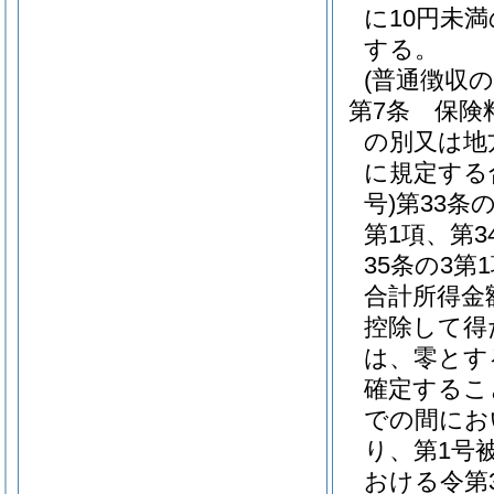
に10円未
する。
(普通徴収の
第7条
保険
の別又は地
に規定する
号)
第33条
第1項、第3
35条の3
合計所得金
控除して得
は、零とす
確定するこ
での間にお
り、第1号
おける令第