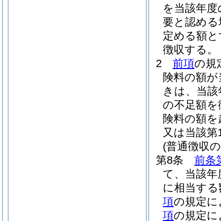
を当該年度
要と認める
定める額と
徴収する。
2
前項
の規
険料の額が
きは、当該
の不足額を
険料の額を
又は当該第
(普通徴収
第8条
前条
て、当該年
に相当する
項
の規定に
項
の規定に