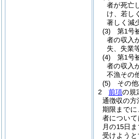
者が死亡
け、若し
著しく減
(3)
第1号
者の収入
失、失業
(4)
第1号
者の収入
不漁その
(5)
その他
2
前項
の規
通徴収の方
期限までに
者について
月の15日
受けようと