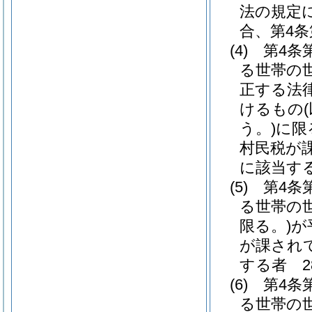
法の規定
合、第4条
(4)
第4条
る世帯の
正する法
けるもの
う。)
に限
村民税が
に該当する
(5)
第4条
る世帯の
限る。)
が
が課され
する者 28
(6)
第4条
る世帯の