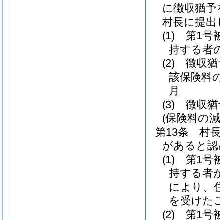
に徴収猶予
村長に提出
(1)
第1号
持する者
(2)
徴収猶
該保険料
月
(3)
徴収猶
(保険料の減
第13条
村
があると認
(1)
第1号
持する者
により、
を受けた
(2)
第1号