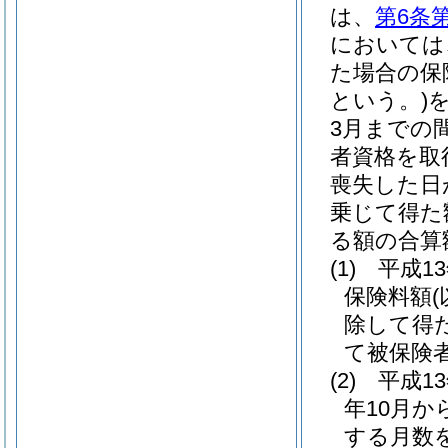
は、
第6条
においては
た場合の保
という。)
を
3月までの
者資格を取
喪失した日
乗じて得た
る額の合算
(1)
平成1
保険料額
除して得
て被保険
(2)
平成1
年10月か
する月数