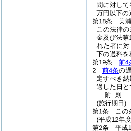
問に対して
万円以下の
第18条
美
この法律の
金及び法第
れた者に対
下の過料を
第19条
前4
2
前4条
の
定すべき納
過した日と
附
則
(施行期日)
第1条
この
(平成12年
第2条
平成