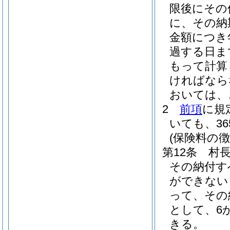
限後にその
に、その納
金額につき年
過する日ま
もって計算
ければなら
おいては、
2
前項
に規
いても、3
(保険料の徴
第12条
村
その納付す
ができない
って、その
として、6
きる。