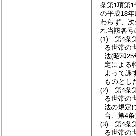
条第1項第
の平成18
わらず、次
れ当該各号
(1)
第4条
る世帯の
法
(昭和25
定による
よって課
ものとした
(2)
第4条
る世帯の
法の規定
合、第4条
(3)
第4条
る世帯の