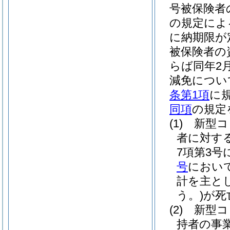
号被保険者
の規定によ
に納期限が
被保険者の
らば同年2
減免につい
条第1項
に
同項
の規定
(1)
新型コ
者に対す
7項第3
号
におい
計を主と
う。)
が死
(2)
新型コ
持者の事