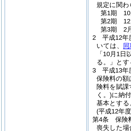
規定に関わ
第1期 1
第2期 1
第3期 2
2
平成12
いては、
同
「10月1
る。」とす
3
平成13
保険料の額
険料を賦課
く。)
に納
基本とする
(平成12年
第4条
保険
喪失した場