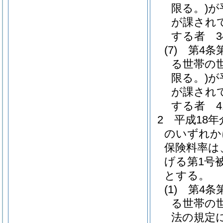
限る。)
が
が課され
する者 34
(7)
第4条
る世帯の
限る。)
が
が課され
する者 41
2
平成18
のいずれか
保険料率は
げる第1号
とする。
(1)
第4条
る世帯の
法の規定