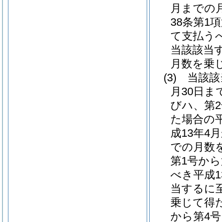
月までの
38条第1
て支払う
当該該当
月数を乗
(3)
当該該
月30日ま
びハ、第
た場合の
成13年
での月数
第1号か
べき平成
当するに
乗じて得
から第4