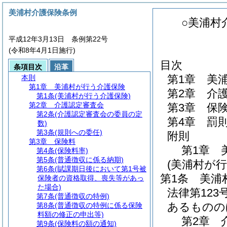
美浦村介護保険条例
○美浦村
平成12年3月13日 条例第22号
(令和8年4月1日施行)
目次
条項目次
沿革
第1章
美
本則
第1章
美浦村が行う介護保険
第2章
介
第1条
(美浦村が行う介護保険)
第2章
介護認定審査会
第3章
保
第2条
(介護認定審査会の委員の定
第4章
罰
数)
第3条
(規則への委任)
附則
第3章
保険料
第1章
第4条
(保険料率)
第5条
(普通徴収に係る納期)
(美浦村が行
第6条
(賦課期日後において第1号被
第1条
美浦
保険者の資格取得、喪失等があっ
た場合)
法律第123
第7条
(普通徴収の特例)
あるものの
第8条
(普通徴収の特例に係る保険
料額の修正の申出等)
第2章
第9条
(保険料の額の通知)