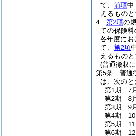
て、
前項
中
えるものと
4
第2項
の
ての保険料
各年度にお
て、
第2項
えるものと
(普通徴収に
第5条
普通
は、次のと
第1期 7
第2期 8
第3期 9
第4期 1
第5期 1
第6期 1