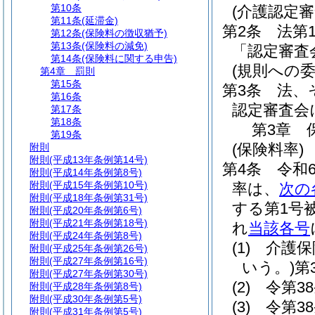
第10条
(介護認定
第11条
(延滞金)
第2条
法第
第12条
(保険料の徴収猶予)
第13条
(保険料の減免)
「認定審査
第14条
(保険料に関する申告)
(規則への委
第4章
罰則
第15条
第3条
法、
第16条
認定審査会
第17条
第18条
第3章
第19条
(保険料率)
附則
附則
(平成13年条例第14号)
第4条
令和
附則
(平成14年条例第8号)
附則
(平成15年条例第10号)
率は、
次の
附則
(平成18年条例第31号)
する第1号
附則
(平成20年条例第6号)
附則
(平成21年条例第18号)
れ
当該各号
附則
(平成24年条例第8号)
(1)
介護保
附則
(平成25年条例第26号)
附則
(平成27年条例第16号)
いう。)
第
附則
(平成27年条例第30号)
(2)
令第3
附則
(平成28年条例第8号)
附則
(平成30年条例第5号)
(3)
令第3
附則
(平成31年条例第5号)