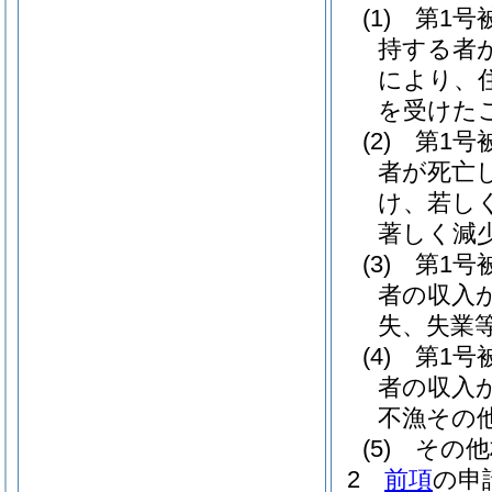
(1)
第1号
持する者
により、
を受けた
(2)
第1号
者が死亡
け、若し
著しく減
(3)
第1号
者の収入
失、失業
(4)
第1号
者の収入
不漁その
(5)
その他
2
前項
の申