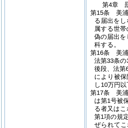
第4章
第15条
美浦
る届出をし
属する世帯
偽の届出を
科する。
第16条
美浦
法第33条の
後段、法第
により被保
し10万円
第17条
美
は第1号被
る者又はこ
第1項の規
ぜられてこ