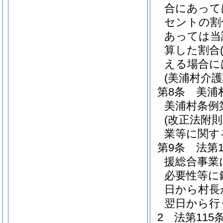
合にあって
セントの割
あっては当
算した割合
える場合に
(美浦村介
第8条
美浦
美浦村条例第
(改正法附
業等に関す
第9条
法第
援総合事業
必要性等に
日から村長
翌日から行
2
法第11