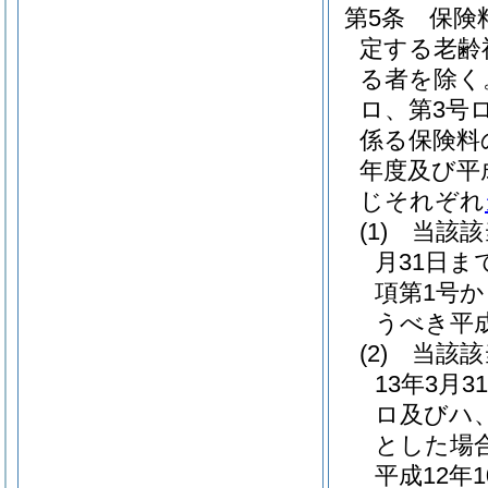
第5条
保険
定する老齢
る者を除く
ロ、第3号
係る保険料
年度及び平
じそれぞれ
(1)
当該該
月31日ま
項第1号
うべき平
(2)
当該該
13年3月
ロ及びハ
とした場
平成12