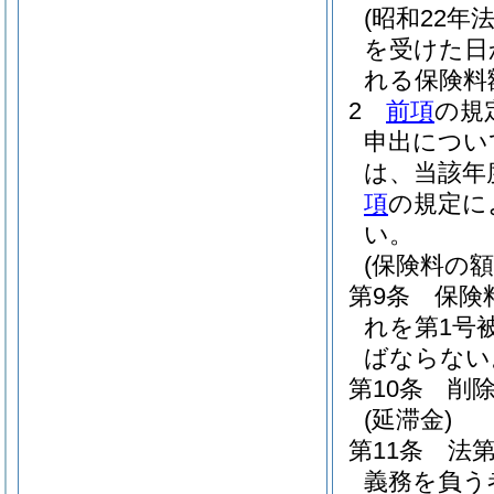
(昭和22年法
を受けた日
れる保険料
2
前項
の規
申出につい
は、当該年
項
の規定に
い。
(保険料の額
第9条
保険
れを第1号
ばならない
第10条
削
(延滞金)
第11条
法
義務を負う