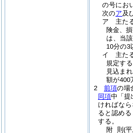
の号にお
次の
ア
及
ア
主た
険金、
は、当該
10分の
イ
主た
規定する
見込まれ
額が40
2
前項
の場
同項
中「提
ければなら
ると認める
する。
附
則
(