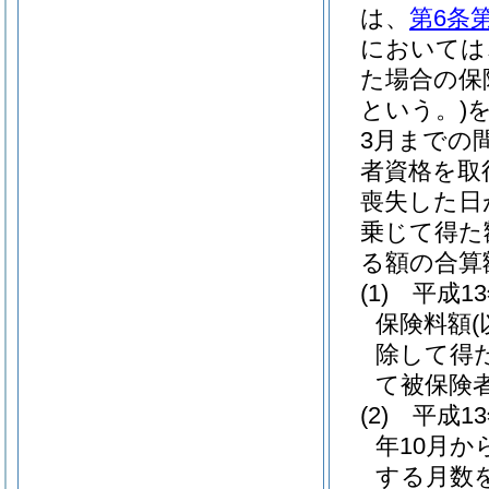
は、
第6条
においては
た場合の保
という。)
を
3月までの
者資格を取
喪失した日
乗じて得た
る額の合算
(1)
平成1
保険料額
除して得
て被保険
(2)
平成1
年10月か
する月数