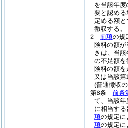
を当該年度
要と認める
定める額と
徴収する。
2
前項
の規
険料の額が
きは、当該
の不足額を
険料の額を
又は当該第
(普通徴収
第8条
前条
て、当該年
に相当する
項
の規定に
項
の規定に