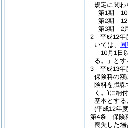
規定に関わ
第1期 1
第2期 1
第3期 2
2
平成12
いては、
同
「10月1
る。」とす
3
平成13
保険料の額
険料を賦課
く。)
に納
基本とする
(平成12年
第4条
保険
喪失した場