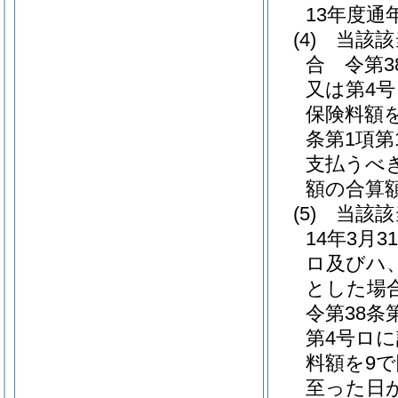
13年度通
(4)
当該該
合 令第3
又は第4
保険料額
条第1項
支払うべ
額の合算
(5)
当該該
14年3月
ロ及びハ
とした場
令第38条
第4号ロ
料額を9で
至った日