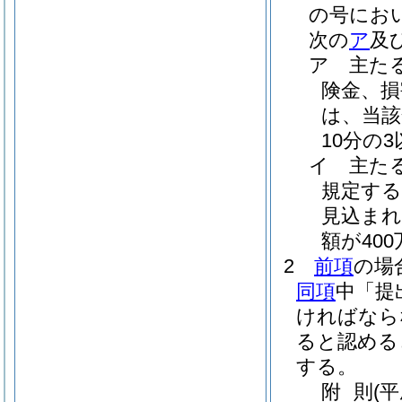
の号にお
次の
ア
及
ア
主た
険金、
は、当該
10分の
イ
主た
規定する
見込まれ
額が40
2
前項
の場
同項
中「提
ければなら
ると認める
する。
附
則
(