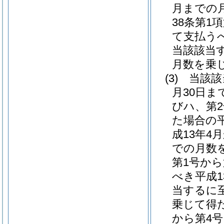
月までの
38条第1
て支払う
当該該当
月数を乗
(3)
当該該
月30日ま
びハ、第
た場合の
成13年
での月数
第1号か
べき平成
当するに
乗じて得
から第4