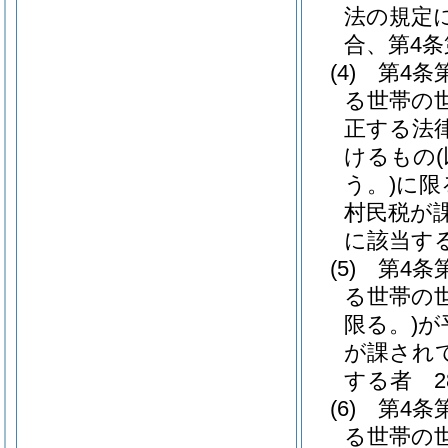
法の規定
合、第4条
(4)
第4条
る世帯の
正する法
けるもの
う。)
に限
村民税が
に該当する
(5)
第4条
る世帯の
限る。)
が
が課され
する者 28
(6)
第4条
る世帯の