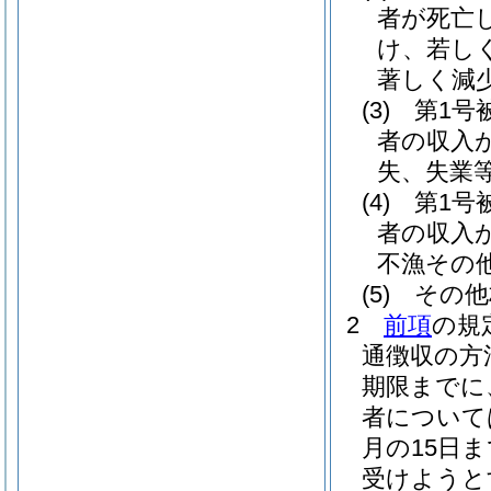
者が死亡
け、若し
著しく減
(3)
第1号
者の収入
失、失業
(4)
第1号
者の収入
不漁その
(5)
その他
2
前項
の規
通徴収の方
期限までに
者について
月の15日
受けようと