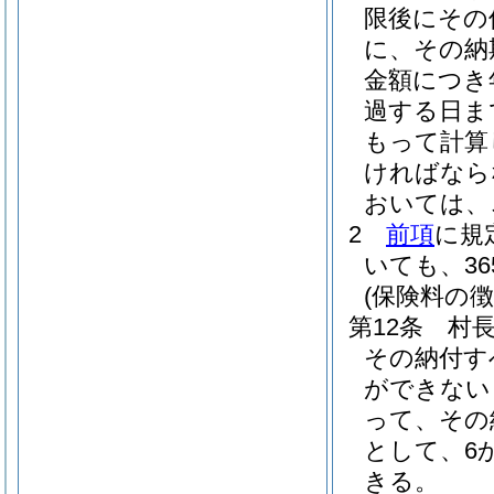
限後にその
に、その納
金額につき年
過する日ま
もって計算
ければなら
おいては、
2
前項
に規
いても、3
(保険料の徴
第12条
村
その納付す
ができない
って、その
として、6
きる。