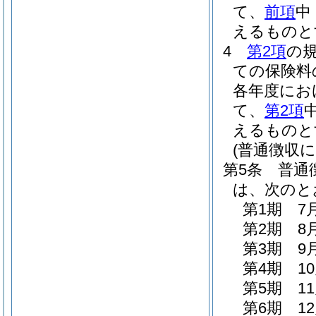
て、
前項
中
えるものと
4
第2項
の
ての保険料
各年度にお
て、
第2項
えるものと
(普通徴収に
第5条
普通
は、次のと
第1期 7
第2期 8
第3期 9
第4期 1
第5期 1
第6期 1