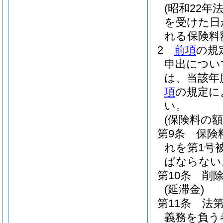
(昭和22年法
を受けた日
れる保険料
2
前項
の規
申出につい
は、当該年
項
の規定に
い。
(保険料の額
第9条
保険
れを第1号
ばならない
第10条
削
(延滞金)
第11条
法
義務を負う