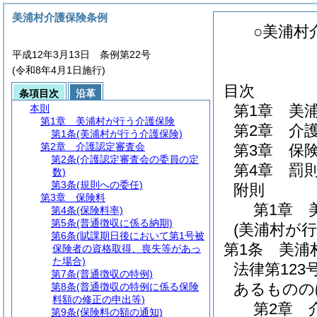
美浦村介護保険条例
○美浦村
平成12年3月13日 条例第22号
(令和8年4月1日施行)
目次
条項目次
沿革
第1章
美
本則
第1章
美浦村が行う介護保険
第2章
介
第1条
(美浦村が行う介護保険)
第2章
介護認定審査会
第3章
保
第2条
(介護認定審査会の委員の定
第4章
罰
数)
第3条
(規則への委任)
附則
第3章
保険料
第1章
第4条
(保険料率)
第5条
(普通徴収に係る納期)
(美浦村が行
第6条
(賦課期日後において第1号被
第1条
美浦
保険者の資格取得、喪失等があっ
た場合)
法律第123
第7条
(普通徴収の特例)
あるものの
第8条
(普通徴収の特例に係る保険
料額の修正の申出等)
第2章
第9条
(保険料の額の通知)