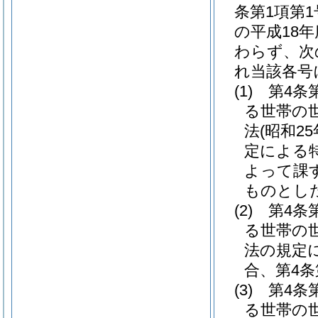
条第1項第
の平成18
わらず、次
れ当該各号
(1)
第4条
る世帯の
法
(昭和25
定による
よって課
ものとした
(2)
第4条
る世帯の
法の規定
合、第4条
(3)
第4条
る世帯の