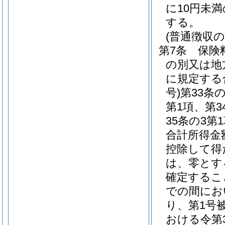
に10円未
する。
(普通徴収の
第7条
保険
の別又は地
に規定する
号)
第33条
第1項、第3
35条の3
合計所得金
控除して得
は、零とす
確定するこ
での間にお
り、第1号
おける令第