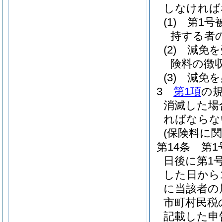
しなければ
(1)
第1号
持する者
(2)
減免を
険料の徴
(3)
減免を
3
第1項
の
消滅した場
ればならな
(保険料に関
第14条
第1
日後に第1
した日から1
に当該者の
市町村民税
記載した申