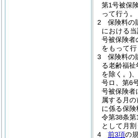
第1号被保
って行う。
2
保険料の
における当
号被保険者
をもって行
3
保険料の
る老齢福祉
を除く。)
、
号ロ、第6
号被保険者
属する月の
に係る保険
令第38条
として月割
4
前3項
の