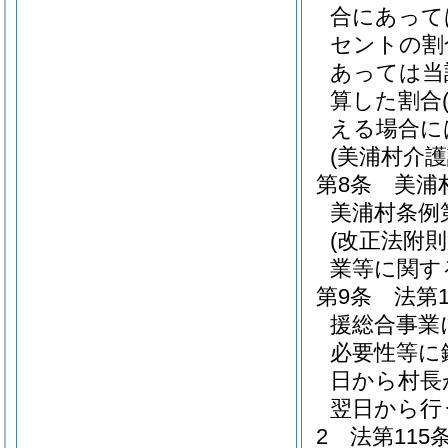
合にあって
セントの割
あっては当
算した割合
える場合に
(美浦村介
第8条
美浦
美浦村条例第
(改正法附
業等に関す
第9条
法第
援総合事業
必要性等に
日から村長
翌日から行
2
法第11