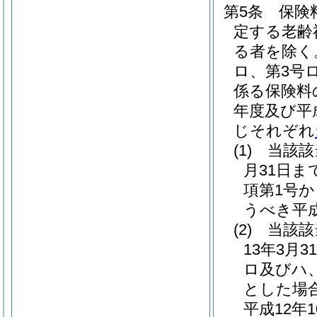
第5条
保険
定する老齢
る者を除く
ロ、第3号
係る保険料
年度及び平
じそれぞれ
(1)
当該該
月31日ま
項第1号
うべき平
(2)
当該該
13年3月
ロ及びハ
とした場
平成12