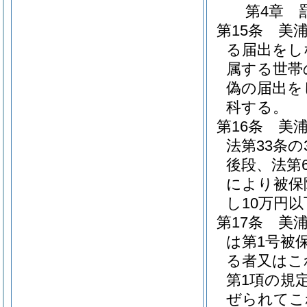
第4章
第15条
美浦
る届出をし
属する世帯
偽の届出を
科する。
第16条
美浦
法第33条の
後段、法第
により被保
し10万円
第17条
美
は第1号被
る者又はこ
第1項の規
ぜられてこ