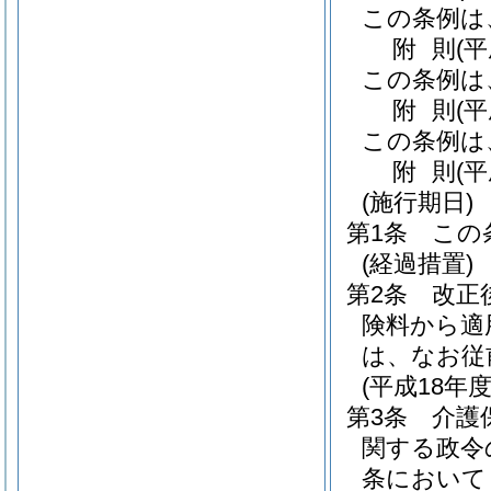
この条例は
附
則
(
この条例は
附
則
(
この条例は
附
則
(
(施行期日)
第1条
この
(経過措置)
第2条
改正
険料から適
は、なお従
(平成18年
第3条
介護
関する政令
条において