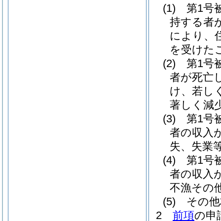
(1)
第1号
持する者
により、
を受けた
(2)
第1号
者が死亡
け、若し
著しく減
(3)
第1号
者の収入
失、失業
(4)
第1号
者の収入
不漁その
(5)
その他
2
前項
の申