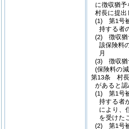
に徴収猶予
村長に提出
(1)
第1号
持する者
(2)
徴収猶
該保険料
月
(3)
徴収猶
(保険料の減
第13条
村
があると認
(1)
第1号
持する者
により、
を受けた
(2)
第1号