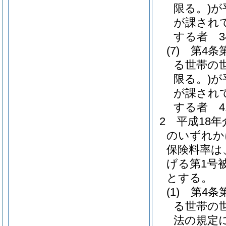
限る。)
が
が課され
する者 34
(7)
第4条
る世帯の
限る。)
が
が課され
する者 41
2
平成18
のいずれか
保険料率は
げる第1号
とする。
(1)
第4条
る世帯の
法の規定