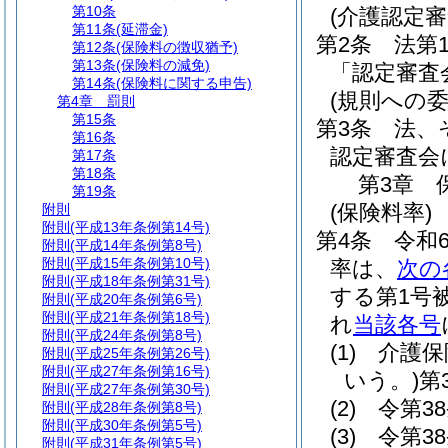
第10条
(介護認定
第11条
(延滞金)
第2条
法第
第12条
(保険料の徴収猶予)
第13条
(保険料の減免)
「認定審査
第14条
(保険料に関する申告)
(規則への委
第4章
罰則
第15条
第3条
法、
第16条
認定審査会
第17条
第18条
第3章
第19条
(保険料率)
附則
附則
(平成13年条例第14号)
第4条
令和
附則
(平成14年条例第8号)
附則
(平成15年条例第10号)
率は、
次の
附則
(平成18年条例第31号)
する第1号
附則
(平成20年条例第6号)
附則
(平成21年条例第18号)
れ
当該各号
附則
(平成24年条例第8号)
(1)
介護保
附則
(平成25年条例第26号)
附則
(平成27年条例第16号)
いう。)
第
附則
(平成27年条例第30号)
(2)
令第3
附則
(平成28年条例第8号)
附則
(平成30年条例第5号)
(3)
令第3
附則
(平成31年条例第5号)