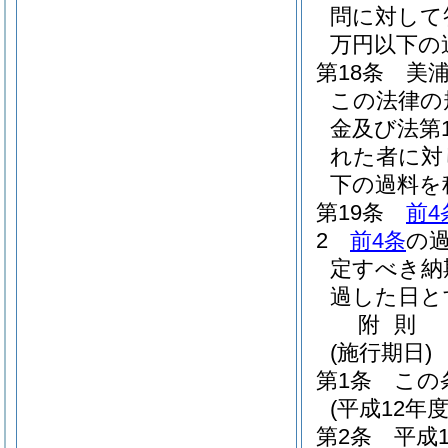
問に対して
万円以下の
第18条
美
この法律の
金及び法第
れた者に対
下の過料を
第19条
前4
2
前4条
の
定すべき納
過した日と
附
則
(施行期日)
第1条
この
(平成12年
第2条
平成