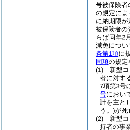
号被保険者
の規定によ
に納期限が
被保険者の
らば同年2
減免につい
条第1項
に
同項
の規定
(1)
新型コ
者に対す
7項第3
号
におい
計を主と
う。)
が死
(2)
新型コ
持者の事