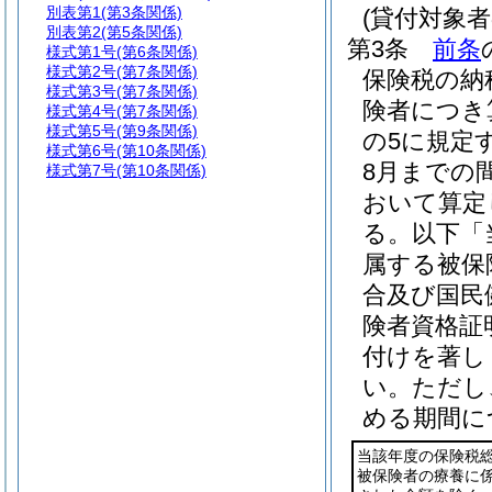
別表第1
(第3条関係)
(貸付対象者
別表第2
(第5条関係)
第3条
前条
様式第1号
(第6条関係)
様式第2号
(第7条関係)
保険税の納
様式第3号
(第7条関係)
険者につき
様式第4号
(第7条関係)
様式第5号
(第9条関係)
の5に規定
様式第6号
(第10条関係)
8月までの
様式第7号
(第10条関係)
おいて算定
る。以下「
属する被保
合及び国民
険者資格証
付けを著し
い。
ただし
める期間に
当該年度の保険税
被保険者の療養に