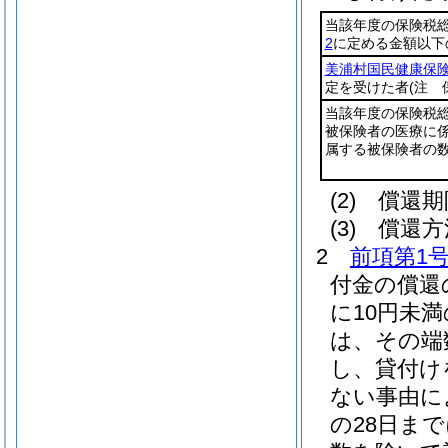
当該年度の保険税
2
に定める金額以下
美浦村国民健康保
定を受けた者
(注 
当該年度の保険税
被保険者の医療に
属する被保険者の
(2)
償還期
(3)
償還方
2
前項第1
付金の償還
に10円未
は、その端
し、貸付け
ない事由に
の28日ま