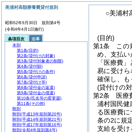
美浦村高額療養費貸付規則
○美浦村
昭和52年9月30日 規則第4号
(令和4年4月1日施行)
(目的)
条項目次
沿革
第1条
この
本則
第1条
(目的)
め、支払い
第2条
(貸付けの対象)
第3条
(貸付対象者の制限)
「医療費」
第4条
(貸付額)
易に受けら
第5条
(貸付けの条件)
第6条
(貸付申請)
確保し、も
第7条
(貸付け等)
(貸付けの対
第8条
(貸付金の返還)
第9条
(貸付金の償還)
第2条
医療
第10条
(氏名等の変更届)
浦村国民健
第11条
(その他)
附則
る医療費に
附則
(平成13年規則第20号)
条の2に規
附則
(平成14年規則第21号)
附則
(平成17年規則第16号)
支給を受け
附則
(令和4年規則第4号)