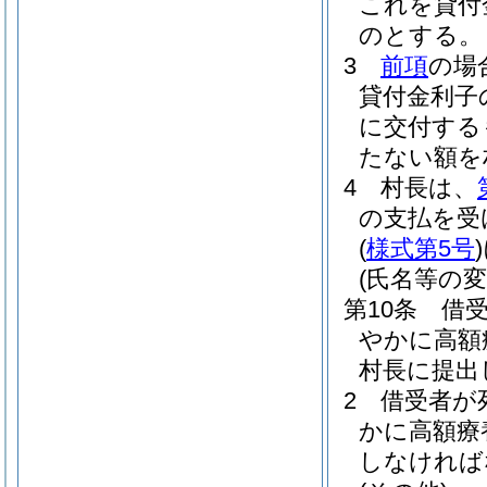
これを貸付
のとする。
3
前項
の場
貸付金利子
に交付する
たない額を
4
村長は、
の支払を受
(
様式第5号
)
(氏名等の変
第10条
借
やかに高額
村長に提出
2
借受者が
かに高額療
しなければ