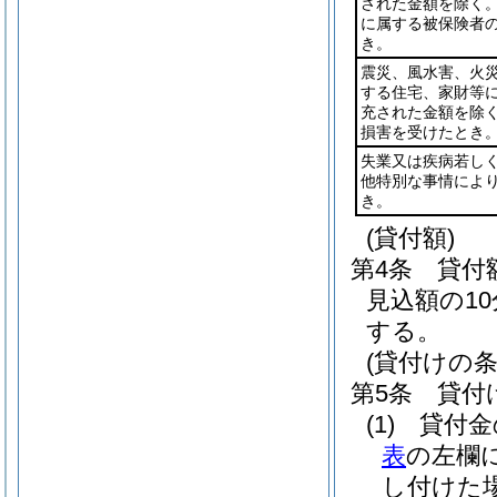
された金額を除く。
に属する被保険者
き。
震災、風水害、火
する住宅、家財等
充された金額を除く
損害を受けたとき
失業又は疾病若し
他特別な事情によ
き。
(貸付額)
第4条
貸付
見込額の1
する。
(貸付けの条
第5条
貸付
(1)
貸付金
表
の左欄
し付けた