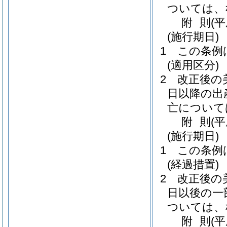
ついては、
附
則
(
(施行期日)
1
この条例
(適用区分)
2
改正後の
日以降の出
亡について
附
則
(
(施行期日)
1
この条例
(経過措置)
2
改正後の
日以後の一
ついては、
附
則
(