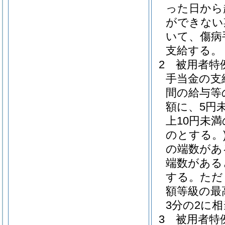
った日から
ができない
いて、傷病
支給する。
2
被用者特
手当金の支
間の給与等
額に、5円
上10円未
のとする。
の端数があ
端数がある
する。
ただ
額等級の最
3分の2に
3
被用者特