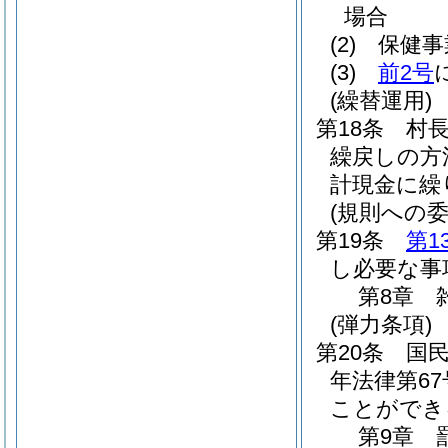
場合
(2)
保健事
(3)
前2号
(繰替運用)
第18条
村
繰戻しの方
計現金に繰
(規則への委
第19条
第1
し必要な事
第8章
(弾力条項)
第20条
国
年法律第67
ことができ
第9章