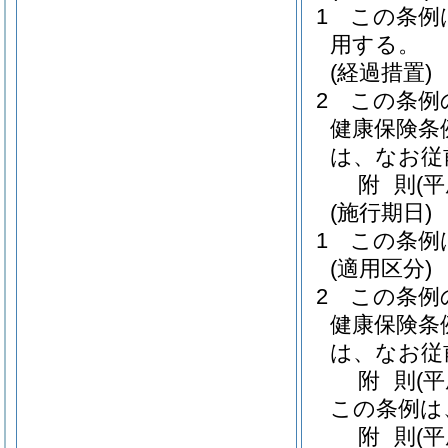
1
この条例
用する。
(経過措置)
2
この条例
健康保険条
は、なお従
附
則
(
(施行期日)
1
この条例
(適用区分)
2
この条例
健康保険条
は、なお従
附
則
(
この条例は
附
則
(