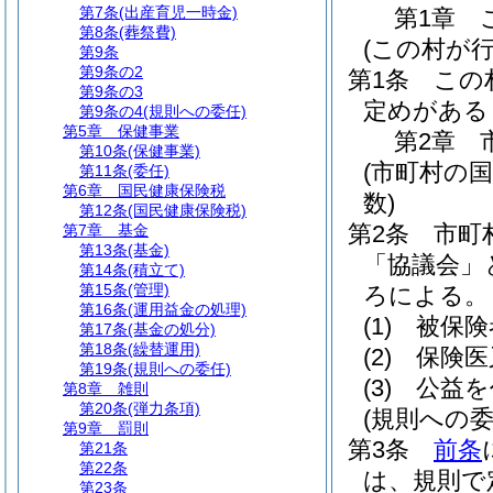
第7条
(出産育児一時金)
第1章
第8条
(葬祭費)
(この村が
第9条
第9条の2
第1条
この
第9条の3
定めがある
第9条の4
(規則への委任)
第5章
保健事業
第2章
第10条
(保健事業)
(市町村の
第11条
(委任)
第6章
国民健康保険税
数)
第12条
(国民健康保険税)
第2条
市町
第7章
基金
第13条
(基金)
「協議会」
第14条
(積立て)
第15条
(管理)
ろによる。
第16条
(運用益金の処理)
(1)
被保険
第17条
(基金の処分)
第18条
(繰替運用)
(2)
保険医
第19条
(規則への委任)
(3)
公益を
第8章
雑則
第20条
(弾力条項)
(規則への委
第9章
罰則
第3条
前条
第21条
第22条
は、規則で
第23条