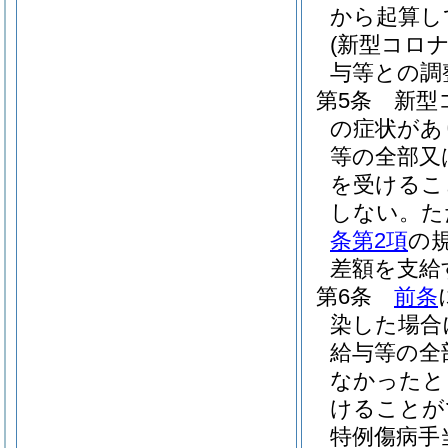
から起算し
(新型コロ
与等との調
第5条
新型
の症状があ
等の全部又
を受けるこ
しない。
た
条第2項
の
差額を支給
第6条
前条
染した場合
給与等の全
なかったと
けることが
特例傷病手