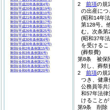
2
前項
の規
附則
(平成20年条例第4号)
附則
(平成20年条例第19号)
の出産につ
附則
(平成21年条例第10号)
(昭和14年法
附則
(平成21年条例第26号)
附則
(平成22年条例第17号)
第128号
附則
(平成23年条例第10号)
む。次条第
附則
(平成26年条例第25号)
附則
(平成27年条例第25号)
(昭和37年法
附則
(平成30年条例第4号)
附則
(平成30年条例第32号)
を受けるこ
附則
(令和2年条例第15号)
(葬祭費)
附則
(令和3年条例第6号)
附則
(令和3年条例第17号)
第8条
被保
附則
(令和3年条例第21号)
対し、葬祭費
附則
(令和5年条例第19号)
附則
(令和6年条例第20号)
2
前項
の規
つき、健康
公務員等共
和57年法律
けることが
第9条
削除