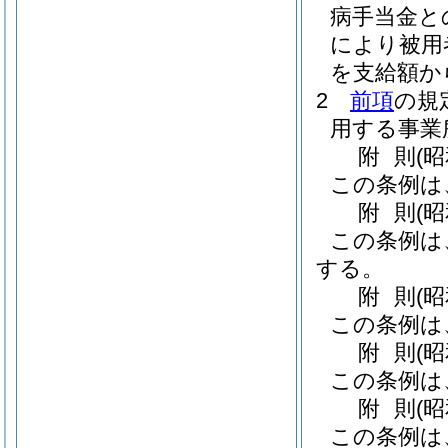
病手当金と
により被用
を支給額か
2
前項
の規
用する事業
附
則
(
この条例は
附
則
(
この条例は
する。
附
則
(
この条例は
附
則
(
この条例は
附
則
(
この条例は