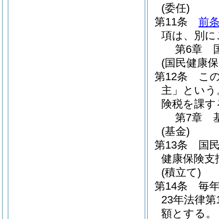
(委任)
第11条
前
項は、別に
第6章
(国民健康保
第12条
こ
主」という
険税を課す
第7章
(基金)
第13条
国
健康保険支
(積立て)
第14条
毎
23年法律第1
額とする。