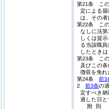
第21条
こ
定による届
は、その者
第22条
こ
なしに法第
しくは提示
る当該職員
したときは
第23条
こ
及びこの条
徴収を免れ
第24条
前3
2
前3条
の
定すべき納
過した日と
附
則