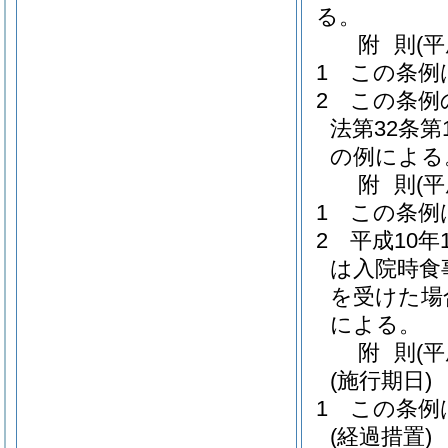
る。
附
則
(
1
この条例
2
この条例
法第32条
の例による
附
則
(
1
この条例
2
平成10
は入院時食
を受けた場
による。
附
則
(
(施行期日)
1
この条例
(経過措置)