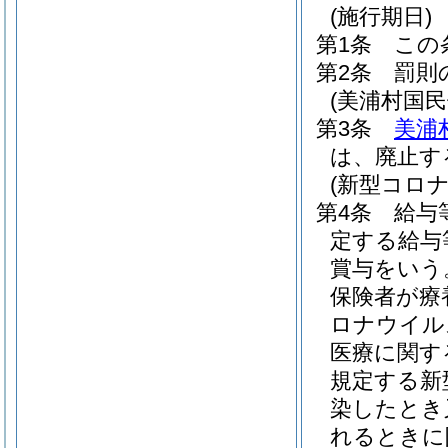
(施行期日)
第1条
この
第2条
罰則
(美浦村国
第3条
美浦
は、廃止す
(新型コロ
第4条
給与
定する給与
賞与をいう
保険者が療
ロナウイル
医療に関す
規定する新
染したとき
れるときに