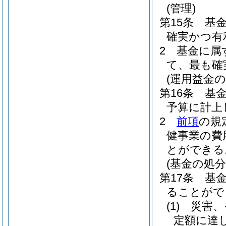
(管理)
第15条
基
確実かつ有
2
基金に属
て、最も確
(運用益金の
第16条
基
予算に計上
2
前項
の規
健事業の費
とができる
(基金の処分
第17条
基
ることがで
(1)
災害、
定額に達