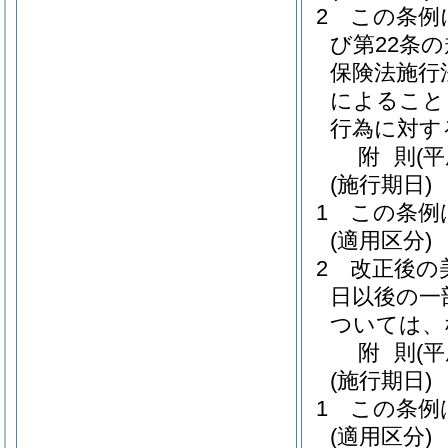
2
この条例
び第22条
保険法施行
によること
行為に対す
附
則
(
(施行期日)
1
この条例
(適用区分)
2
改正後の
日以後の一
ついては、
附
則
(
(施行期日)
1
この条例
(適用区分)