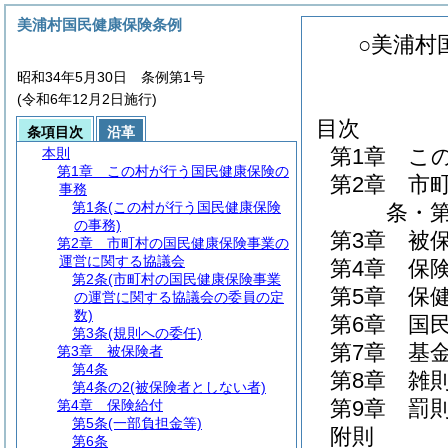
美浦村国民健康保険条例
○美浦村
昭和34年5月30日 条例第1号
(令和6年12月2日施行)
目次
条項目次
沿革
第1章
こ
本則
第1章
この村が行う国民健康保険の
第2章
市
事務
第1条
(この村が行う国民健康保険
条・第
の事務)
第3章
被
第2章
市町村の国民健康保険事業の
運営に関する協議会
第4章
保
第2条
(市町村の国民健康保険事業
第5章
保
の運営に関する協議会の委員の定
数)
第6章
国
第3条
(規則への委任)
第7章
基
第3章
被保険者
第4条
第8章
雑
第4条の2
(被保険者としない者)
第9章
罰
第4章
保険給付
第5条
(一部負担金等)
附則
第6条