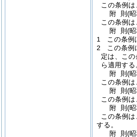
この条例は
附
則
(
この条例は
附
則
(
1
この条例
2
この条例
定は、この
ら適用する
附
則
(
この条例は
附
則
(
この条例は
附
則
(
この条例は
する。
附
則
(