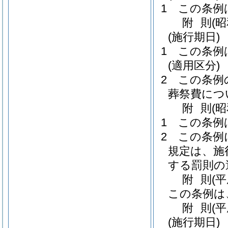
1
この条例
附
則
(
(施行期日)
1
この条例
(適用区分)
2
この条例
葬祭費につ
附
則
(
1
この条例
2
この条例
規定は、施
する罰則の
附
則
(
この条例は
附
則
(
(施行期日)