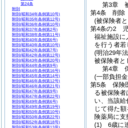
第3章
第24条
附則
第4条
削除
附則
(昭和34年条例第10号)
附則
(昭和35年条例第12号)
(被保険者と
附則
(昭和36年条例第10号)
第4条の2
附則
(昭和37年条例第2号)
附則
(昭和38年条例第11号)
福祉施設に
附則
(昭和40年条例第6号)
を行う者若
附則
(昭和40年条例第10号)
附則
(昭和42年条例第7号)
(明治29年法
附則
(昭和42年条例第12号)
被保険者と
附則
(昭和43年条例第20号)
附則
(昭和44年条例第9号)
第4章
附則
(昭和44年条例第16号)
(一部負担金
附則
(昭和45年条例第14号)
附則
(昭和46年条例第12号)
第5条
保険
附則
(昭和46年条例第21号)
附則
(昭和47年条例第9号)
る被保険者
附則
(昭和47年条例第22号)
い、当該給
附則
(昭和49年条例第6号)
附則
(昭和49年条例第19号)
じて得た額
附則
(昭和50年条例第10号)
険薬局に支
附則
(昭和50年条例第22号)
附則
(昭和52年条例第18号)
(1)
6歳に
附則
(昭和53年条例第13号)