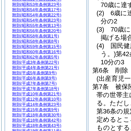
70歳に達
附則
(昭和53年条例第23号)
附則
(昭和54年条例第17号)
(2)
6歳に
附則
(昭和54年条例第22号)
分の2
附則
(昭和54年条例第23号)
附則
(昭和55年条例第13号)
(3)
70歳
附則
(昭和56年条例第20号)
附則
(昭和58年条例第1号)
掲げる場
附則
(昭和58年条例第8号)
(4)
国民健
附則
(昭和59年条例第15号)
附則
(昭和60年条例第16号)
う。)
第4
附則
(昭和62年条例第5号)
10分の3
附則
(平成3年条例第22号)
附則
(平成4年条例第21号)
第6条
削除
附則
(平成5年条例第9号)
(出産育児一
附則
(平成6年条例第9号)
附則
(平成7年条例第7号)
第7条
被保
附則
(平成7年条例第18号)
帯の世帯主
附則
(平成10年条例第21号)
附則
(平成12年条例第10号)
る。
ただし
附則
(平成14年条例第23号)
附則
(平成15年条例第9号)
第36条の
附則
(平成18年条例第30号)
定めるとこ
附則
(平成18年条例第42号)
附則
(平成18年条例第43号)
ものとする
附則
(平成19年条例第11号)