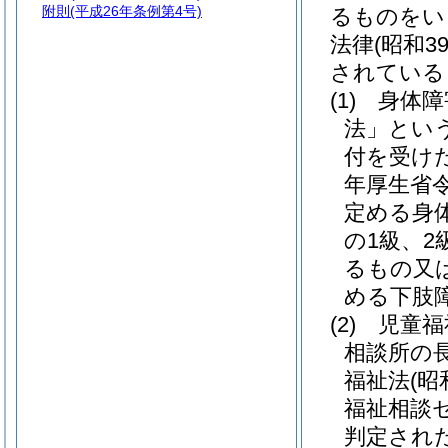
附則
(平成26年条例第4号)
るものをい
法律
(昭和3
されている
(1)
身体障
法」という
付を受け
年厚生省令
定める身
の1級、
るもの又
める下肢
(2)
児童福
相談所の
福祉法
(昭
福祉相談
判定され