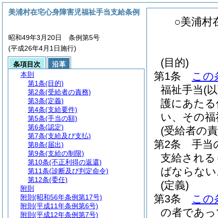
美浦村在宅心身障害児福祉手当支給条例
○美浦村
昭和49年3月20日 条例第5号
(平成26年4月1日施行)
(目的)
条項目次
沿革
第1条
この
本則
第1条
(目的)
福祉手当
(
第2条
(受給者の責務)
第3条
(定義)
護にあたる
第4条
(支給要件)
い、その福
第5条
(手当の額)
第6条
(認定)
(受給者の責
第7条
(支給及び支払)
第2条
手当
第8条
(届出)
第9条
(支給の制限)
支給される
第10条
(不正利得の返還)
ばならない
第11条
(診断及び判定命令)
第12条
(委任)
(定義)
附則
第3条
この
附則
(昭和56年条例第17号)
附則
(平成11年条例第6号)
の者であっ
附則
(平成12年条例第7号)