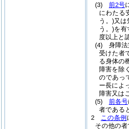
(3)
前2号
にわたる
う。)
又は
う。)
を有
度以上と
(4)
身障法
受けた者
る身体の
障害を除く
のであっ
ー長によ
障害又は
(5)
前各号
者である
2
この条例
その他の者