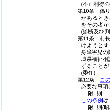
(不正利得の
第10条
偽
があるとき
をその者か
(診断及び判
第11条
村
けようとす
身障害児の
城県福祉相
ずることが
(委任)
第12条
こ
必要な事項
附
則
この条例
は
附
則
(