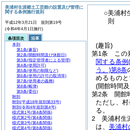
美浦村生涯郷土工芸館の設置及び管理に
関する条例施行規則
○美浦村
則
平成12年3月21日 規則第19号
(令和4年4月1日施行)
条項目次
沿革
(趣旨)
本則
第1条
(趣旨)
第1条
この
第2条
(開館時間及び休館日)
第3条
(指定管理者による管理)
関する条例
第4条
(使用許可)
う。)
第8条
第5条
(使用の制限など)
第6条
(使用の許可の取消等)
めるものと
第7条
(使用者の義務)
(開館時間及
第8条
(帳簿)
第9条
(委任)
第2条
開館
附則
ただし、村
附則
(平成18年規則第33号)
附則
(令和4年規則第4号)
る。
様式第1号
(第4条関係)
2
美浦村生
様式第2号
(第4条関係)
様式第3号
(第4条関係)
は、
美浦村
様式第4号
(第8条関係)