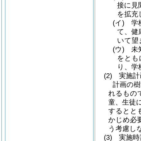
接に見
を拡充
(イ)
学校
て、健
いて望
(ウ)
未知
をとも
り、学
(2)
実施計
計画の樹
れるもの
童、生徒
するとと
かじめ必
う考慮し
(3)
実施時