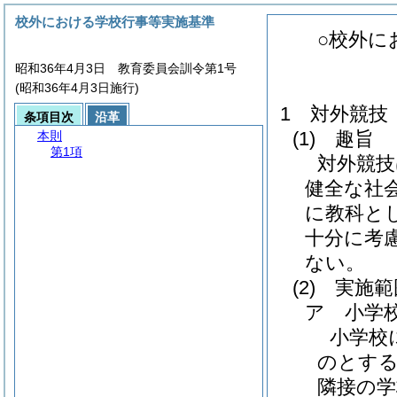
校外における学校行事等実施基準
○校外に
昭和36年4月3日 教育委員会訓令第1号
(昭和36年4月3日施行)
1 対外競技
条項目次
沿革
(1)
趣旨
本則
第1項
対外競技
健全な社
に教科と
十分に考
ない。
(2)
実施範
ア 小学
小学校
のとす
隣接の学