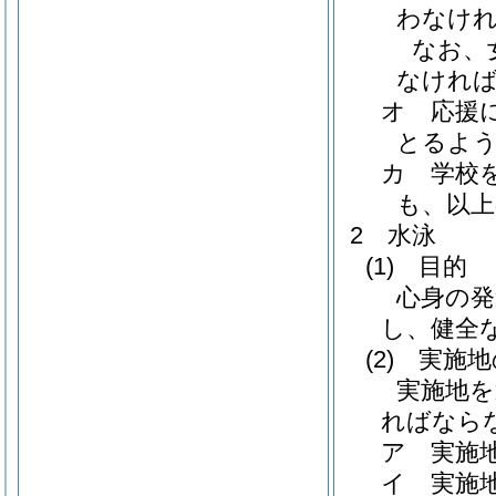
わなけ
なお、
なけれ
オ 応援
とるよ
カ 学校
も、以
2 水泳
(1)
目的
心身の発
し、健全
(2)
実施地
実施地を
ればなら
ア 実施
イ 実施