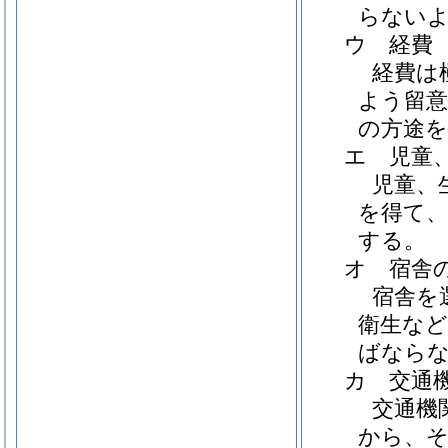
らない
ウ 経費
経費は
よう留
の方途
エ 児童
児童、
を得て
する。
オ 宿舎
宿舎を
衛生な
ばなら
カ 交通
交通機
から、そ