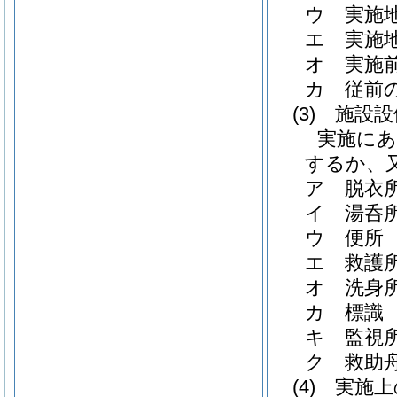
ウ 実施
エ 実施
オ 実施
カ 従前
(3)
施設設
実施にあ
するか、
ア 脱衣
イ 湯呑
ウ 便所
エ 救護
オ 洗身
カ 標識
キ 監視
ク 救助
(4)
実施上