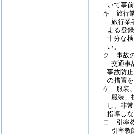
いて事
キ 旅行
旅行業
よる登録
十分な
い。
ク 事故
交通事
事故防止
の措置
ケ 服装
服装、
し、非常
指導し
コ 引率
引率教