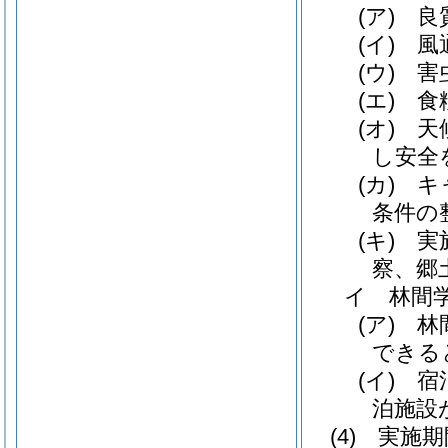
(ア)
良質
(イ)
風通
(ウ)
害虫
(エ)
食糧
(オ)
天候
し安全
(カ)
キャ
条件の
(キ)
実施
察、郷
イ 林間
(ア)
林間
できる
(イ)
宿泊
泊施設
(4)
実施期