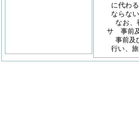
に代わ
ならな
なお、
サ 事前
事前及
行い、