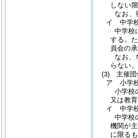
しない
なお、
イ 中学
中学校
する。た
員会の
なお、
らない
(3)
主催団
ア 小学
小学校
又は教育
イ 中学
中学校
機関が
に限るも