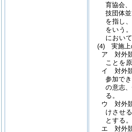
育協会、
技団体並
を指し、
をいう。
におい
(4)
実施上
ア 対外
ことを
イ 対外
参加で
の意志、
る。
ウ 対外
けさせ
とする
エ 対外