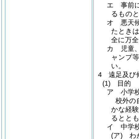
エ 事前
るもの
オ 悪天
たときは
全に万
カ 児童
ャンプ
い。
4 遠足及び
(1)
目的
ア 小学
校外の
かな経験
るとと
イ 中学
(ア)
わが