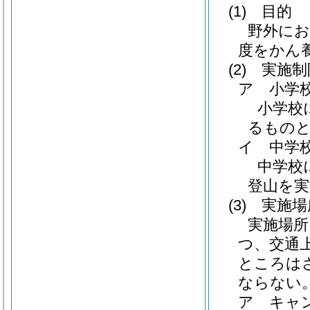
(1)
目的
野外にお
度をかん
(2)
実施制
ア 小学
小学校
るもの
イ 中学
中学校
登山を
(3)
実施場
実施場
つ、交通
ところは
ならない
ア キャ