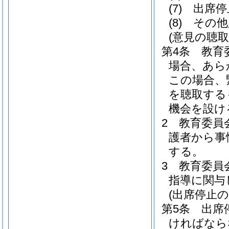
(7)
出席停
(8)
その他
(意見の聴取
第4条
教育
場合、あら
この場合、
を聴取する
機会を設け
2
教育委員
護者から事
する。
3
教育委員
指導に関与
(出席停止の
第5条
出席
ければなら