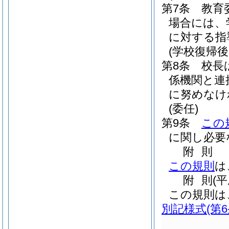
第7条
教育
場合には、
に対する指
(学校復帰後
第8条
校長
係機関と連
に努めなけ
(委任)
第9条
この
に関し必要
附
則
この規則
は
附
則
(
この規則は
別記様式
(第