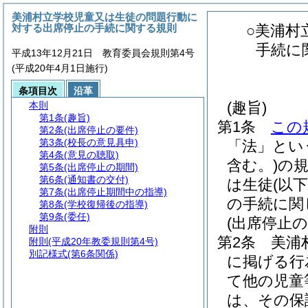
美浦村立学校児童又は生徒の問題行動に
対する出席停止の手続に関する規則
○美浦村
手続に
平成13年12月21日 教育委員会規則第4号
(平成20年4月1日施行)
条項目次
沿革
(趣旨)
本則
第1条
(趣旨)
第1条
この
第2条
(出席停止の要件)
第3条
(校長の意見具申)
「法」とい
第4条
(意見の聴取)
含む。)
の
第5条
(出席停止の期間)
第6条
(通知書の交付)
は生徒
(以
第7条
(出席停止期間中の指導)
の手続に関
第8条
(学校復帰後の指導)
第9条
(委任)
(出席停止の
附則
第2条
美浦
附則
(平成20年教委規則第4号)
別記様式
(第6条関係)
に掲げる行
て他の児童
は、その保