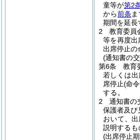
童等が
第2
から
前条
ま
期間を延長
2
教育委員
等を再度出
出席停止の
(通知書の交
第6条
教育
若しくは出
席停止
(命
する。
2
通知書の
保護者及び
おいて、出
説明するも
(出席停止期