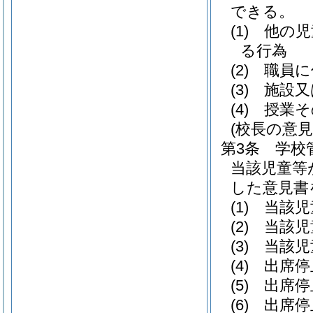
できる。
(1)
他の児
る行為
(2)
職員に
(3)
施設又
(4)
授業そ
(校長の意見
第3条
学校
当該児童等
した意見書
(1)
当該児
(2)
当該児
(3)
当該児
(4)
出席停
(5)
出席停
(6)
出席停