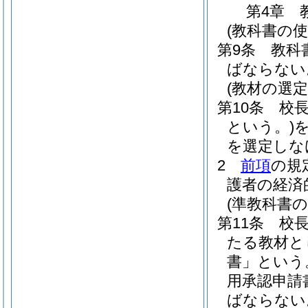
第4章
(教科書の使
第9条
教科
ばならない
(教材の選定
第10条
校
という。)
を選定しな
2
前項
の規
護者の経済
(準教科書の
第11条
校
たる教材と
書」という
用承認申請
ばならない