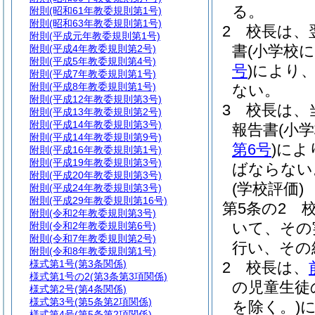
る。
附則
(昭和61年教委規則第1号)
附則
(昭和63年教委規則第1号)
2
校長は、
附則
(平成元年教委規則第1号)
書
(小学校
附則
(平成4年教委規則第2号)
附則
(平成5年教委規則第4号)
号
)
により、
附則
(平成7年教委規則第1号)
附則
(平成8年教委規則第1号)
ない。
附則
(平成12年教委規則第3号)
3
校長は、
附則
(平成13年教委規則第2号)
附則
(平成14年教委規則第3号)
報告書
(小
附則
(平成14年教委規則第9号)
第6号
)
によ
附則
(平成16年教委規則第1号)
附則
(平成19年教委規則第3号)
ばならない
附則
(平成20年教委規則第3号)
(学校評価)
附則
(平成24年教委規則第3号)
附則
(平成29年教委規則第16号)
第5条の2
附則
(令和2年教委規則第3号)
いて、その
附則
(令和2年教委規則第6号)
附則
(令和7年教委規則第2号)
行い、その
附則
(令和8年教委規則第1号)
様式第1号
(第3条関係)
2
校長は、
様式第1号の2
(第3条第3項関係)
の児童生徒
様式第2号
(第4条関係)
様式第3号
(第5条第2項関係)
を除く。)
様式第4号
(第5条第2項関係)