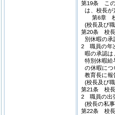
第19条
こ
は、校長が
第6章
(校長及び職
第20条
校
別休暇の承
2
職員の年
暇の承認は
特別休暇給
の休暇につ
教育長に報
(校長及び
第21条
校
2
職員の出
(校長の私
第22条
校