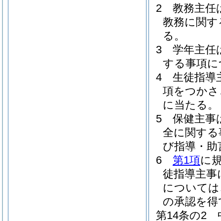
2
教務主任
教務に関す
る。
3
学年主任
する事項に
4
生徒指導
項をつかさ
に当たる。
5
保健主事
全に関する
び指導・助
6
第1項
に
徒指導主事
については
の承認を得
第14条の2