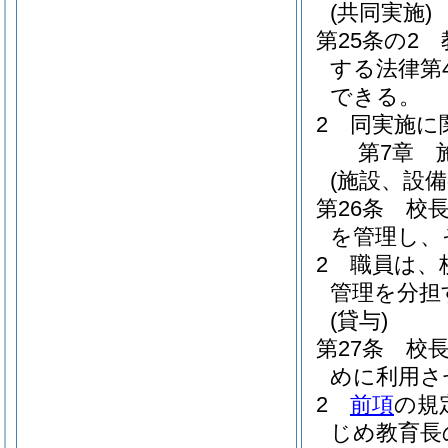
(共同実施)
第25条の2
する法律第
できる。
2
同実施に
第7章
(施設、設備
第26条
校
を管理し、
2
職員は、
管理を分担
(貸与)
第27条
校
めに利用さ
2
前項
の規
じめ教育長