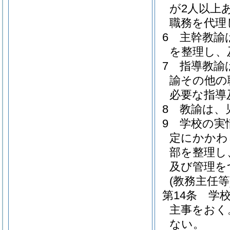
が2人以上
職務を代理
6
主幹教諭
を整理し、
7
指導教諭
諭その他の
必要な指導
8
教諭は、
9
学校の実
定にかかわ
部を整理し
及び管理を
(教務主任等
第14条
学
主事をおく
ない。