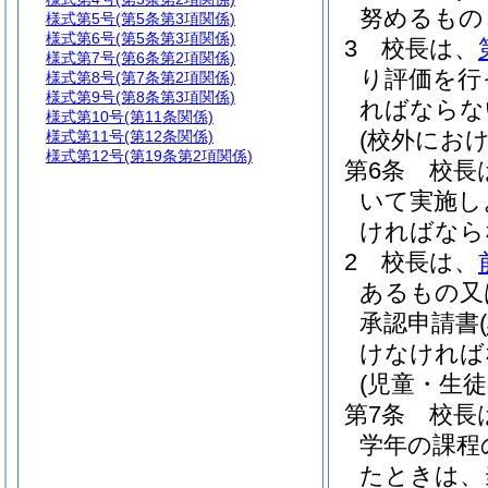
努めるもの
様式第5号
(第5条第3項関係)
様式第6号
(第5条第3項関係)
3
校長は、
様式第7号
(第6条第2項関係)
り評価を行
様式第8号
(第7条第2項関係)
様式第9号
(第8条第3項関係)
ればならな
様式第10号
(第11条関係)
(校外にお
様式第11号
(第12条関係)
様式第12号
(第19条第2項関係)
第6条
校長
いて実施し
ければなら
2
校長は、
あるもの又
承認申請書
(
けなければ
(児童・生
第7条
校長
学年の課程
たときは、