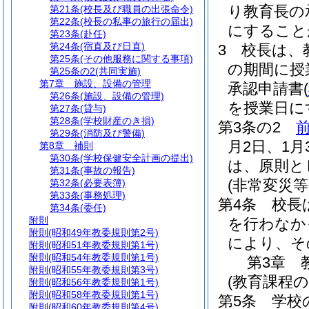
り教育長の
第21条
(校長及び職員の出張命令)
第22条
(校長の私事の旅行の届出)
にすること
第23条
(赴任)
第24条
(宿直及び日直)
3
校長は、
第25条
(その他服務に関する事項)
の期間に授
第25条の2
(共同実施)
第7章
施設、設備の管理
承認申請書
(
第26条
(施設、設備の管理)
を授業日に
第27条
(貸与)
第28条
(学校財産のき損)
第3条の2
第29条
(消防及び警備)
月2日、1月
第8章
補則
第30条
(学校保健安全計画の提出)
は、原則と
第31条
(事故の報告)
(非常変災
第32条
(必要表簿)
第33条
(事務処理)
第4条
校長
第34条
(委任)
附則
を行わなか
附則
(昭和49年教委規則第2号)
により、そ
附則
(昭和51年教委規則第1号)
附則
(昭和54年教委規則第1号)
第3章
附則
(昭和55年教委規則第3号)
(教育課程の
附則
(昭和56年教委規則第1号)
附則
(昭和58年教委規則第1号)
第5条
学校
附則
(昭和60年教委規則第4号)