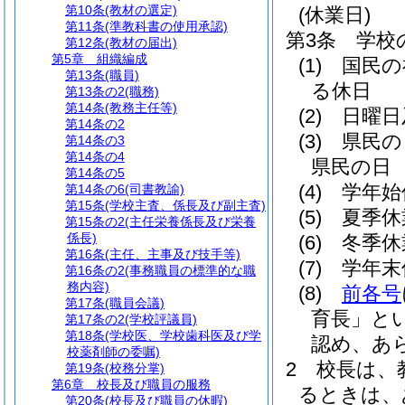
第10条
(教材の選定)
(休業日)
第11条
(準教科書の使用承認)
第3条
学校
第12条
(教材の届出)
第5章
組織編成
(1)
国民の
第13条
(職員)
る休日
第13条の2
(職務)
第14条
(教務主任等)
(2)
日曜日
第14条の2
(3)
県民の
第14条の3
第14条の4
県民の日
第14条の5
(4)
学年始
第14条の6
(司書教諭)
第15条
(学校主査、係長及び副主査)
(5)
夏季休
第15条の2
(主任栄養係長及び栄養
係長)
(6)
冬季休
第16条
(主任、主事及び技手等)
(7)
学年末
第16条の2
(事務職員の標準的な職
務内容)
(8)
前各号
第17条
(職員会議)
育長」とい
第17条の2
(学校評議員)
第18条
(学校医、学校歯科医及び学
認め、あ
校薬剤師の委嘱)
2
校長は、
第19条
(校務分掌)
第6章
校長及び職員の服務
るときは、
第20条
(校長及び職員の休暇)