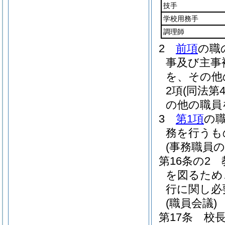
技手
学校用務手
調理師
2
前項
の職
事及び主事
を、その他
2項
(同法第
の他の職員
3
第1項
の
務を行うも
(事務職員
第16条の2
を図るため
行に関し必
(職員会議)
第17条
校