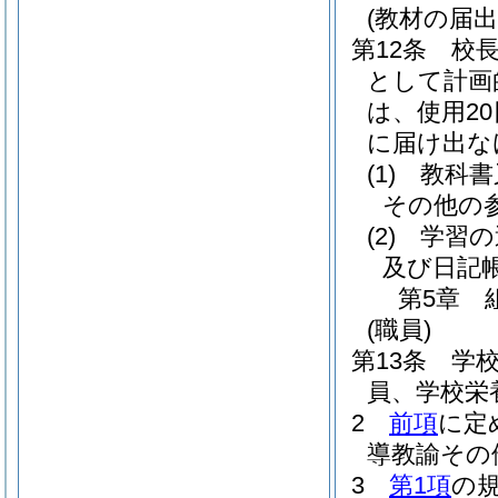
(教材の届出
第12条
校
として計画
は、使用2
に届け出な
(1)
教科書
その他の
(2)
学習の
及び日記
第5章
(職員)
第13条
学
員、学校栄
2
前項
に定
導教諭その
3
第1項
の