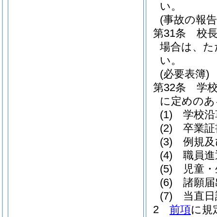
い。
(事故の報告
第31条
校
場合は、た
い。
(必要表簿)
第32条
学
に定めのあ
(1)
学校沿
(2)
卒業証
(3)
例規及
(4)
職員進
(5)
児童・
(6)
諸願届
(7)
当直日
2
前項
に規