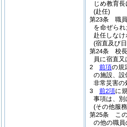
じめ教育長
(赴任)
第23条
職
を命ぜられ
赴任しなけ
(宿直及び日
第24条
校
員に宿直又
2
前項
の規
の施設、設
非常災害の
3
前2項
に
事項は、別
(その他服
第25条
こ
の他の職員