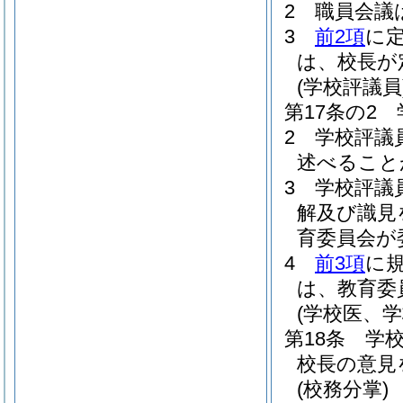
2
職員会議
3
前2項
に
は、校長が
(学校評議員
第17条の2
2
学校評議
述べること
3
学校評議
解及び識見
育委員会が
4
前3項
に
は、教育委
(学校医、
第18条
学
校長の意見
(校務分掌)