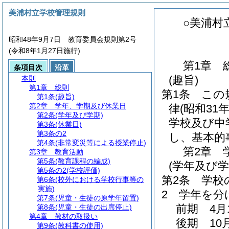
美浦村立学校管理規則
○美浦村
昭和48年9月7日 教育委員会規則第2号
(令和8年1月27日施行)
第1章
条項目次
沿革
(趣旨)
本則
第1章
総則
第1条
この
第1条
(趣旨)
第2章
学年、学期及び休業日
律
(昭和31
第2条
(学年及び学期)
学校及び中
第3条
(休業日)
第3条の2
し、基本的
第4条
(非常変災等による授業停止)
第2章
第3章
教育活動
第5条
(教育課程の編成)
(学年及び学
第5条の2
(学校評価)
第2条
学校
第6条
(校外における学校行事等の
実施)
2
学年を分
第7条
(児童・生徒の原学年留置)
前期 4月
第8条
(児童・生徒の出席停止)
第4章
教材の取扱い
後期 10
第9条
(教科書の使用)