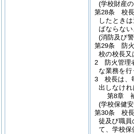
(学校財産の
第28条
校
したときは
ばならない
(消防及び警
第29条
防
校の校長又
2
防火管理
な業務を行
3
校長は、
出しなけれ
第8章
(学校保健
第30条
校
徒及び職員
て、学校保