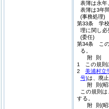
表簿は永年
表簿は3年
(事務処理)
第33条
学
理に関し必
(委任)
第34条
こ
る。
附
則
1
この規則
2
美浦村立
号)
は、廃
附
則
(
この規則は
する。
附
則
(