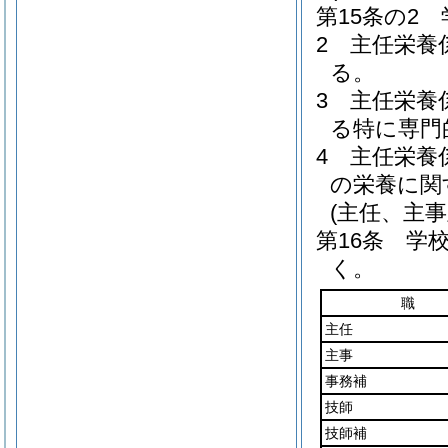
第15条の2
2
主任栄養
る。
3
主任栄養
る特に専門
4
主任栄養
の栄養に関
(主任、主事
第16条
学
く。
職
主任
主事
事務補
技師
技師補