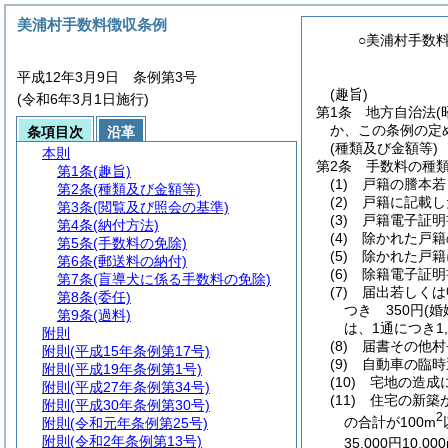
美浦村手数料徴収条例
○美浦村手数
平成12年3月9日 条例第3号
(趣旨)
(令和6年3月1日施行)
第1条
地方自治法
(
か、この条例の定
条項目次
沿革
(種類及び金額等)
本則
第2条
手数料の種
第1条
(趣旨)
(1)
戸籍の謄本若
第2条
(種類及び金額等)
(2)
戸籍に記載し
第3条
(閲覧及び照会の基準)
(3)
戸籍電子証明
第4条
(納付方法)
(4)
除かれた戸籍
第5条
(手数料の免除)
(5)
除かれた戸籍
第6条
(郵送料の納付)
(6)
除籍電子証明
第7条
(盲導犬に係る手数料の免除)
(7)
届出若しくは
第8条
(委任)
つき 350円
(
第9条
(過料)
は、1通につき1,
附則
(8)
届書その他村
附則
(平成15年条例第17号)
(9)
自動車の臨時
附則
(平成19年条例第1号)
(10)
宅地の造成
附則
(平成27年条例第34号)
(11)
住宅の新築
附則
(平成30年条例第30号)
2
の合計が100m
附則
(令和元年条例第25号)
附則
(令和2年条例第13号)
35,000円10,00