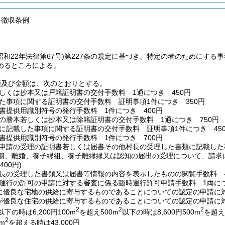
料徴収条例
昭和22年法律第67号)
第227条の規定に基づき、特定の者のためにする
めるところによる。
類及び金額は、次のとおりとする。
しくは抄本又は戸籍証明書の交付手数料 1通につき 450円
た事項に関する証明書の交付手数料 証明事項1件につき 350円
書提供用識別符号の発行手数料 1件につき 400円
の謄本若しくは抄本又は除籍証明書の交付手数料 1通につき 750円
に記載した事項に関する証明書の交付手数料 証明事項1件につき 45
書提供用識別符号の発行手数料 1件につき 700円
申請の受理の証明書若しくは届書その他村長の受理した書類に記載した
婚姻、離婚、養子縁組、養子離縁縁又は認知の届出の受理について、請求
400円)
長の受理した書類又は届書等情報の内容を表示したものの閲覧手数料 書
運行の許可の申請に対する審査に係る臨時運行許可申請手数料 1両につ
に優良な宅地の供給に寄与するものであることについての認定の申請に対す
が優良な住宅の供給に寄与するものであることについての認定の申請に
2
2
2
以下の時は6,200円100m
を超え500m
以下の時は8,600円500m
を超え2
2
0m
を超える時は43,000円