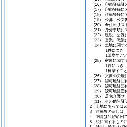
(16)
印鑑登録証の
(17)
印鑑登録に関
(18)
住民登録に関
(19)
公募、公文書
(20)
全住民リス
(21)
身分事項に関
(22)
租税、公課
(23)
営業、職業
(24)
土地に関す
1件につき 
1筆増すごと
(25)
家屋に関す
1件につき 
1棟増すごと
(26)
文書の受理
(27)
認可地縁団
(28)
認可地縁団
(29)
認可地縁団
(30)
居宅介護サ
(31)
その他諸証明
2
土地にあっては5
3
住民票の写しは、
4
閲覧は1種類1回
5
税に関するものに
6
証明、謄本及び抄