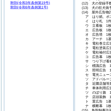
附則
(令和3年条例第19号)
(12)
犬の登録手数
附則
(令和6年条例第1号)
(13)
犬の狂犬病
(14)
屋外広告物
ア
はり紙、ポス
イ
はり札 1件
ウ
立看板 1枚
エ
広告板 1
オ
広告塔 1
カ
アーチ 1
キ
電柱巻立広告
ク
電柱塗装広告
ケ
電柱袖付広告
コ
広告幕 1枚
サ
つり下げ看板
シ
標識広告 1
ス
照明広告 
セ
電光ニュース
ソ
アドバルーン
タ
近隣店舗等
チ
車体利用広
ツ
のぼり旗 1
テ
店頭装飾 1
ト
置広告 1基
ナ
横断幕 1枚
(15)
鳥獣飼養許可