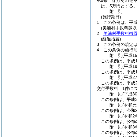
第9条
詐欺その他
は、5万円とする。
附
則
(施行期日)
1
この条例は、平成
(美浦村手数料徴収
2
美浦村手数料徴
(経過措置)
3
この条例の規定
4
この条例の施行
附
則
(平成1
この条例は、平成1
附
則
(平成1
この条例は、平成1
附
則
(平成2
この条例は、平成2
交付手数料 1件につ
附
則
(平成3
この条例は、平成3
附
則
(令和
この条例は、令和
附
則
(令和2
この条例は、公布
附
則
(令和3
この条例は、公布