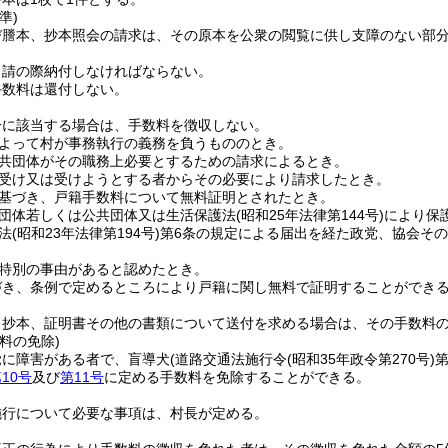
準)
び謄本、抄本照会の請求は、その原本を公衆の閲覧に供し支障のない部
申請の際納付しなければならない。
手数料は還付しない。
一に該当する場合は、手数料を徴収しない。
よって村が事務執行の義務を負うもののとき。
共団体がその職務上必要とするための請求によるとき。
受け又は受けようとする者からその必要により請求したとき。
基づき、戸籍手数料について無料証明とされたとき。
団体若しくは公共団体又は生活保護法
(昭和25年法律第144号)
により保
法
(昭和23年法律第194号)
第6条の規定による届出を経た政党、協会そ
特別の事由があると認めたとき。
づき、条例で定めるところにより戸籍に関し無料で証明することができ
、抄本、証明書その他の書類について送付を求める場合は、その手数料
料の免除)
覚に障害がある者で、盲導犬
(道路交通法施行令
(昭和35年政令第270号)
第
10号
及び
第11号
に定める手数料を免除することができる。
施行について必要な事項は、村長が定める。