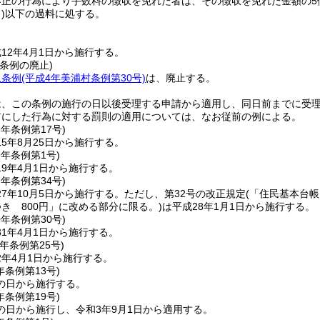
不正の行為により手数料の徴収を免れた者は、その徴収を免れた金額の5
)
以下の過料に処する。
12年4月1日から施行する。
条例の廃止)
収条例
(平成4年美浦村条例第30号)
は、廃止する。
は、この条例の施行の日以後受理する申請から適用し、同日前までに受
前にした行為に対する罰則の適用については、なお従前の例による。
5年
条例第17号)
5年8月25日から施行する。
9年
条例第1号)
9年4月1日から施行する。
7年
条例第34号)
7年10月5日から施行する。
ただし、第32号の改正規定
(「住民基本台
き 800円」に改める部分に限る。)
は平成28年1月1日から施行する。
0年
条例第30号)
1年4月1日から施行する。
元年
条例第25号)
2年4月1日から施行する。
年
条例第13号)
の日から施行する。
年
条例第19号)
の日から施行し、令和3年9月1日から適用する。