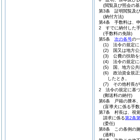
(閲覧及び照会の基
第3条
証明閲覧及
(納付方法)
第4条
手数料は、
2
すでに納付した
(手数料の免除)
第5条
次の各号
の
(1)
法令の規定に
(2)
国又は地方公
(3)
公費の扶助を
(4)
法令の規定に
(5)
国、地方公共
(6)
政治資金規正
したとき。
(7)
その他村長が
2
法令の規定に基
(郵送料の納付)
第6条
戸籍の謄本
(盲導犬に係る手数
第7条
村長は、視
請求に係る
第2条第
(委任)
第8条
この条例の
(過料)