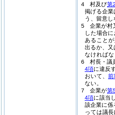
4
村及び
第
掲げる企業
う、留意し
5
企業が村
した場合に
あることが
出るか、又
なければな
6
村長・議
4項
に違反
おいて、
前
ない。
7
企業が
第
4項
に該当
該企業に係
っては議長