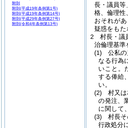
附則
長・議員等
附則
(平成19年条例第1号)
格、倫理性
附則
(平成19年条例第14号)
附則
(平成29年条例第27号)
おそれがあ
附則
(令和4年条例第13号)
疑惑をもた
2
村長・議
治倫理基準
(1)
公私の
なる行為
いこと。
する俸給
い。
(2)
村又は
の発注、
に関して
(3)
村長そ
行政処分