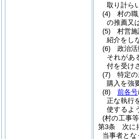
取り計ら
(4)
村の職
の推薦又
(5)
村営施
紹介をし
(6)
政治活
それがあ
付を受け
(7)
特定の
購入を強
(8)
前各号
正な執行
使するよ
(村の工事
第3条
次に
当事者とな