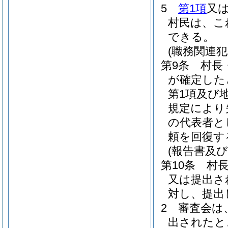
5
第1項
又
村民は、こ
できる。
(職務関連
第9条
村長
が確定した
第1項及び
規定により
の代表者と
頼を回復す
(報告書及
第10条
村
又は提出さ
対し、提出
2
審査会は
出されたと