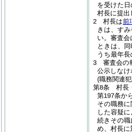
を受けた日
村長に提出
2
村長は
前
きは、すみ
い。
審査会
ときは、同
うち最年長
3
審査会の
公示しなけ
(職務関連
第8条
村長
第197条か
その職務に
した容疑に
続きその職
め、村長に