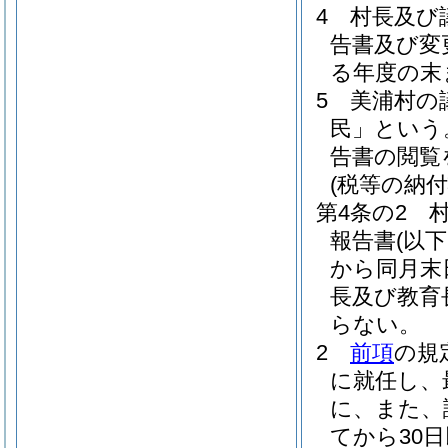
4
村長及び
告書及び変
る年度の末
5
美浦村の
民」という
告書の閲覧
(税等の納
第4条の2
報告書
(以
から同月末
長及び教育
らない。
2
前項
の規
に就任し、
に、また、
てから30