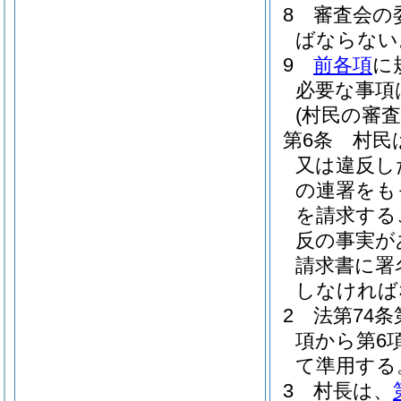
8
審査会の
ばならない
9
前各項
に
必要な事項
(村民の審
第6条
村民
又は違反し
の連署をも
を請求する
反の事実が
請求書に署
しなければ
2
法第74条
項から第6
て準用する
3
村長は、