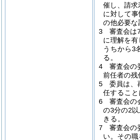
催し、請求
に対して事
の他必要な
3
審査会は
に理解を有
うちから3
る。
4
審査会の
前任者の残
5
委員は、
任すること
6
審査会の
の3分の2
きる。
7
審査会の
い。
その職