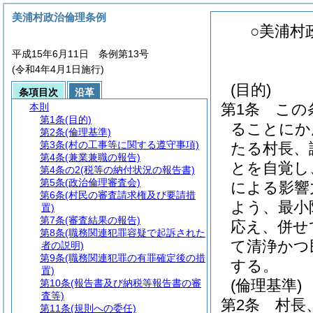
美浦村政治倫理条例
○美浦村
平成15年6月11日 条例第13号
(令和4年4月1日施行)
(目的)
条項目次
沿革
第1条
この
本則
第1条
(目的)
ることにか
第2条
(倫理基準)
第3条
(村の工事等に関する遵守事項)
たる村長、
第4条
(兼業兼職の報告)
とを自覚し
第4条の2
(税等の納付状況の報告書)
第5条
(政治倫理審査会)
による影響
第6条
(村民の審査請求権及び要請措
よう、最小
置)
第7条
(審査結果の報告)
応え、併せ
第8条
(職務関連犯罪容疑で起訴された
て清浄かつ
者の説明)
第9条
(職務関連犯罪の有罪確定後の措
する。
置)
(倫理基準)
第10条
(報告書及び納税等報告書の審
査等)
第2条
村長
第11条
(規則への委任)