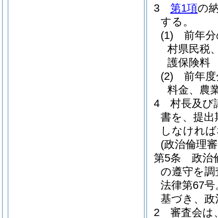
3
第1項
の
する。
(1)
前年分
村県民税
護保険料
(2)
前年度
料金、農
4
村長及び
書を、提出
しなければ
(政治倫理審
第5条
政治
の遵守を調
法律第67
基づき、政
2
審査会は