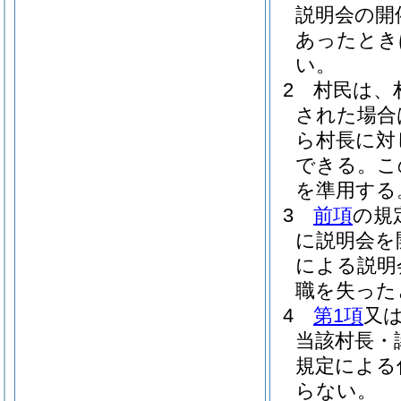
説明会の開
あったとき
い。
2
村民は、
された場合
ら村長に対
できる。
こ
を準用する
3
前項
の規
に説明会を
による説明
職を失った
4
第1項
又
当該村長・
規定による
らない。