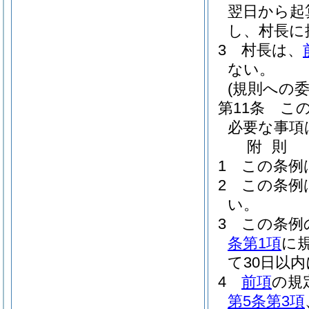
翌日から起
し、村長に
3
村長は、
ない。
(規則への委
第11条
こ
必要な事項
附
則
1
この条例
2
この条例
い。
3
この条例
条第1項
に
て30日以
4
前項
の規
第5条第3項