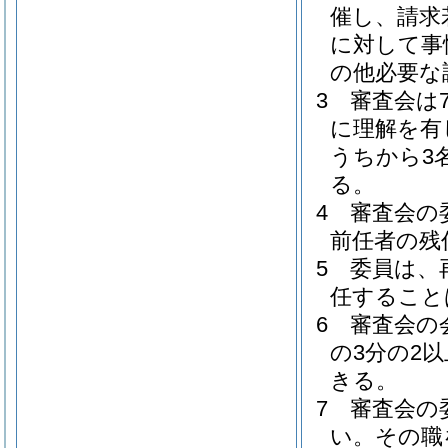
催し、請求
に対して事
の他必要な
3
審査会は
に理解を有
うちから3
る。
4
審査会の
前任者の残
5
委員は、
任すること
6
審査会の
の3分の2
きる。
7
審査会の
い。
その職