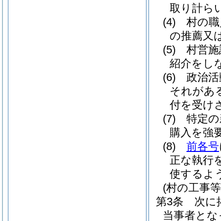
取り計ら
(4)
村の職
の推薦又
(5)
村営施
紹介をし
(6)
政治活
それがあ
付を受け
(7)
特定の
購入を強
(8)
前各号
正な執行
使するよ
(村の工事
第3条
次に
当事者とな