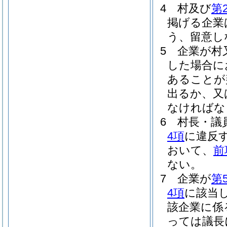
4
村及び
第
掲げる企業
う、留意し
5
企業が村
した場合に
あることが
出るか、又
なければな
6
村長・議
4項
に違反
おいて、
前
ない。
7
企業が
第
4項
に該当
該企業に係
っては議長