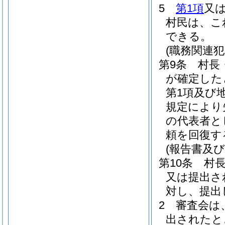
5
第1項
又
村民は、こ
できる。
(職務関連
第9条
村長
が確定した
第1項及び
規定により
の代表者と
頼を回復す
(報告書及
第10条
村
又は提出さ
対し、提出
2
審査会は
出されたと