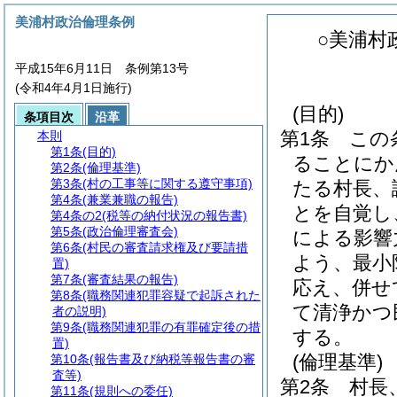
美浦村政治倫理条例
○美浦村
平成15年6月11日 条例第13号
(令和4年4月1日施行)
(目的)
条項目次
沿革
第1条
この
本則
第1条
(目的)
ることにか
第2条
(倫理基準)
第3条
(村の工事等に関する遵守事項)
たる村長、
第4条
(兼業兼職の報告)
とを自覚し
第4条の2
(税等の納付状況の報告書)
第5条
(政治倫理審査会)
による影響
第6条
(村民の審査請求権及び要請措
よう、最小
置)
第7条
(審査結果の報告)
応え、併せ
第8条
(職務関連犯罪容疑で起訴された
て清浄かつ
者の説明)
第9条
(職務関連犯罪の有罪確定後の措
する。
置)
(倫理基準)
第10条
(報告書及び納税等報告書の審
査等)
第2条
村長
第11条
(規則への委任)