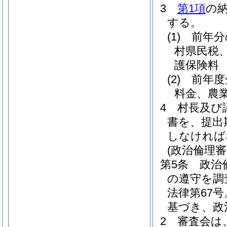
3
第1項
の
する。
(1)
前年分
村県民税
護保険料
(2)
前年度
料金、農
4
村長及び
書を、提出
しなければ
(政治倫理審
第5条
政治
の遵守を調
法律第67
基づき、政
2
審査会は