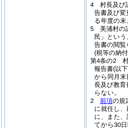
4
村長及び
告書及び変
る年度の末
5
美浦村の
民」という
告書の閲覧
(税等の納
第4条の2
報告書
(以
から同月末
長及び教育
らない。
2
前項
の規
に就任し、
に、また、
てから30