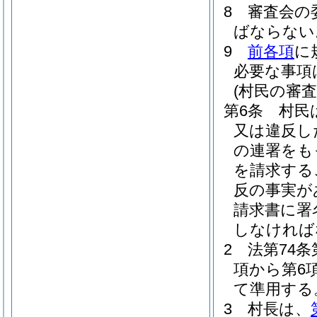
8
審査会の
ばならない
9
前各項
に
必要な事項
(村民の審
第6条
村民
又は違反し
の連署をも
を請求する
反の事実が
請求書に署
しなければ
2
法第74条
項から第6
て準用する
3
村長は、