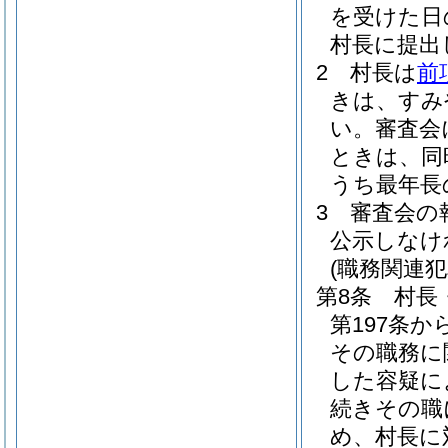
を受けた日
村長に提出
2
村長は
前
きは、すみ
い。
審査会
ときは、同
うち最年長
3
審査会の
公示しなけ
(職務関連
第8条
村長
第197条か
その職務に
した容疑に
続きその職
め、村長に