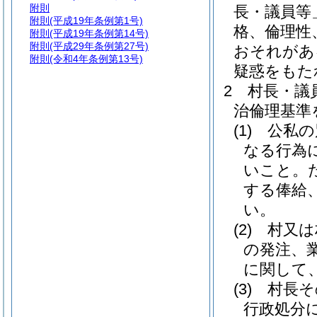
附則
長・議員等
附則
(平成19年条例第1号)
格、倫理性
附則
(平成19年条例第14号)
附則
(平成29年条例第27号)
おそれがあ
附則
(令和4年条例第13号)
疑惑をもた
2
村長・議
治倫理基準
(1)
公私の
なる行為
いこと。
する俸給
い。
(2)
村又は
の発注、
に関して
(3)
村長そ
行政処分