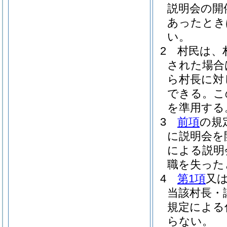
説明会の開
あったとき
い。
2
村民は、
された場合
ら村長に対
できる。
こ
を準用する
3
前項
の規
に説明会を
による説明
職を失った
4
第1項
又
当該村長・
規定による
らない。