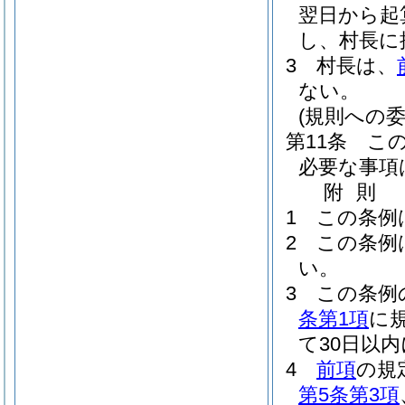
翌日から起
し、村長に
3
村長は、
ない。
(規則への委
第11条
こ
必要な事項
附
則
1
この条例
2
この条例
い。
3
この条例
条第1項
に
て30日以
4
前項
の規
第5条第3項