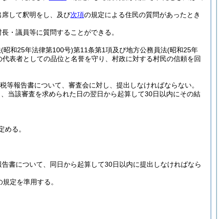
出席して釈明をし、及び
次項
の規定による住民の質問があったとき
村長・議員等に質問することができる。
法
(昭和25年法律第100号)
第11条第1項及び地方公務員法
(昭和25年
の代表者としての品位と名誉を守り、村政に対する村民の信頼を回
税等報告書について、審査会に対し、提出しなければならない。
、当該審査を求められた日の翌日から起算して30日以内にその結
定める。
報告書について、同日から起算して30日以内に提出しなければなら
の規定を準用する。