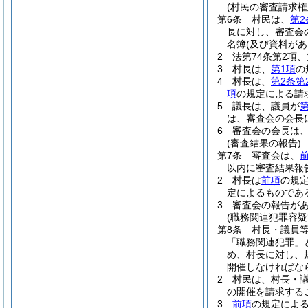
(村民の審査請求権
第6条
村民は、
第2
長に対し、審査会
名簿
(及び資料があ
2
法第74条第2項
3
村長は、
第1項
の
4
村長は、
第2条第
項
の規定による請
5
議長は、議員が
第
は、審査会の会長
6
審査会の会長は
(審査結果の報告)
第7条
審査会は、
以内に審査結果報
2
村長は
前項
の規
定によるものであ
3
審査会の報告が
(職務関連犯罪容疑
第8条
村長・議員
「職務関連犯罪」
め、村長に対し、
開催しなければな
2
村民は、村長・
の開催を請求する
3
前項
の規定によ