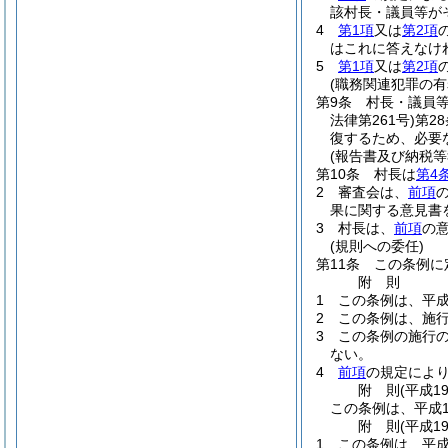
該村長・議員等が
4
第1項
又は
第2項
はこれに答えなけ
5
第1項
又は
第2項
(職務関連犯罪の有
第9条
村長・議員
法律第261号)
第2
復するため、必要
(報告書及び納税等
第10条
村長は
第4
2
審査会は、
前項
果に関する意見書
3
村長は、
前項
の
(規則への委任)
第11条
この条例に
附
則
1
この条例は、平成
2
この条例は、施
3
この条例の施行
ない。
4
前項
の規定によ
附
則
(平成1
この条例は、平成1
附
則
(平成1
1
この条例は、平成