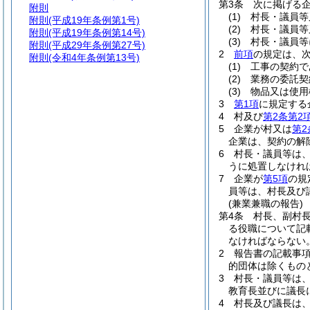
第3条
次に掲げる
附則
(1)
村長・議員等
附則
(平成19年条例第1号)
(2)
村長・議員等
附則
(平成19年条例第14号)
(3)
村長・議員等
附則
(平成29年条例第27号)
2
前項
の規定は、
附則
(令和4年条例第13号)
(1)
工事の契約で
(2)
業務の委託契
(3)
物品又は使用
3
第1項
に規定する
4
村及び
第2条第2
5
企業が村又は
第2
企業は、契約の解
6
村長・議員等は
うに処置しなけれ
7
企業が
第5項
の規
員等は、村長及び
(兼業兼職の報告)
第4条
村長、副村長
る役職について記
なければならない
2
報告書の記載事
的団体は除くもの
3
村長・議員等は
教育長並びに議長
4
村長及び議長は