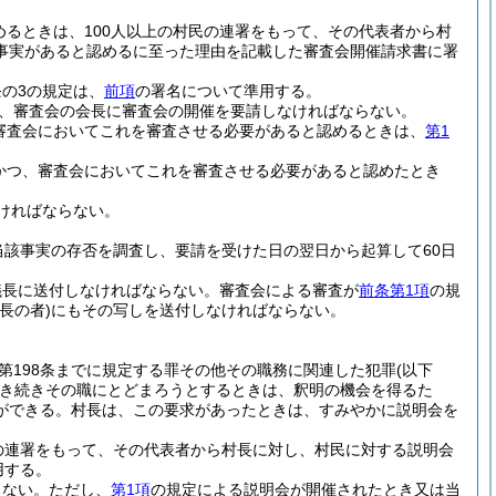
るときは、100人以上の村民の連署をもって、その代表者から村
事実があると認めるに至った理由を記載した審査会開催請求書に署
条の3の規定は、
前項
の署名について準用する。
に、審査会の会長に審査会の開催を要請しなければならない。
審査会においてこれを審査させる必要があると認めるときは、
第1
かつ、審査会においてこれを審査させる必要があると認めたとき
ければならない。
該事実の存否を調査し、要請を受けた日の翌日から起算して60日
議長に送付しなければならない。
審査会による審査が
前条第1項
の規
長の者)
にもその写しを送付しなければならない。
及び第198条までに規定する罪その他その職務に関連した犯罪
(以下
き続きその職にとどまろうとするときは、釈明の機会を得るた
ができる。
村長は、この要求があったときは、すみやかに説明会を
の連署をもって、その代表者から村長に対し、村民に対する説明会
用する。
らない。
ただし、
第1項
の規定による説明会が開催されたとき又は当