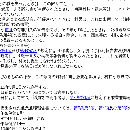
その職を失ったときは、この限りでない。
の規定による説明会が開催されたときは、当該村長・議員等は、これに
ればならない。
の規定による説明会が開催されたときは、村民は、これに出席して当該
罪確定後の措置)
等が
前条
の有罪判決の宣告を受け、その刑が確定したときは、公職選挙
8条第4項の規定により失職する場合を除き、村長・議員等は、村民全体
な措置をとるものとする。
報告書の審査等)
条第1項
及び
第4条の2
の規定により作成し、又は提出された報告書及び納
の規定により報告書及び納税等報告書が提出されたときは、これを審査し
を作成し、村長に提出しなければならない。
意見書の写しを議長に送付しなければならない。
定めるもののほか、この条例の施行に関し必要な事項は、村長が規則で
15年9月1日から施行する。
行日前に行われた行為については適用しない。
の日において村長・議員等である者は、
第4条第1項
に規定する兼業兼職
り提出された兼業兼職報告書については、
第5条第3項
、
第4項
及び
第5項
9年
条例第1号)
9年4月1日から施行する。
9年
条例第14号)
19年9月1日から施行する。