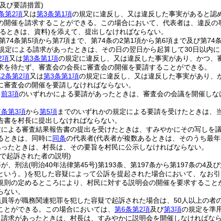
及び要請措置)
条第2項
又は
第3条第1項
の規定に違反し、又は違反した事実があると認め
の開催を請求することができる。
この場合において、代表者は、違反の
るときは、資料)
を添えて、提出しなければならない。
、第74条第5項から第7項まで、第74条の2第1項から第6項まで及び第74
規定による請求があったときは、その日の翌日から起算して30日以内
2項
又は
第3条第1項
の規定に違反し、又は違反した事実があり、かつ、
求を待たず、審査会の会長に審査会の開催を要請することができる。
2条第2項
又は
第3条第1項
の規定に違反し、又は違反した事実があり、
に審査会の開催を要請しなければならない。
、
前3項
のいずれかによる要請があったときは、審査会の会議を開催しな
前条第3項
から
第5項
までのいずれかの規定による要請を受けたときは、当
告書を村長に提出しなければならない。
定による審査結果報告書の提出を受けたときは、すみやかにその写しを
るときは、同時に
同条
の代表者
(代表者が複数あるときは、そのうち最年
あったときは、村長は、その要旨を村民に公示しなければならない。
で起訴された者の説明)
等が、刑法
(明治40年法律第45号)
第193条、第197条から第197条の4
という。)
を犯した容疑によって公訴を提起された場合において、なお引
規則の定めるところにより、村民に対する説明会の開催を要求すること
らない。
議員等が職務関連犯罪を犯した容疑で起訴された場合は、50人以上の者
ことができる。
この場合においては、
第6条第2項
及び
第3項
の規定を準
る請求があったときは、村長は、すみやかに説明会を開催しなければな