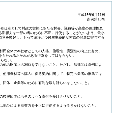
平成15年6月11日
条例第13号
の奉仕者として村政の実施にあたる村長、議員等が高度の倫理性及
る影響力を一部の者のために不正に行使することがないよう、最小
自覚を喚起し、もって清浄かつ民主主義的な村政の発展に寄与する
村民全体の奉仕者としての人格、倫理性、廉潔性の向上に努め、
をもたれるおそれがある行為をしてはならない。
ならない。
の他の財産上の利益を受けないこと。
ただし、法律又は条例によ
、使用機材等の購入に係る契約に関して、特定の業者の推薦又は
、団体、企業等のために有利な取り計らいをしないこと。
。
の後援団体にもそのような寄付を受けさせないこと。
は地位による影響力を不正に行使するよう働きかけないこと。