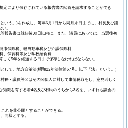
規定により保存されている報告書の閲覧を請求することができ
という。)
を作成し、毎年6月1日から同月末日までに、村長及び議
ない。
等報告書は就任後30日以内に、また、議員にあっては、当選後初
健康保険税、軽自動車税及び介護保険料
料、保育料等及び学校給食費
算して5年を経過する日まで保存しなければならない。
関として、地方自治法
(昭和22年法律第67号。以下「法」という。)
る村長・議員等又はその関係人に対して事情聴取をし、意見若しく
な知識を有する者4名及び村民のうちから3名を、いずれも議会の
、これを非公開とすることができる。
た、同様とする。
。