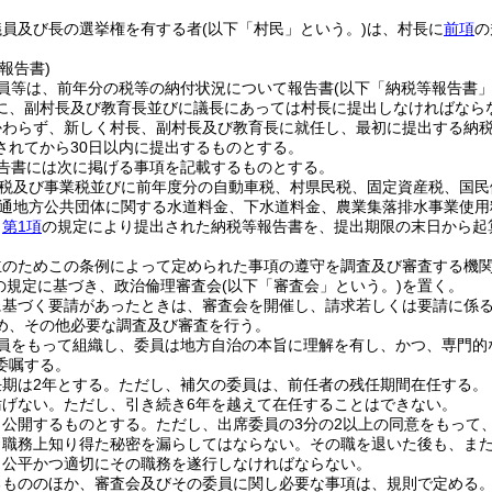
議員及び長の選挙権を有する者
(以下「村民」という。)
は、村長に
前項
の
報告書)
員等は、前年分の税等の納付状況について報告書
(以下「納税等報告書」
に、副村長及び教育長並びに議長にあっては村長に提出しなければなら
かわらず、新しく村長、副村長及び教育長に就任し、最初に提出する納税
されてから30日以内に提出するものとする。
告書には次に掲げる事項を記載するものとする。
税及び事業税並びに前年度分の自動車税、村県民税、固定資産税、国民
通地方公共団体に関する水道料金、下水道料金、農業集落排水事業使用
、
第1項
の規定により提出された納税等報告書を、提出期限の末日から起
立のためこの条例によって定められた事項の遵守を調査及び審査する機
項の規定に基づき、政治倫理審査会
(以下「審査会」という。)
を置く。
に基づく要請があったときは、審査会を開催し、請求若しくは要請に係
め、その他必要な調査及び審査を行う。
員をもって組織し、委員は地方自治の本旨に理解を有し、かつ、専門的
委嘱する。
期は2年とする。
ただし、補欠の委員は、前任者の残任期間在任する。
妨げない。
ただし、引き続き6年を越えて在任することはできない。
、公開するものとする。
ただし、出席委員の3分の2以上の同意をもって
、職務上知り得た秘密を漏らしてはならない。
その職を退いた後も、ま
、公平かつ適切にその職務を遂行しなければならない。
るもののほか、審査会及びその委員に関し必要な事項は、規則で定める