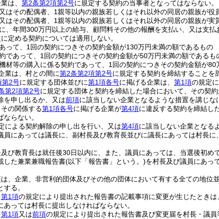
企業は、
第2条第2項第2号
に規定する契約の当事者となってはならない。
又はその配偶者、1親等以内の親族若しくはそれ以外の同居の親族が役
又はその配偶者、1親等以内の親族若しくはそれ以外の同居の親族が実
に、年間300万円以上の給与、顧問料その他の報酬を支払い、又は支払
次に定める契約については適用しない。
あって、1回の契約につきその契約金額が130万円未満の額であるもの
約であって、1回の契約につきその契約金額が50万円未満の額であるも
機材等の購入に係る契約であって、1回の契約につきその契約金額が80
企業は、村との間に
第2条第2項第2号
に規定する契約を締結することを
項第2号
に規定する団体並びに
第1項各号
に掲げる企業は、
第1項
の規定に
条第2項第2号
に規定する団体と契約を締結した場合において、その契約
除を申し出るか、又は
前項
に該当しない企業となるような措置を講じな
、その関係する
第1項各号
に掲げる企業が
第4項
に違反する契約を締結し
ばならない。
定による契約解除の申し出を行い、又は
第4項
に該当しない企業となる
議員にあっては議長に、副村長及び教育長並びに議長にあっては村長に
及び教育長は就任後30日以内に、また、議員にあっては、当選後初め
載した兼業兼職報告書
(以下「報告書」という。)
を村長及び議員にあっ
。
項は、企業、非営利的団体及びその他の団体において有する全ての地位
とする。
、
第1項
の規定により提出された報告書の記載事項に変更が生じたときは
にあっては村長に提出しなければならない。
、
第1項
又は
前項
の規定により提出された報告書及び変更届を村長・議員