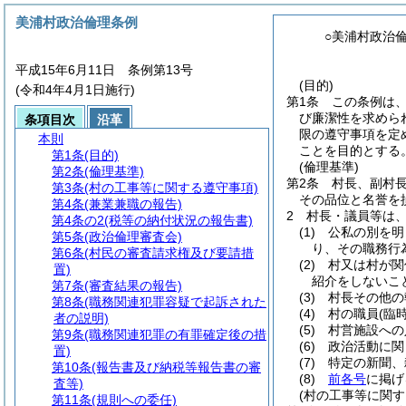
美浦村政治倫理条例
○美浦村政治
平成15年6月11日 条例第13号
(目的)
(令和4年4月1日施行)
第1条
この条例は
び廉潔性を求めら
条項目次
沿革
限の遵守事項を定
本則
ことを目的とする
第1条
(目的)
(倫理基準)
第2条
(倫理基準)
第2条
村長、副村
第3条
(村の工事等に関する遵守事項)
その品位と名誉を
第4条
(兼業兼職の報告)
2
村長・議員等は
第4条の2
(税等の納付状況の報告書)
(1)
公私の別を明
第5条
(政治倫理審査会)
り、その職務行
第6条
(村民の審査請求権及び要請措
(2)
村又は村が関
置)
紹介をしないこ
第7条
(審査結果の報告)
(3)
村長その他の
第8条
(職務関連犯罪容疑で起訴された
(4)
村の職員
(臨
者の説明)
(5)
村営施設への
第9条
(職務関連犯罪の有罪確定後の措
(6)
政治活動に関
置)
(7)
特定の新聞、
第10条
(報告書及び納税等報告書の審
(8)
前各号
に掲げ
査等)
(村の工事等に関す
第11条
(規則への委任)