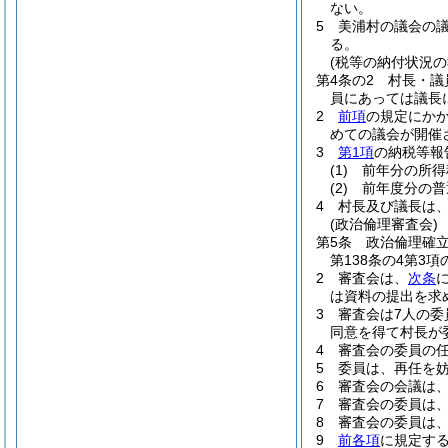
ない。
5
美浦村の議会の
る。
(税等の納付状況の
第4条の2
村長・議
員にあっては議長
2
前項
の規定にか
めての議会が開催
3
第1項
の納税等報
(1)
前年分の所得
(2)
前年度分の普
4
村長及び議長は
(政治倫理審査会)
第5条
政治倫理確
第138条の4第3
2
審査会は、
次条
は資料の提出を求
3
審査会は7人の委
同意を得て村長が
4
審査会の委員の任
5
委員は、再任を
6
審査会の会議は
7
審査会の委員は
8
審査会の委員は
9
前各項
に規定す