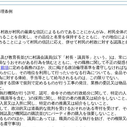
倫理条例
、村政が村民の厳粛な信託によるものであることにかんがみ、村民全体
れることを自覚し、その品位と名誉を保持するとともに、その地位によ
めることによって村民の信託に応え、併せて村民の村政に対する認識と
。
長及び教育長並びに村議会議員
(以下「村長・議員等」という。)
は、常に
損なうおそれがある行為を慎むとともに、その職務に関して不正の疑惑
、
前項
に定める義務のほか、次に掲げる政治倫理基準を遵守しなければ
らかにし、その地位を利用して行ったいかなる行為についても、金品そ
為に対する俸給、手当等として給与されるものは、この限りでない。
係する団体で規則で定めるものが行う工事の発注、業務の委託又は物品
と。
執行機関が行う許可、認可、命令その他の行政処分に関して、特定の人
時職員等を含む。)
の採用に関し、特定の者の推薦又は紹介をしないこと
入居又は入所に関し、特定の者の推薦又は紹介をしないこと。
して、政治的又は道義的な批判を受けるおそれがある寄付を受けず、そ
雑誌及び機関誌の購読並びにパーティ券の購入を強要しないこと。
るもののほか、議員にあっては、職員の公正な執行を妨げ、その権限又
る遵守事項)