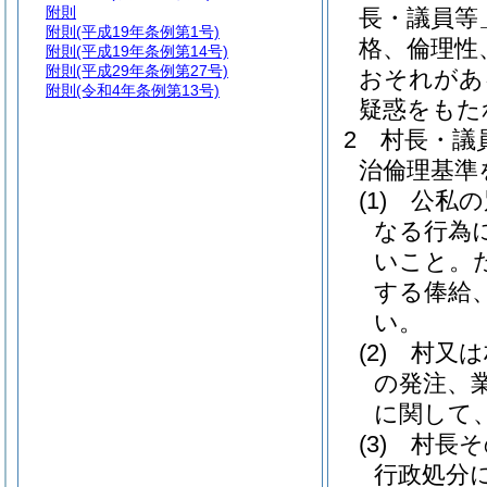
附則
長・議員等
附則
(平成19年条例第1号)
格、倫理性
附則
(平成19年条例第14号)
附則
(平成29年条例第27号)
おそれがあ
附則
(令和4年条例第13号)
疑惑をもた
2
村長・議
治倫理基準
(1)
公私の
なる行為
いこと。
する俸給
い。
(2)
村又は
の発注、
に関して
(3)
村長そ
行政処分