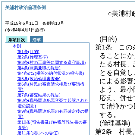
美浦村政治倫理条例
○美浦村
平成15年6月11日 条例第13号
(令和4年4月1日施行)
(目的)
条項目次
沿革
第1条
この
本則
第1条
(目的)
ることにか
第2条
(倫理基準)
第3条
(村の工事等に関する遵守事項)
たる村長、
第4条
(兼業兼職の報告)
とを自覚し
第4条の2
(税等の納付状況の報告書)
第5条
(政治倫理審査会)
による影響
第6条
(村民の審査請求権及び要請措
よう、最小
置)
第7条
(審査結果の報告)
応え、併せ
第8条
(職務関連犯罪容疑で起訴された
て清浄かつ
者の説明)
第9条
(職務関連犯罪の有罪確定後の措
する。
置)
(倫理基準)
第10条
(報告書及び納税等報告書の審
査等)
第2条
村長
第11条
(規則への委任)