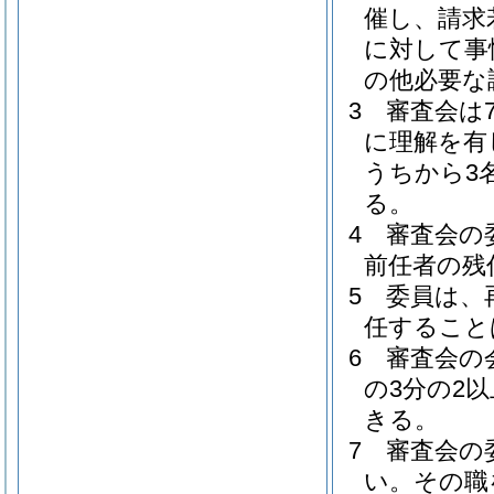
催し、請求
に対して事
の他必要な
3
審査会は
に理解を有
うちから3
る。
4
審査会の
前任者の残
5
委員は、
任すること
6
審査会の
の3分の2
きる。
7
審査会の
い。
その職