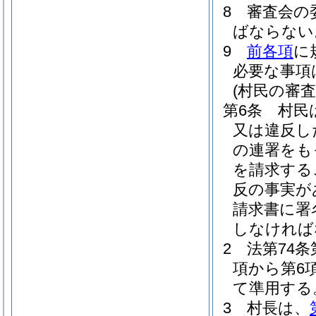
8
審査会の
ばならない
9
前各項
に
必要な事項
(村民の審
第6条
村民
又は違反し
の連署をも
を請求する
反の事実が
請求書に署
しなければ
2
法第74条
項から第6
て準用する
3
村長は、