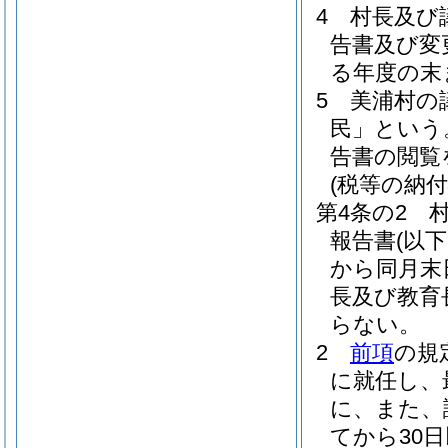
4
村長及び
告書及び変
る年度の末
5
美浦村の
民」という
告書の閲覧
(税等の納
第4条の2
報告書
(以
から同月末
長及び教育
らない。
2
前項
の規
に就任し、
に、また、
てから30