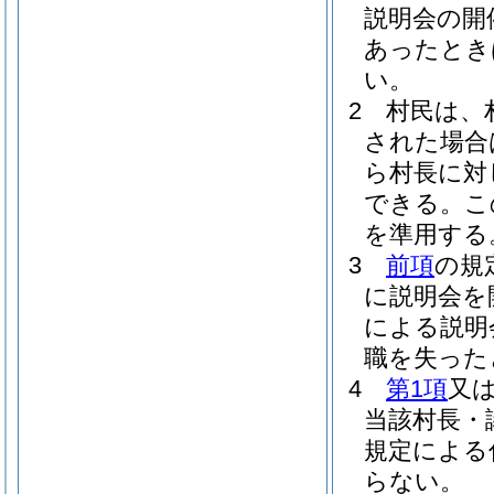
説明会の開
あったとき
い。
2
村民は、
された場合
ら村長に対
できる。
こ
を準用する
3
前項
の規
に説明会を
による説明
職を失った
4
第1項
又
当該村長・
規定による
らない。