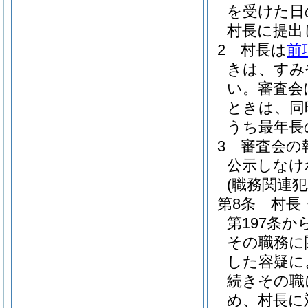
を受けた日
村長に提出
2
村長は
前
きは、すみ
い。
審査会
ときは、同
うち最年長
3
審査会の
公示しなけ
(職務関連
第8条
村長
第197条か
その職務に
した容疑に
続きその職
め、村長に