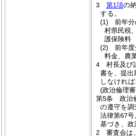
3
第1項
の
する。
(1)
前年分
村県民税
護保険料
(2)
前年度
料金、農
4
村長及び
書を、提出
しなければ
(政治倫理審
第5条
政治
の遵守を調
法律第67
基づき、政
2
審査会は