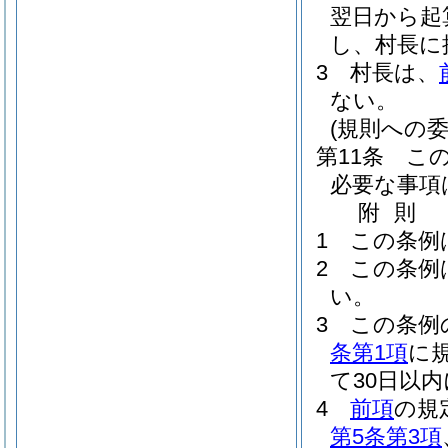
翌日から起
し、村長に
3
村長は、
ない。
(規則への委
第11条
こ
必要な事項
附
則
1
この条例
2
この条例
い。
3
この条例
条第1項
に
て30日以
4
前項
の規
第5条第3項