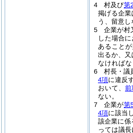
4
村及び
第
掲げる企業
う、留意し
5
企業が村
した場合に
あることが
出るか、又
なければな
6
村長・議
4項
に違反
おいて、
前
ない。
7
企業が
第
4項
に該当
該企業に係
っては議長