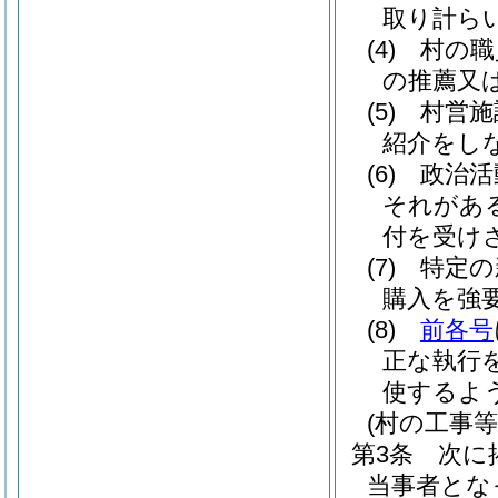
取り計ら
(4)
村の職
の推薦又
(5)
村営施
紹介をし
(6)
政治活
それがあ
付を受け
(7)
特定の
購入を強
(8)
前各号
正な執行
使するよ
(村の工事
第3条
次に
当事者とな