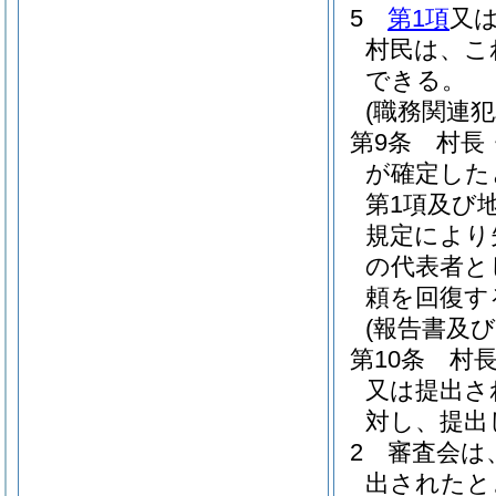
5
第1項
又
村民は、こ
できる。
(職務関連
第9条
村長
が確定した
第1項及び
規定により
の代表者と
頼を回復す
(報告書及
第10条
村
又は提出さ
対し、提出
2
審査会は
出されたと