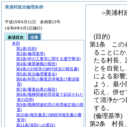
美浦村政治倫理条例
○美浦村
平成15年6月11日 条例第13号
(令和4年4月1日施行)
(目的)
条項目次
沿革
第1条
この
本則
第1条
(目的)
ることにか
第2条
(倫理基準)
第3条
(村の工事等に関する遵守事項)
たる村長、
第4条
(兼業兼職の報告)
とを自覚し
第4条の2
(税等の納付状況の報告書)
第5条
(政治倫理審査会)
による影響
第6条
(村民の審査請求権及び要請措
よう、最小
置)
第7条
(審査結果の報告)
応え、併せ
第8条
(職務関連犯罪容疑で起訴された
て清浄かつ
者の説明)
第9条
(職務関連犯罪の有罪確定後の措
する。
置)
(倫理基準)
第10条
(報告書及び納税等報告書の審
査等)
第2条
村長
第11条
(規則への委任)