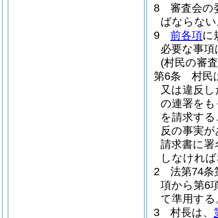
8
審査会の
ばならない
9
前各項
に
必要な事項
(村民の審
第6条
村民
又は違反し
の連署をも
を請求する
反の事実が
請求書に署
しなければ
2
法第74条
項から第6
て準用する
3
村長は、