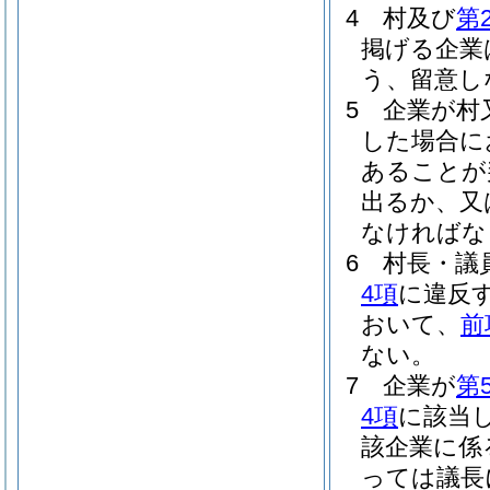
4
村及び
第
掲げる企業
う、留意し
5
企業が村
した場合に
あることが
出るか、又
なければな
6
村長・議
4項
に違反
おいて、
前
ない。
7
企業が
第
4項
に該当
該企業に係
っては議長