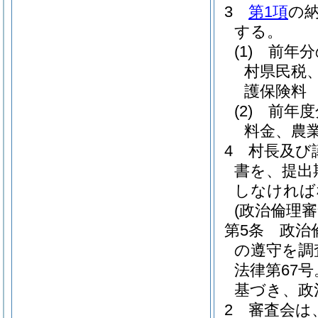
3
第1項
の
する。
(1)
前年分
村県民税
護保険料
(2)
前年度
料金、農
4
村長及び
書を、提出
しなければ
(政治倫理審
第5条
政治
の遵守を調
法律第67
基づき、政
2
審査会は