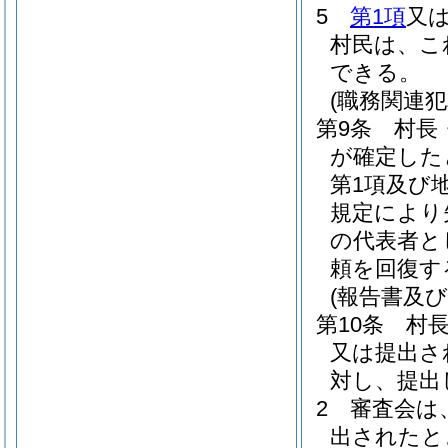
5
第1項
又
村民は、こ
できる。
(職務関連
第9条
村長
が確定した
第1項及び
規定により
の代表者と
頼を回復す
(報告書及
第10条
村
又は提出さ
対し、提出
2
審査会は
出されたと