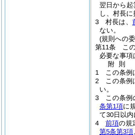
翌日から起
し、村長に
3
村長は、
ない。
(規則への委
第11条
こ
必要な事項
附
則
1
この条例
2
この条例
い。
3
この条例
条第1項
に
て30日以
4
前項
の規
第5条第3項