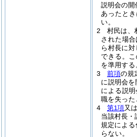
説明会の開
あったとき
い。
2
村民は、
された場合
ら村長に対
できる。
こ
を準用する
3
前項
の規
に説明会を
による説明
職を失った
4
第1項
又
当該村長・
規定による
らない。