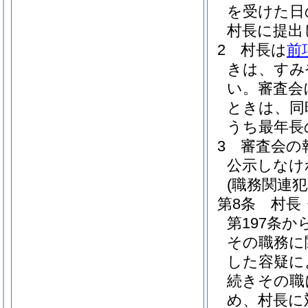
を受けた日
村長に提出
2
村長は
前
きは、すみ
い。
審査会
ときは、同
うち最年長
3
審査会の
公示しなけ
(職務関連
第8条
村長
第197条か
その職務に
した容疑に
続きその職
め、村長に