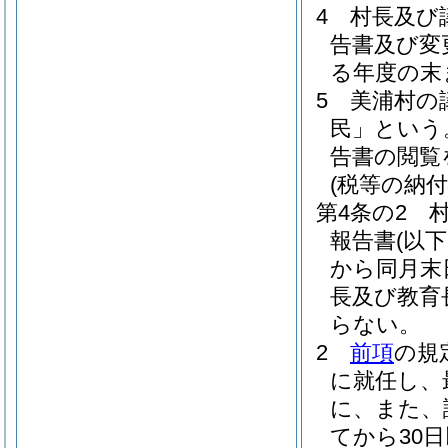
4
村長及び
告書及び変
る年度の末
5
美浦村の
民」という
告書の閲覧
(税等の納
第4条の2
報告書
(以
から同月末
長及び教育
らない。
2
前項
の規
に就任し、
に、また、
てから30