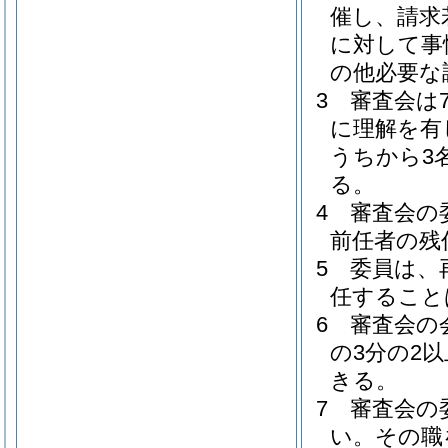
催し、請求
に対して事
の他必要な
3
審査会は
に理解を有
うちから3
る。
4
審査会の
前任者の残
5
委員は、
任すること
6
審査会の
の3分の2
きる。
7
審査会の
い。
その職