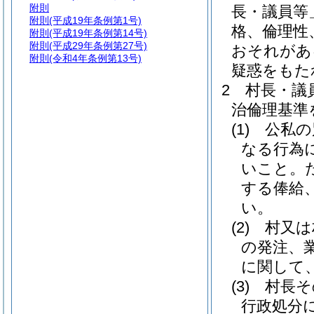
附則
長・議員等
附則
(平成19年条例第1号)
格、倫理性
附則
(平成19年条例第14号)
附則
(平成29年条例第27号)
おそれがあ
附則
(令和4年条例第13号)
疑惑をもた
2
村長・議
治倫理基準
(1)
公私の
なる行為
いこと。
する俸給
い。
(2)
村又は
の発注、
に関して
(3)
村長そ
行政処分