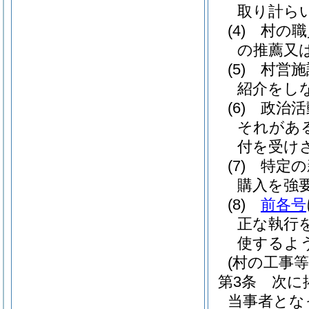
取り計ら
(4)
村の職
の推薦又
(5)
村営施
紹介をし
(6)
政治活
それがあ
付を受け
(7)
特定の
購入を強
(8)
前各号
正な執行
使するよ
(村の工事
第3条
次に
当事者とな