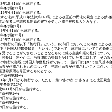
7年10月1日から施行する。
2年
条例第11号)
12年4月1日から施行する。
正する法律
(平成11年法律第149号)
による改正前の民法の規定による禁治
禁治産者は当該後見開始の審判を受けた成年被後見人とみなす。
9年
条例第1号)
9年4月1日から施行する。
4年
条例第12号)
24年7月9日から施行する。
例の施行の日
(以下「施行日」という。)
の前日においてこの条例による改
以下「外国人印鑑登録者」という。)
であって、施行日においてこの条例に
を受けることができないこととなるものに係る当該印鑑の登録について
、村長は、速やかに、当該印鑑の登録を受けていた者に対して、その旨
例の施行の際現に外国人印鑑登録者であって、施行日において住民基本
民票が作成されるものについて、当該住民票が作成されたことに伴い、
鑑登録原票を修正するものとする。
0年
条例第29号)
1年1月1日から施行する。
ただし、第12条の次に1条を加える改正規定
元年
条例第12号)
元年11月5日から施行する。
年
条例第1号)
の日から施行する。
年
条例第2号)
の日から施行する。