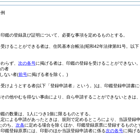
条例
、印鑑の登録及び証明について、必要な事項を定めるものとする。
を受けることができる者は、住民基本台帳法
(昭和42年法律第81号。以
かわらず、
次の各号
に掲げる者は、印鑑の登録を受けることができない
満の者
しない者
(
前号
に掲げる者を除く。)
を受けようとする者
(以下「登録申請者」という。)
は、印鑑登録申請書に
病その他やむを得ない事由により、自ら申請することができないときは
鑑の数量は、1人につき1個に限るものとする。
規定による申請があったときは、規則で定めるところにより、当該登録
たのち、
次条
に定める場合を除くほか、印鑑登録原票に登録するものと
る印鑑登録原票には、印影のほか当該登録申請者に係る
次の各号
に掲げ