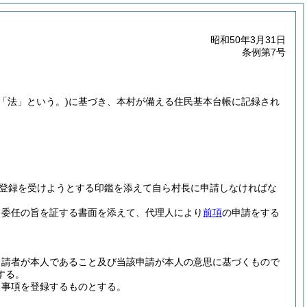
昭和50年3月31日
条例第7号
下「法」という。)
に基づき、本村が備える住民基本台帳に記録され
。
登録を受けようとする印鑑を添えて自ら村長に申請しなければな
、委任の旨を証する書面を添えて、代理人により
前項
の申請をする
申請者が本人であること及び当該申請が本人の意思に基づくもので
する。
る事項を登録するものとする。