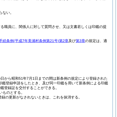
らない。
する職員に、関係人に対して質問させ、又は文書若しくは印鑑の提
手続条例
(平成7年美浦村条例第21号)
第2章
及び
第3章
の規定は、適
日から昭和51年7月1日までの間は新条例の規定により登録された
印鑑登録申請をしたとき、及び同一印鑑を用いて新条例による印鑑
印鑑登録証を交付することができる。
いものとする。
に登録の更新がなされないときは、これを抹消する。