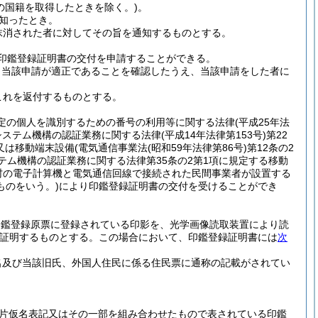
の国籍を取得したときを除く。)
。
知ったとき。
抹消された者に対してその旨を通知するものとする。
印鑑登録証明書の交付を申請することができる。
、当該申請が適正であることを確認したうえ、当該申請をした者に
これを返付するものとする。
特定の個人を識別するための番号の利用等に関する法律
(平成25年法
システム機構の認証業務に関する法律
(平成14年法律第153号)
第22
又は移動端末設備
(電気通信事業法
(昭和59年法律第86号)
第12条の2
テム機構の認証業務に関する法律第35条の2第1項に規定する移動
村の電子計算機と電気通信回線で接続された民間事業者が設置する
ものをいう。)
により印鑑登録証明書の交付を受けることができ
印鑑登録原票に登録されている印影を、光学画像読取装置により読
証明するものとする。
この場合において、印鑑登録証明書には
次
名及び当該旧氏、外国人住民に係る住民票に通称の記載がされてい
片仮名表記又はその一部を組み合わせたもので表されている印鑑