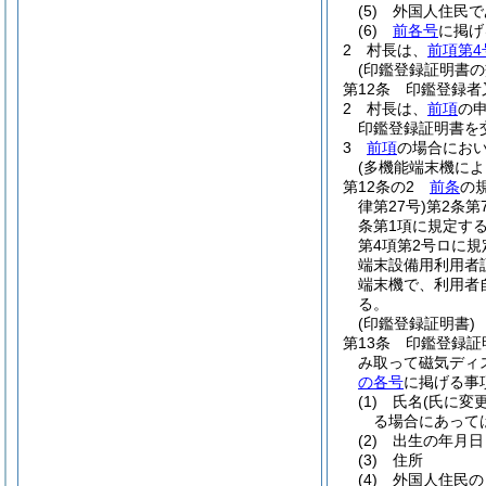
(5)
外国人住民で
(6)
前各号
に掲げ
2
村長は、
前項第4
(印鑑登録証明書の
第12条
印鑑登録者
2
村長は、
前項
の
印鑑登録証明書を
3
前項
の場合にお
(多機能端末機に
第12条の2
前条
の
律第27号)
第2条
条第1項に規定す
第4項第2号ロに
端末設備用利用者
端末機で、利用者
る。
(印鑑登録証明書)
第13条
印鑑登録証
み取って磁気ディ
の各号
に掲げる事
(1)
氏名
(氏に変
る場合にあって
(2)
出生の年月日
(3)
住所
(4)
外国人住民の