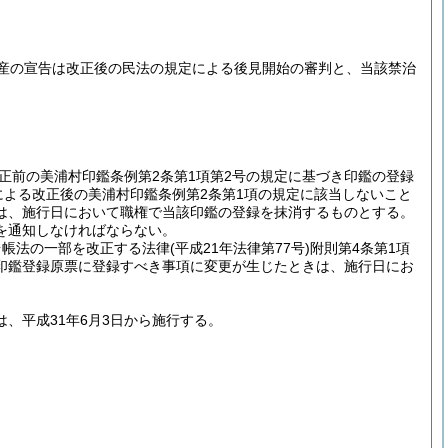
産の宣告は改正後の民法の規定による後見開始の審判と、当該禁治
正前の美浦村印鑑条例第2条第1項第2号の規定に基づき印鑑の登録
よる改正後の美浦村印鑑条例第2条第1項の規定に該当しないこと
は、施行日において職権で当該印鑑の登録を抹消するものとする。
を通知しなければならない。
台帳法の一部を改正する法律
(平成21年法律第77号)
附則第4条第1項
印鑑登録原票に登録すべき事項に変更が生じたときは、施行日にお
は、平成31年6月3日から施行する。