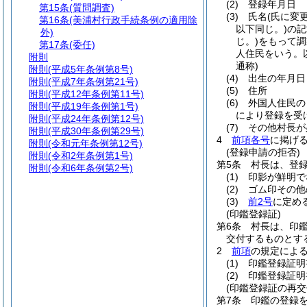
(2)
登録年月日
第15条
(質問調査)
(3)
氏名
(氏に変
第16条
(美浦村行政手続条例の適用除
以下同じ。)
の記
外)
じ。)
をもって調
第17条
(委任)
人住民をいう。
附則
通称)
附則
(平成5年条例第8号)
(4)
出生の年月日
附則
(平成7年条例第21号)
(5)
住所
附則
(平成12年条例第11号)
(6)
外国人住民の
附則
(平成19年条例第1号)
により登録を受
附則
(平成24年条例第12号)
(7)
その他村長が
附則
(平成30年条例第29号)
4
前項各号
に掲げ
附則
(令和元年条例第12号)
(登録申請の拒否)
附則
(令和2年条例第1号)
第5条
村長は、登
附則
(令和6年条例第2号)
(1)
印影が鮮明で
(2)
ゴム印その他
(3)
前2号
に定め
(印鑑登録証)
第6条
村長は、印
交付するものとす
2
前項
の規定によ
(1)
印鑑登録証明
(2)
印鑑登録証明
(印鑑登録証の再交
第7条
印鑑の登録