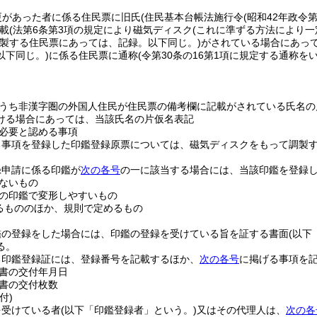
更があった者に係る住民票に旧氏
(住民基本台帳法施行令
(昭和42年政令
載
(法第6条第3項の規定により磁気ディスク
(これに準ずる方法により
製する住民票にあっては、記録。以下同じ。)
がされている場合にあっ
以下同じ。)
に係る住民票に通称
(令第30条の16第1項に規定する通称を
うち非漢字圏の外国人住民が住民票の備考欄に記載がされている氏名の
ける場合にあっては、当該氏名の片仮名表記
必要と認める事項
る事項を登録した印鑑登録原票については、磁気ディスクをもって調製
録申請に係る印鑑が
次の各号
の一に該当する場合には、当該印鑑を登録
ないもの
の印鑑で変形しやすいもの
るもののほか、規則で定めるもの
鑑の登録をした場合には、印鑑の登録を受けている旨を証する書面
(以下
る。
る印鑑登録証には、登録番号を記載するほか、
次の各号
に掲げる事項を
書の交付年月日
書の交付枚数
付)
を受けている者
(以下「印鑑登録者」という。)
又はその代理人は、
次の各