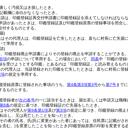
著しく汚損又はき損したとき。
記載欄に余白がなくなったとき。
申請は、印鑑登録証再交付申請書に印鑑登録証を添えてしなければなら
申請があったときは、印鑑登録証及び印鑑登録原票の登録事項を照合し
交付するものとする。
届)
又はその代理人は、印鑑登録証を亡失したときは、直ちに村長に亡失届
いて準用する。
請)
は、印鑑登録廃止申請書によりその登録の廃止を申請することができる
前項
の申請について準用する。
この場合において、
同条
中「印鑑の登録
録を受けようとする印鑑」とあるのは「印鑑登録証」と読み替えるもの
その代理人は、当該登録された印鑑を亡失したときは、直ちに村長に登
2項
の規定を準用する。
鑑登録原票に登録された事項のうち、
第4条第3項第3号
から
第7号
までに
するものとする。
鑑登録者が
次の各号
の一に該当するときは、届出若しくは申請又は職権
第8条
の規定に基づき、印鑑登録証の亡失届をしたとき。
はその代理人が
第9条第1項
及び
第3項
の規定に基づき、印鑑登録の廃止
転出し、又は死亡したことを知ったとき。
その者の氏名、氏
(氏に変更があった者にあっては、住民票に記載がされ
を含む。)
を変更したことを知ったとき
(印鑑登録原票の印影を変更する