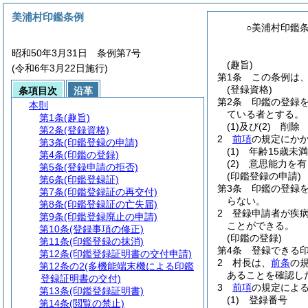
美浦村印鑑条例
○美浦村印鑑
昭和50年3月31日 条例第7号
(趣旨)
(令和6年3月22日施行)
第1条
この条例は
(登録資格)
条項目次
沿革
第2条
印鑑の登録
本則
ている者とする。
第1条
(趣旨)
(1)及び(2)
削除
第2条
(登録資格)
2
前項
の規定にか
第3条
(印鑑登録の申請)
(1)
年齢15歳未
第4条
(印鑑の登録)
(2)
意思能力を有
第5条
(登録申請の拒否)
(印鑑登録の申請)
第6条
(印鑑登録証)
第3条
印鑑の登録
第7条
(印鑑登録証の再交付)
らない。
第8条
(印鑑登録証の亡失届)
2
登録申請者が疾
第9条
(印鑑登録廃止の申請)
ことができる。
第10条
(登録事項の修正)
(印鑑の登録)
第11条
(印鑑登録の抹消)
第4条
登録できる印
第12条
(印鑑登録証明書の交付申請)
2
村長は、
前条
の
第12条の2
(多機能端末機による印鑑
あることを確認し
登録証明書の交付)
3
前項
の規定によ
第13条
(印鑑登録証明書)
(1)
登録番号
第14条
(閲覧の禁止)