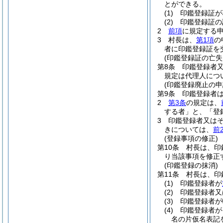
とができる。
(1)
印鑑登録証が
(2)
印鑑登録証の
2
前項
に規定する
3
村長は、
第1項
の
者に印鑑登録証を
(印鑑登録証の亡失
第8条
印鑑登録者
規定は代理人につ
(印鑑登録廃止の申
第9条
印鑑登録者
2
第3条
の規定は、
する者」と、「登
3
印鑑登録者又は
きについては、
前
(登録事項の修正)
第10条
村長は、印
り当該事項を修正
(印鑑登録の抹消)
第11条
村長は、印
(1)
印鑑登録者が
(2)
印鑑登録者又
(3)
印鑑登録者が
(4)
印鑑登録者が
名の片仮名表記