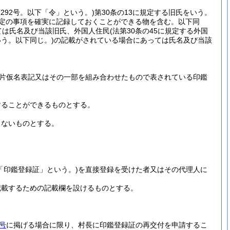
第292号。以下「令」という。)
第30条の13に規定する旧氏をいう。
一定の事項を確実に記録しておくことができる物を含む。以下同
ては氏名及び当該旧氏、外国人住民
(法第30条の45に規定する外国
いう。以下同じ。)
の記載がされている場合にあっては氏名及び当該
片仮名表記又はその一部を組み合わせたもので表されている印鑑
することができるものとする。
しないものとする。
「印鑑登録証」という。)
を直接登録を受けた者又はその代理人に
記載するための記載欄を設けるものとする。
号
に掲げる場合に限り、村長に印鑑登録証の再交付を申請するこ