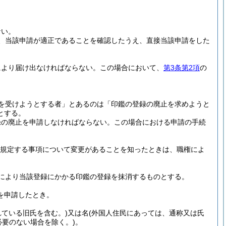
ない。
、当該申請が適正であることを確認したうえ、直接当該申請をした
により届け出なければならない。
この場合において、
第3条第2項
の
。
を受けようとする者」とあるのは「印鑑の登録の廃止を求めようと
とする。
録の廃止を申請しなければならない。
この場合における申請の手続
規定する事項について変更があることを知ったときは、職権によ
により当該登録にかかる印鑑の登録を抹消するものとする。
を申請したとき。
ている旧氏を含む。)
又は名
(外国人住民にあっては、通称又は氏
必要のない場合を除く。)
。