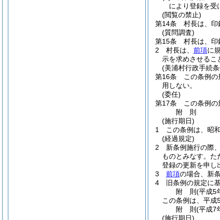
により登録を受
(閲覧の禁止)
第14条
村長は、印
(質問調査)
第15条
村長は、印
2
村長は、
前項
に
示を求めさせるこ
(美浦村行政手続条
第16条
この条例の
用しない。
(委任)
第17条
この条例の
附
則
(施行期日)
1
この条例は、昭和
(経過規定)
2
新条例施行の際、
ものとみなす。
た
登録の更新を申し
3
前項
の場合、新
4
旧条例の規定に基
附
則
(平成5
この条例は、平成
附
則
(平成7
(施行期日)