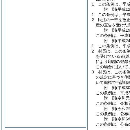
1
この条例は、平成
附
則
(平成1
1
この条例は、平成
2
民法の一部を改
産の宣告を受けた
附
則
(平成1
この条例は、平成1
附
則
(平成2
1
この条例は、平成
2
村長は、この条
を受けている者
(
により印鑑の登録
この場合において
3
村長は、この条
の規定に基づき住
いて職権で当該印
附
則
(平成3
この条例は、平成3
附
則
(令和
この条例は、令和
附
則
(令和2
この条例は、公布
附
則
(令和6
この条例は、公布