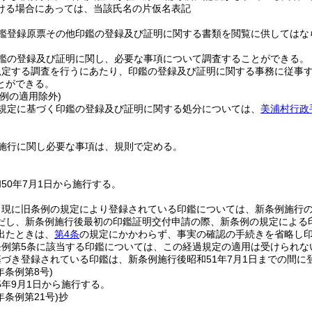
ける場合にあっては、当該氏名の片仮名表記
鑑登録原票その他印鑑の登録及び証明に関する書類を閲覧に供してはな
鑑の登録及び証明に関し、必要な事項について調査することができる。
規定する調査を行うにあたり、印鑑の登録及び証明に関する事務に従事
とができる。
例の適用除外)
規定に基づく印鑑の登録及び証明に関する処分については、
美浦村行政
施行に関し必要な事項は、規則で定める。
50年7月1日から施行する。
現に旧条例の規定により登録されている印鑑については、新条例施行の
だし、新条例施行後最初の印鑑証明交付申請の際、新条例の規定による
出たときは、
第4条
の規定にかかわらず、事実の確認の手続きを省略し
条例第5条に該当する印鑑については、この経過規定の適用は受けられな
づき登録されている印鑑は、新条例施行後昭和51年7月1日までの間
年
条例第8号)
5年9月1日から施行する。
年
条例第21号)
抄