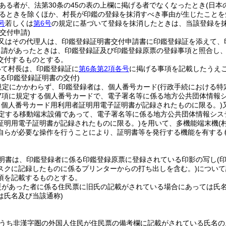
ある者が、法第30条の45の表の上欄に掲げる者でなくなったとき
(日本
るときを除くほか、村長が印鑑の登録を抹消すべき事由が生じたことを
号
若しくは
第6号
の規定に基づいて登録を抹消したときは、当該登録を
交付申請)
又はその代理人は、印鑑登録証明書交付申請書に印鑑登録証を添えて、
申請があったときは、印鑑登録証及び印鑑登録原票の登録事項と照合し
交付するものとする。
いて村長は、印鑑登録証に
第6条第2項各号
に掲げる事項を記載したうえ
よる印鑑登録証明書の交付)
規定にかかわらず、印鑑登録者は、個人番号カード
(行政手続における
第7項に規定する個人番号カードで、電子署名等に係る地方公共団体情報
る個人番号カード用利用者証明用電子証明書が記録されたものに限る。)
規定する移動端末設備であって、電子署名等に係る地方公共団体情報シス
証明用電子証明書が記録されたものに限る。)
を用いて、多機能端末機
(
自らが必要な操作を行うことにより、証明書等を発行する機能を有する
明書は、印鑑登録者に係る印鑑登録原票に登録されている印影の写し
(
スクに記録したものに係るプリンターからの打ち出しを含む。)
について
項を記載するものとする。
更があった者に係る住民票に旧氏の記載がされている場合にあっては氏
は氏名及び当該通称)
うち非漢字圏の外国人住民が住民票の備考欄に記載がされている氏名の