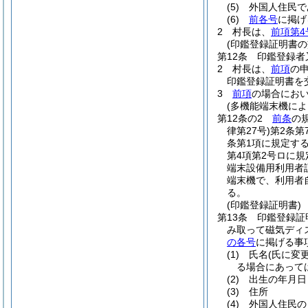
(5)
外国人住民で
(6)
前各号
に掲げ
2
村長は、
前項第4
(印鑑登録証明書の
第12条
印鑑登録者
2
村長は、
前項
の
印鑑登録証明書を
3
前項
の場合にお
(多機能端末機に
第12条の2
前条
の
律第27号)
第2条
条第1項に規定す
第4項第2号ロに
端末設備用利用者
端末機で、利用者
る。
(印鑑登録証明書)
第13条
印鑑登録証
み取って磁気ディ
の各号
に掲げる事
(1)
氏名
(氏に変
る場合にあって
(2)
出生の年月日
(3)
住所
(4)
外国人住民の