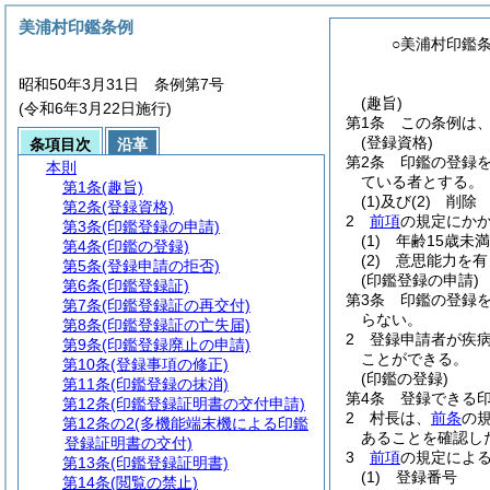
美浦村印鑑条例
○美浦村印鑑
昭和50年3月31日 条例第7号
(趣旨)
(令和6年3月22日施行)
第1条
この条例は
(登録資格)
条項目次
沿革
第2条
印鑑の登録
本則
ている者とする。
第1条
(趣旨)
(1)及び(2)
削除
第2条
(登録資格)
2
前項
の規定にか
第3条
(印鑑登録の申請)
(1)
年齢15歳未
第4条
(印鑑の登録)
(2)
意思能力を有
第5条
(登録申請の拒否)
(印鑑登録の申請)
第6条
(印鑑登録証)
第3条
印鑑の登録
第7条
(印鑑登録証の再交付)
らない。
第8条
(印鑑登録証の亡失届)
2
登録申請者が疾
第9条
(印鑑登録廃止の申請)
ことができる。
第10条
(登録事項の修正)
(印鑑の登録)
第11条
(印鑑登録の抹消)
第4条
登録できる印
第12条
(印鑑登録証明書の交付申請)
2
村長は、
前条
の
第12条の2
(多機能端末機による印鑑
あることを確認し
登録証明書の交付)
3
前項
の規定によ
第13条
(印鑑登録証明書)
(1)
登録番号
第14条
(閲覧の禁止)