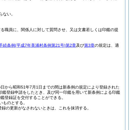
らない。
する職員に、関係人に対して質問させ、又は文書若しくは印鑑の提
手続条例
(平成7年美浦村条例第21号)
第2章
及び
第3章
の規定は、適
日から昭和51年7月1日までの間は新条例の規定により登録された
印鑑登録申請をしたとき、及び同一印鑑を用いて新条例による印鑑
印鑑登録証を交付することができる。
いものとする。
に登録の更新がなされないときは、これを抹消する。