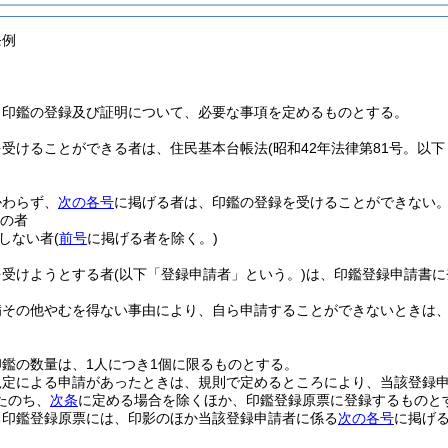
条例
、印鑑の登録及び証明について、必要な事項を定めるものとする。
を受けることができる者は、住民基本台帳法
(昭和42年法律第81号。以
かわらず、
次の各号
に掲げる者は、印鑑の登録を受けることができない
満の者
しない者
(
前号
に掲げる者を除く。)
を受けようとする者
(以下「登録申請者」という。)
は、印鑑登録申請書に
病その他やむを得ない事由により、自ら申請することができないときは
鑑の数量は、1人につき1個に限るものとする。
規定による申請があったときは、規則で定めるところにより、当該登録
たのち、
次条
に定める場合を除くほか、印鑑登録原票に登録するものと
る印鑑登録原票には、印影のほか当該登録申請者に係る
次の各号
に掲げ