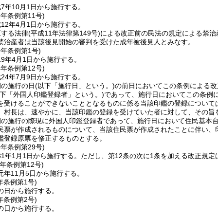
7年10月1日から施行する。
2年
条例第11号)
12年4月1日から施行する。
正する法律
(平成11年法律第149号)
による改正前の民法の規定による禁治
禁治産者は当該後見開始の審判を受けた成年被後見人とみなす。
9年
条例第1号)
9年4月1日から施行する。
4年
条例第12号)
24年7月9日から施行する。
例の施行の日
(以下「施行日」という。)
の前日においてこの条例による改
以下「外国人印鑑登録者」という。)
であって、施行日においてこの条例に
を受けることができないこととなるものに係る当該印鑑の登録について
、村長は、速やかに、当該印鑑の登録を受けていた者に対して、その旨
例の施行の際現に外国人印鑑登録者であって、施行日において住民基本
民票が作成されるものについて、当該住民票が作成されたことに伴い、
鑑登録原票を修正するものとする。
0年
条例第29号)
1年1月1日から施行する。
ただし、第12条の次に1条を加える改正規定
元年
条例第12号)
元年11月5日から施行する。
年
条例第1号)
の日から施行する。
年
条例第2号)
の日から施行する。