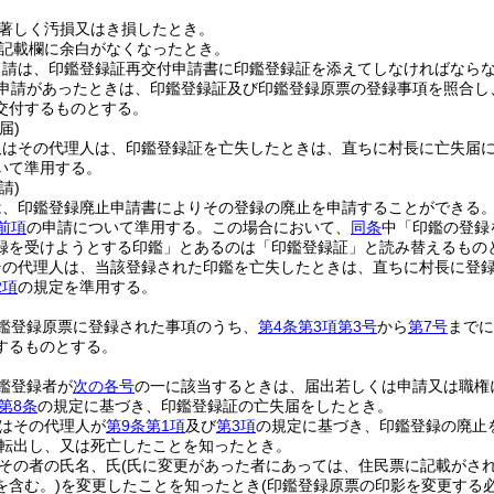
著しく汚損又はき損したとき。
記載欄に余白がなくなったとき。
申請は、印鑑登録証再交付申請書に印鑑登録証を添えてしなければなら
申請があったときは、印鑑登録証及び印鑑登録原票の登録事項を照合し
交付するものとする。
届)
又はその代理人は、印鑑登録証を亡失したときは、直ちに村長に亡失届
いて準用する。
請)
は、印鑑登録廃止申請書によりその登録の廃止を申請することができる
前項
の申請について準用する。
この場合において、
同条
中「印鑑の登録
録を受けようとする印鑑」とあるのは「印鑑登録証」と読み替えるもの
その代理人は、当該登録された印鑑を亡失したときは、直ちに村長に登
2項
の規定を準用する。
鑑登録原票に登録された事項のうち、
第4条第3項第3号
から
第7号
までに
するものとする。
鑑登録者が
次の各号
の一に該当するときは、届出若しくは申請又は職権
第8条
の規定に基づき、印鑑登録証の亡失届をしたとき。
はその代理人が
第9条第1項
及び
第3項
の規定に基づき、印鑑登録の廃止
転出し、又は死亡したことを知ったとき。
その者の氏名、氏
(氏に変更があった者にあっては、住民票に記載がされ
を含む。)
を変更したことを知ったとき
(印鑑登録原票の印影を変更する