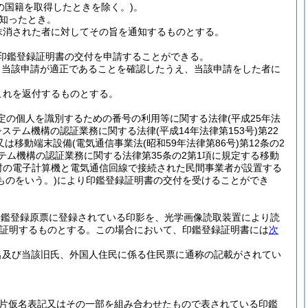
の国籍を取得したときを除く。)
。
知ったとき。
抹消された者に対してその旨を通知するものとする。
印鑑登録証明書の交付を申請することができる。
、当該申請が適正であることを確認したうえ、当該申請をした者に
これを返付するものとする。
特定の個人を識別するための番号の利用等に関する法律
(平成25年法
システム機構の認証業務に関する法律
(平成14年法律第153号)
第22
又は移動端末設備
(電気通信事業法
(昭和59年法律第86号)
第12条の2
テム機構の認証業務に関する法律第35条の2第1項に規定する移動
村の電子計算機と電気通信回線で接続された民間事業者が設置する
ものをいう。)
により印鑑登録証明書の交付を受けることができ
印鑑登録原票に登録されている印影を、光学画像読取装置により読
証明するものとする。
この場合において、印鑑登録証明書には
次
名及び当該旧氏、外国人住民に係る住民票に通称の記載がされてい
片仮名表記又はその一部を組み合わせたもので表されている印鑑