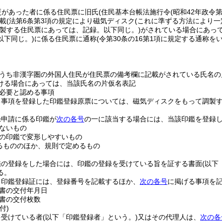
更があった者に係る住民票に旧氏
(住民基本台帳法施行令
(昭和42年政令
載
(法第6条第3項の規定により磁気ディスク
(これに準ずる方法により
製する住民票にあっては、記録。以下同じ。)
がされている場合にあっ
以下同じ。)
に係る住民票に通称
(令第30条の16第1項に規定する通称を
うち非漢字圏の外国人住民が住民票の備考欄に記載がされている氏名の
ける場合にあっては、当該氏名の片仮名表記
必要と認める事項
る事項を登録した印鑑登録原票については、磁気ディスクをもって調製
録申請に係る印鑑が
次の各号
の一に該当する場合には、当該印鑑を登録
ないもの
の印鑑で変形しやすいもの
るもののほか、規則で定めるもの
鑑の登録をした場合には、印鑑の登録を受けている旨を証する書面
(以下
る。
る印鑑登録証には、登録番号を記載するほか、
次の各号
に掲げる事項を
書の交付年月日
書の交付枚数
付)
を受けている者
(以下「印鑑登録者」という。)
又はその代理人は、
次の各