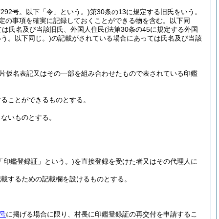
第292号。以下「令」という。)
第30条の13に規定する旧氏をいう。
一定の事項を確実に記録しておくことができる物を含む。以下同
ては氏名及び当該旧氏、外国人住民
(法第30条の45に規定する外国
いう。以下同じ。)
の記載がされている場合にあっては氏名及び当該
片仮名表記又はその一部を組み合わせたもので表されている印鑑
することができるものとする。
しないものとする。
「印鑑登録証」という。)
を直接登録を受けた者又はその代理人に
記載するための記載欄を設けるものとする。
号
に掲げる場合に限り、村長に印鑑登録証の再交付を申請するこ