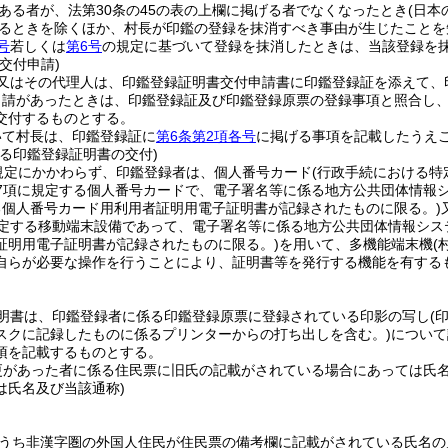
ある者が、法第30条の45の表の上欄に掲げる者でなくなったとき
(日本
るときを除くほか、村長が印鑑の登録を抹消すべき事由が生じたことを
号
若しくは
第6号
の規定に基づいて登録を抹消したときは、当該登録を
交付申請)
又はその代理人は、印鑑登録証明書交付申請書に印鑑登録証を添えて、
申請があったときは、印鑑登録証及び印鑑登録原票の登録事項と照合し
交付するものとする。
いて村長は、印鑑登録証に
第6条第2項各号
に掲げる事項を記載したうえ
よる印鑑登録証明書の交付)
規定にかかわらず、印鑑登録者は、個人番号カード
(行政手続における
第7項に規定する個人番号カードで、電子署名等に係る地方公共団体情報
る個人番号カード用利用者証明用電子証明書が記録されたものに限る。)
規定する移動端末設備であって、電子署名等に係る地方公共団体情報シス
証明用電子証明書が記録されたものに限る。)
を用いて、多機能端末機
(
自らが必要な操作を行うことにより、証明書等を発行する機能を有する
明書は、印鑑登録者に係る印鑑登録原票に登録されている印影の写し
(
スクに記録したものに係るプリンターからの打ち出しを含む。)
について
項を記載するものとする。
更があった者に係る住民票に旧氏の記載がされている場合にあっては氏
は氏名及び当該通称)
うち非漢字圏の外国人住民が住民票の備考欄に記載がされている氏名の