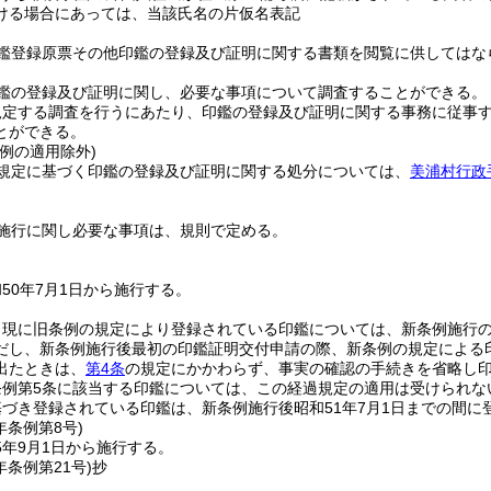
ける場合にあっては、当該氏名の片仮名表記
鑑登録原票その他印鑑の登録及び証明に関する書類を閲覧に供してはな
鑑の登録及び証明に関し、必要な事項について調査することができる。
規定する調査を行うにあたり、印鑑の登録及び証明に関する事務に従事
とができる。
例の適用除外)
規定に基づく印鑑の登録及び証明に関する処分については、
美浦村行政
施行に関し必要な事項は、規則で定める。
50年7月1日から施行する。
現に旧条例の規定により登録されている印鑑については、新条例施行の
だし、新条例施行後最初の印鑑証明交付申請の際、新条例の規定による
出たときは、
第4条
の規定にかかわらず、事実の確認の手続きを省略し
条例第5条に該当する印鑑については、この経過規定の適用は受けられな
づき登録されている印鑑は、新条例施行後昭和51年7月1日までの間
年
条例第8号)
5年9月1日から施行する。
年
条例第21号)
抄