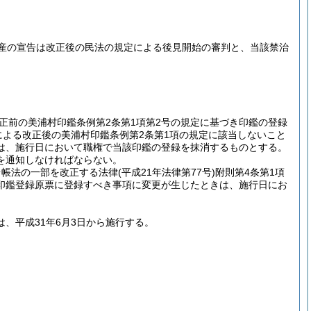
産の宣告は改正後の民法の規定による後見開始の審判と、当該禁治
正前の美浦村印鑑条例第2条第1項第2号の規定に基づき印鑑の登録
よる改正後の美浦村印鑑条例第2条第1項の規定に該当しないこと
は、施行日において職権で当該印鑑の登録を抹消するものとする。
を通知しなければならない。
台帳法の一部を改正する法律
(平成21年法律第77号)
附則第4条第1項
印鑑登録原票に登録すべき事項に変更が生じたときは、施行日にお
は、平成31年6月3日から施行する。