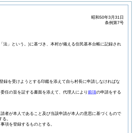
昭和50年3月31日
条例第7号
下「法」という。)
に基づき、本村が備える住民基本台帳に記録され
。
登録を受けようとする印鑑を添えて自ら村長に申請しなければな
、委任の旨を証する書面を添えて、代理人により
前項
の申請をする
申請者が本人であること及び当該申請が本人の意思に基づくもので
する。
る事項を登録するものとする。