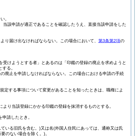
ない。
、当該申請が適正であることを確認したうえ、直接当該申請をした
により届け出なければならない。
この場合において、
第3条第2項
の
。
を受けようとする者」とあるのは「印鑑の登録の廃止を求めようと
とする。
録の廃止を申請しなければならない。
この場合における申請の手続
規定する事項について変更があることを知ったときは、職権によ
により当該登録にかかる印鑑の登録を抹消するものとする。
を申請したとき。
ている旧氏を含む。)
又は名
(外国人住民にあっては、通称又は氏
必要のない場合を除く。)
。