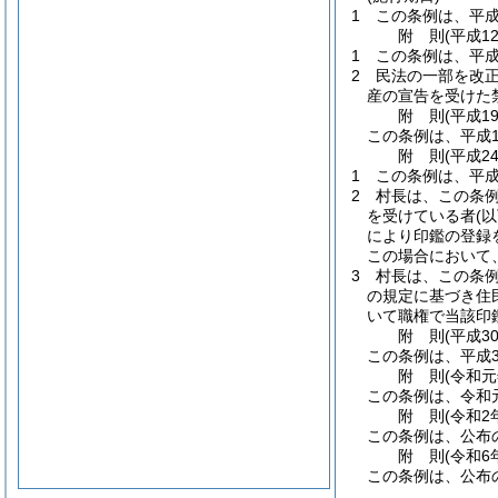
1
この条例は、平成
附
則
(平成1
1
この条例は、平成
2
民法の一部を改
産の宣告を受けた
附
則
(平成1
この条例は、平成1
附
則
(平成2
1
この条例は、平成
2
村長は、この条
を受けている者
(
により印鑑の登録
この場合において
3
村長は、この条
の規定に基づき住
いて職権で当該印
附
則
(平成3
この条例は、平成3
附
則
(令和
この条例は、令和
附
則
(令和2
この条例は、公布
附
則
(令和6
この条例は、公布