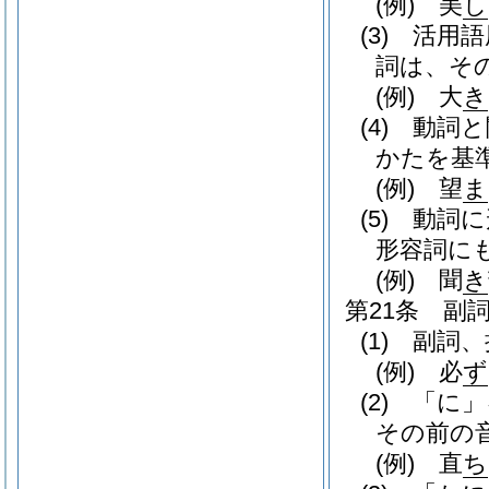
(例)
美
し
(3)
活用語
詞は、そ
(例)
大
き
(4)
動詞と
かたを基
(例)
望
ま
(5)
動詞に
形容詞に
(例)
聞
き
第21条
副
(1)
副詞、
(例)
必
ず
(2)
「に」
その前の
(例)
直
ち