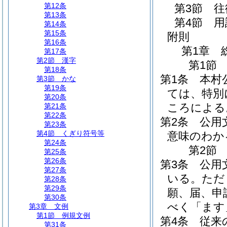
第12条
第3節
往
第13条
第4節
用
第14条
第15条
附則
第16条
第1章
第17条
第2節
漢字
第1節
第18条
第1条
本村
第3節
かな
第19条
ては、特別
第20条
ころによる
第21条
第22条
第2条
公用
第23条
第4節
くぎり符号等
意味のわか
第24条
第2節
第25条
第26条
第3条
公用
第27条
いる。
ただ
第28条
第29条
願、届、申
第30条
べく「ます
第3章
文例
第1節
例規文例
第4条
従来
第31条