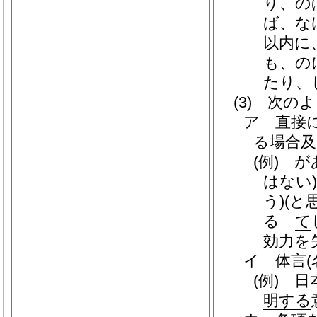
り、の
ば、な
以内に
も、の
たり、
(3)
次のよ
ア
直接
る場合
(例)
が
はない
う)
(
と
る
て
効力を
イ
体言
(
(例)
日本
明する