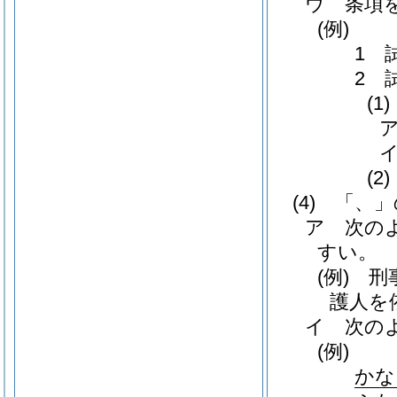
ウ
条項
(例)
1
2 
(1)
(2)
(4)
「、」
ア
次の
すい。
(例)
刑事
護人を
イ
次の
(例)
かな