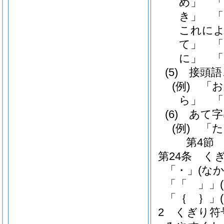
め」 「
き」 「
これによ
て」 「
に」 「
(5)
接頭語
(例)
「お
ら」 「
(6)
あて字
(例)
「た
第4節
第24条
く
「・」
(な
「「 」」
「｛ ｝」
2
くぎり符