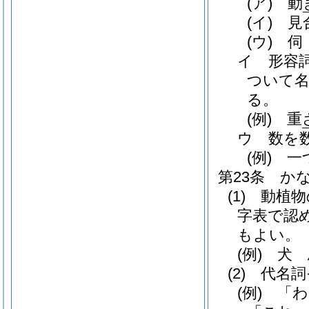
(ア)
動
(イ)
見
(ウ)
伺 
イ
形容
ついて
る。
(例)
重
ウ
数を
(例)
一つ
第23条
か
(1)
動植物
字表で認
もよい。
(例)
犬 
(2)
代名詞
(例)
「わ