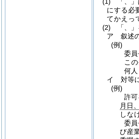
(1)
「、」
にする必
てかえっ
(2)
「、」
ア
叙述
(例)
委員
この
何人
イ
対等
(例)
許可
月日
しな
委員
び産