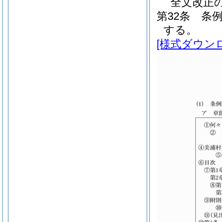
全文改正
第32条
条
する。
[様式ダウン