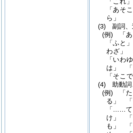
「これ
「あそこ
ら」
(3)
副詞、
(例)
「あ
「ふと」
わざ」
「いわゆ
は」 
「そこ
(4)
助動詞
(例)
「た
る」 
「……て
け」 「
も」 「