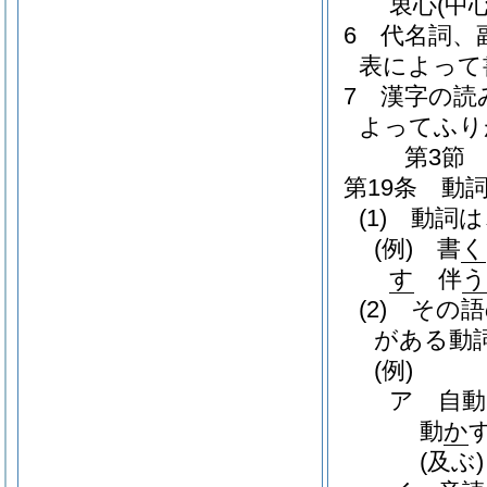
衷心
(中心
6
代名詞、
表によって
7
漢字の読
よってふり
第3節
第19条
動
(1)
動詞は
(例)
書
く
す
伴
う
(2)
その語
がある動
(例)
ア 自動
動
か
(及ぶ)