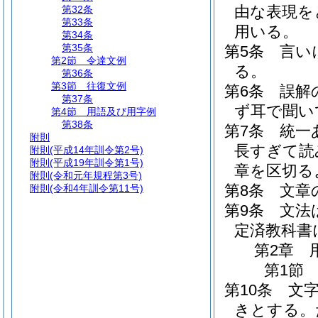
由な表現を
第32条
第33条
用いる。
第34条
第35条
第5条
言い
第2節
令達文例
る。
第36条
第3節
往復文例
第6条
誤解
第37条
ず耳で聞い
第4節
用語及び用字例
第38条
第7条
統一
附則
長すぎて読
附則
(平成14年訓令第2号)
附則
(平成19年訓令第1号)
章を区切る
附則
(令和元年規程第3号)
第8条
文章
附則
(令和4年訓令第11号)
第9条
文法
定済教科書
第2章
第1節
第10条
文
きとする。