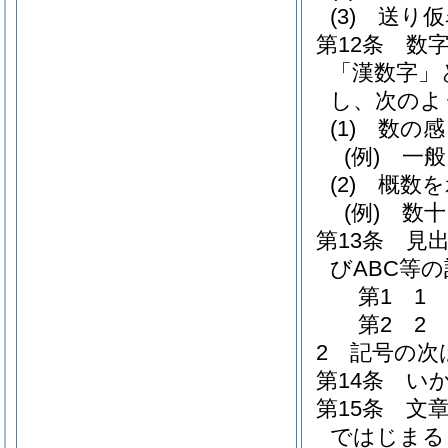
(3)
送り仮
第12条
数
「漢数字」
し、次のよ
(1)
数の感
(例)
一般
(2)
概数を
(例)
数十
第13条
見
びABC等
第1 
第2 
2
記号の次
第14条
い
第15条
文
ではじまる