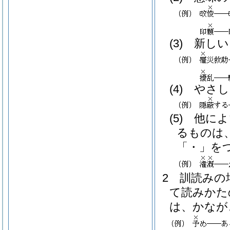
(3)
新しい
(4)
やさし
(5)
他によ
るものは
「・」を
2
訓読みの
て読みかた
は、かなが