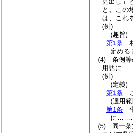
見出し」
と。
この
は、これ
(例)
(趣旨)
第1条
村
定める
(4)
条例等
用語に「
(例)
(定義)
第1条
こ
(適用範
第1条
牛
に……
(5)
同一条