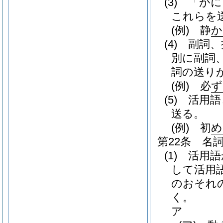
(3)
「かに
これらを
(例)
静
か
(4)
副詞、
別に副詞
詞の送り
(例)
必
ず
(5)
活用語
送る。
(例)
初
め
第22条
名
(1)
活用語
して活用
のおそれ
く。
ア