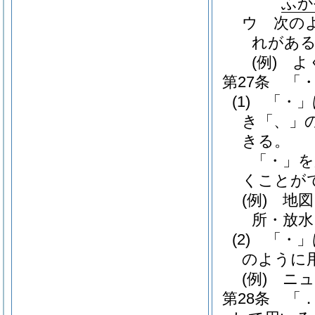
ふか
ウ
次の
れがあ
(例)
よ
第27条
「
(1)
「・」
き「、」
きる。
「・」を
くことが
(例)
地図
所・放水
(2)
「・」
のように
(例)
ニュ
第28条
「