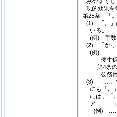
みやすくし
現的効果を
第25条
「
(1)
「。」
いる。
(例)
手数
(2)
「かっ
(例)
優生
第4条
公務
(3)
「……
にも「。
には、「
ア
「。
(例)
……