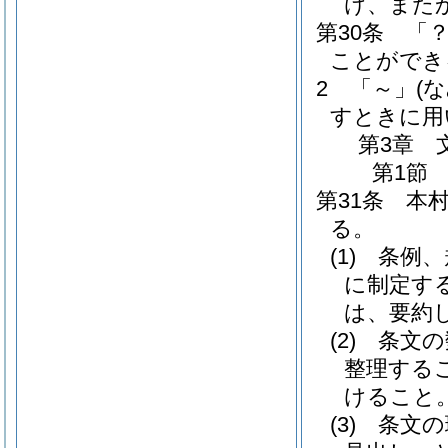
け、また
第30条
「
ことができ
2
「～」
(
すときに用
第3章
第1節
第31条
本
る。
(1)
条例、
に制定す
は、要約
(2)
条文の
整理する
けること
(3)
条文の