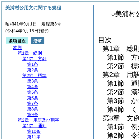
美浦村公用文に関する規程
○美浦村
昭和41年9月1日 規程第3号
(令和4年9月15日施行)
目次
条項目次
沿革
第1章
総
本則
第1章
総則
第1節
方
第1節
方針
第1条
第2節
標
第2条
第2章
用
第2節
標準
第3条
第1節
通
第4条
第2節
漢
第5条
第6条
第3節
か
第7条
第4節
く
第8条
第9条
第3章
文
第2章
用語及び用字
第1節
例
第1節
通則
第10条
第2節
令
第11条