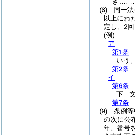
き……
(8)
同一法
以上にわ
定し、2
(例)
ア
第1条
いう。
第2条
イ
第6条
下「
第7条
(9)
条例等
の次に公
年、番号