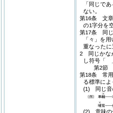
「同じであ
ない。
第16条
文
の1字分を
第17条
同
「々」を用
重なったに
2
同じかな
し符号「ゝ
第2節
第18条
常
る標準によ
(1)
同じ音
(2)
意味の