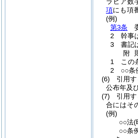
ラビア数
項
にも項
(例)
第3条
委
2 幹事
3 書記
附
1 この
2 ○○条
(6)
引用す
公布年及
(7)
引用す
合にはそ
(例)
○○法
○○条