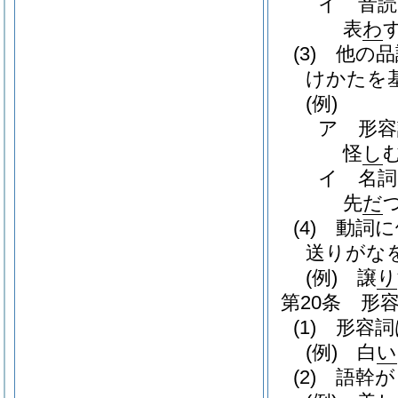
イ 音
表
わ
(3)
他の品
けかたを
(例)
ア 形
怪
し
イ 名
先
だ
(4)
動詞に
送りがな
(例)
譲
り
第20条
形
(1)
形容詞
(例)
白
い
(2)
語幹が