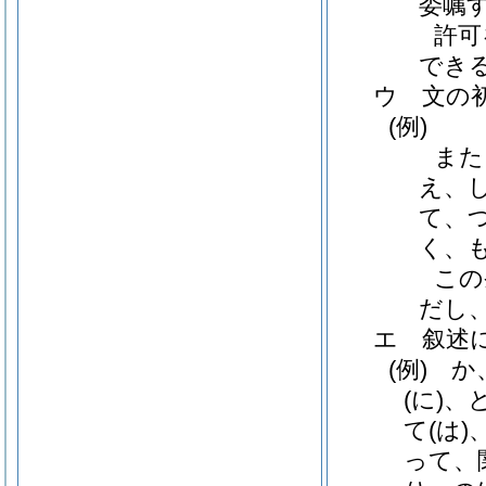
委嘱
許可
でき
ウ
文の
(例)
また
え、
て、
く、
この
だし
エ
叙述
(例)
か、
(に)
、
て
(は)
って、