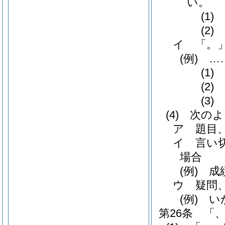
い。
(1)
(2)
イ
「。
(例)
……
(1)
(2)
(3)
(4)
次のよ
ア
題目
イ
言い
場合
(例)
成績
ウ
疑問
(例)
いか
第26条
「