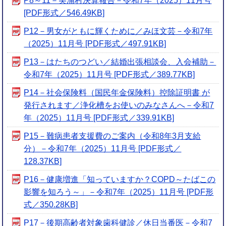
P8～11－美浦村決算報告－令和7年（2025）11月号
[PDF形式／546.49KB]
P12－男女がともに輝くために／みほ文芸－令和7年
（2025）11月号 [PDF形式／497.91KB]
P13－はたちのつどい／結婚出張相談会、入会補助－
令和7年（2025）11月号 [PDF形式／389.77KB]
P14－社会保険料（国民年金保険料）控除証明書 が
発行されます／浄化槽をお使いのみなさんへ－令和7
年（2025）11月号 [PDF形式／339.91KB]
P15－難病患者支援費のご案内（令和8年3月支給
分）－令和7年（2025）11月号 [PDF形式／
128.37KB]
P16－健康増進「知っていますか？COPD～たばこの
影響を知ろう～」－令和7年（2025）11月号 [PDF形
式／350.28KB]
P17－後期高齢者対象歯科健診／休日当番医－令和7