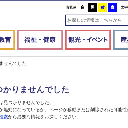
白
黒
黄
青
背景色
文字
子育て・教育
福祉・健康
観光・
ませんでした
つかりませんでした
は見つかりませんでした。
が無効になっているか、ページが移動または削除された可能性
検索
から必要な情報をお探しください。