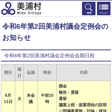
検索
令和6年第2回美浦村議会定例会の
お知らせ
令和6年第2回美浦村議会定例会会期日程
曜
期日
会議
時刻
内容
日
開会
報告・質疑
6月
本会
午前10
火
選挙
11日
議
時
議案上程・提案理由の説明
一部議案質疑・討論・採決