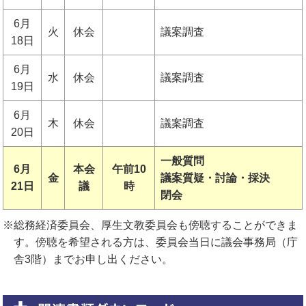
6月
火
休会
議案調査
18日
6月
水
休会
議案調査
19日
6月
木
休会
議案調査
20日
一般質問
6月
本会
午前10
金
議案質疑・討論・採決
21日
議
時
閉会
※
総務経済委員会、厚生文教委員会も傍聴することができま
す。傍聴を希望される方は、委員会当日に議会事務局（庁
舎3階）までお申し出ください。