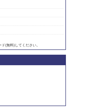
ード(無料)してください。
このページの内容に関