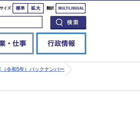
標準
拡大
Multilingual
サイズ
翻訳
イベント
産業・仕事
行政情報
3年（令和5年）バックナンバー