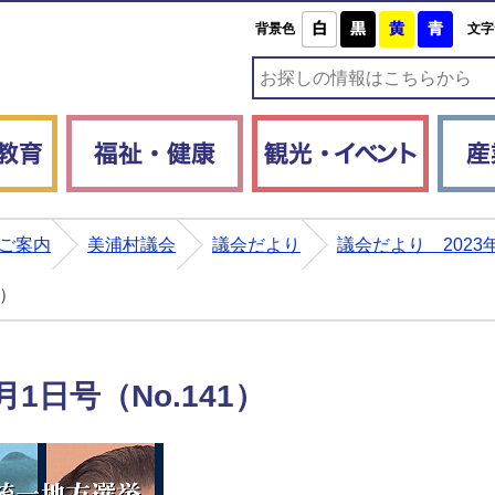
白
黒
黄
青
背景色
文字
子育て・教育
福祉・健康
観光・
ご案内
美浦村議会
議会だより
議会だより 202
1）
1日号（No.141）