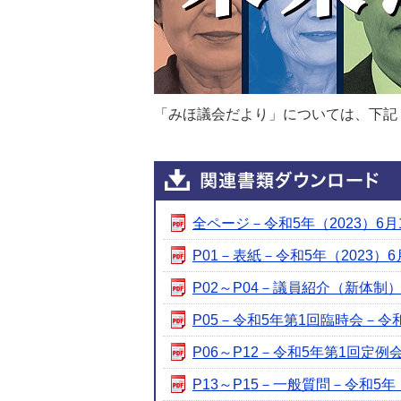
「みほ議会だより」については、下記
全ページ－令和5年（2023）6月1日
P01－表紙－令和5年（2023）6月1
P02～P04－議員紹介（新体制）－令
P05－令和5年第1回臨時会－令和5年
P06～P12－令和5年第1回定例会－
P13～P15－一般質問－令和5年（2