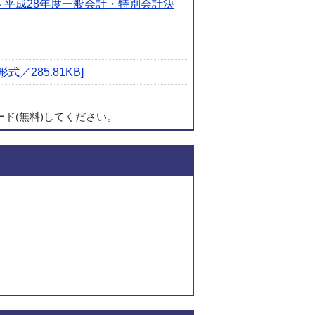
～平成28年度一般会計・特別会計決
／285.81KB]
ード(無料)してください。
このページの内容に関