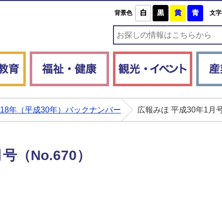
白
黒
黄
青
背景色
文字
子育て・教育
福祉・健康
観光・
018年（平成30年）バックナンバー
広報みほ 平成30年1月号
号（No.670）