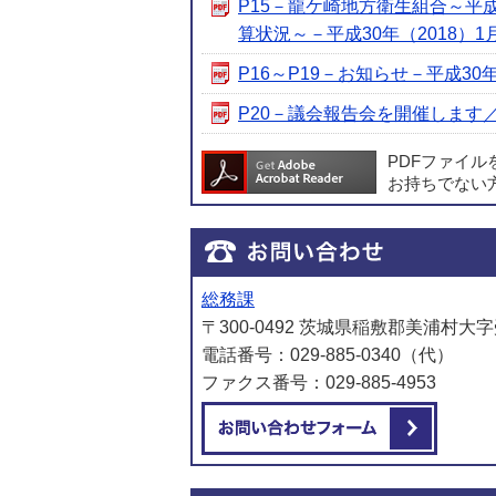
P15－龍ケ崎地方衛生組合～平
算状況～－平成30年（2018）1月号
P16～P19－お知らせ－平成30年（
P20－議会報告会を開催します／マ
PDFファイ
お持ちでない
総務課
〒300-0492 茨城県稲敷郡美浦村大字
電話番号：029-885-0340（代）
ファクス番号：029-885-4953
メール