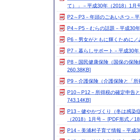
て）」－平成30年（2018）1月号－ 
P2～P3－年頭のごあいさつ－平成3
P4～P5－むらの話題－平成30年（2
P6－男女がともに輝くために／みほ文
P7－暮らしサポート－平成30年（20
P8－国民健康保険（国保の保険給
260.38KB]
P9－介護保険（介護保険と「所得税
P10～P12－所得税の確定申告
743.14KB]
P13－健やかづくり（冬は感染
（2018）1月号－ [PDF形式／189
P14－美浦村子育て情報－平成30年（