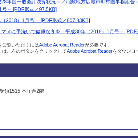
成28年度一般会計決算状況～／稲敷地方広域市町村圏事務組合
－ [PDF形式／97.5KB]
2018）1月号－ [PDF形式／807.83KB]
メに手洗いで健康な冬を－平成30年（2018）1月号－ [PDF形式
ルをご覧いただくには
Adobe Acrobat Reader
が必要です。
方は、左のボタンをクリックして
Adobe Acrobat Reader
をダウンロ
受領1515 本庁舎2階
でお問い合わせをする