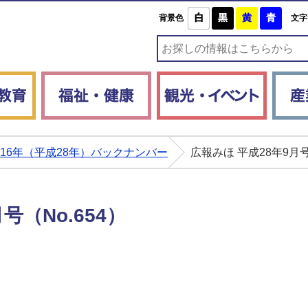
白
黒
黄
青
背景色
文字
子育て・教育
福祉・健康
観光・
016年（平成28年）バックナンバー
広報みほ 平成28年9月号
号（No.654）