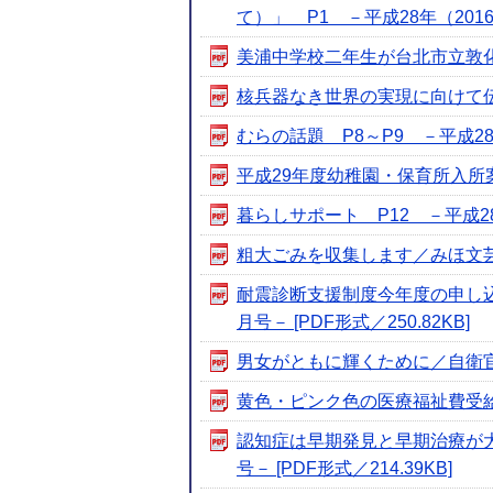
て）」 P1 －平成28年（2016）
美浦中学校二年生が台北市立敦化中学
核兵器なき世界の実現に向けて伝えよ
むらの話題 P8～P9 －平成28年（
平成29年度幼稚園・保育所入所案内 
暮らしサポート P12 －平成28年（
粗大ごみを収集します／みほ文芸 P1
耐震診断支援制度今年度の申し込
月号－ [PDF形式／250.82KB]
男女がともに輝くために／自衛官等募
黄色・ピンク色の医療福祉費受給者証
認知症は早期発見と早期治療が大
号－ [PDF形式／214.39KB]