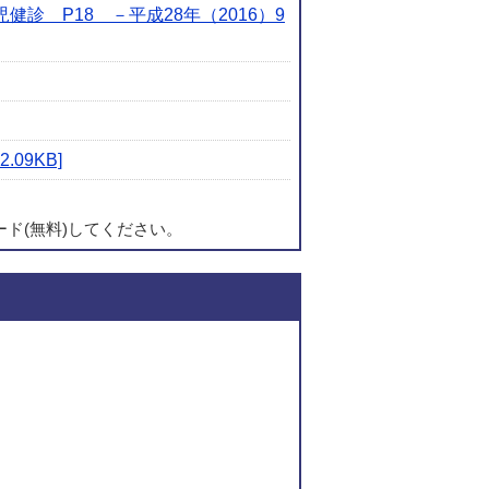
 P18 －平成28年（2016）9
09KB]
ード(無料)してください。
このページの内容に関