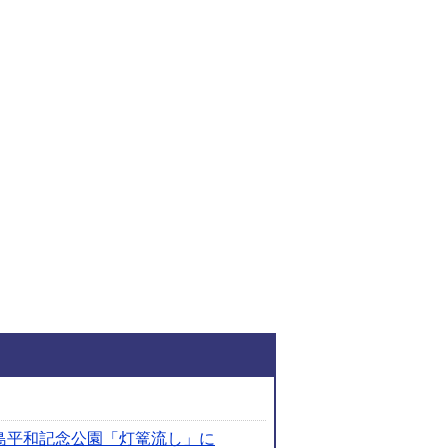
関連ファイルダウンロ
島平和記念公園「灯篭流し」に