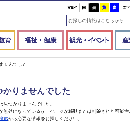
白
黒
黄
青
背景色
文字
子育て・教育
福祉・健康
観光・
ませんでした
つかりませんでした
は見つかりませんでした。
が無効になっているか、ページが移動または削除された可能性
検索
から必要な情報をお探しください。