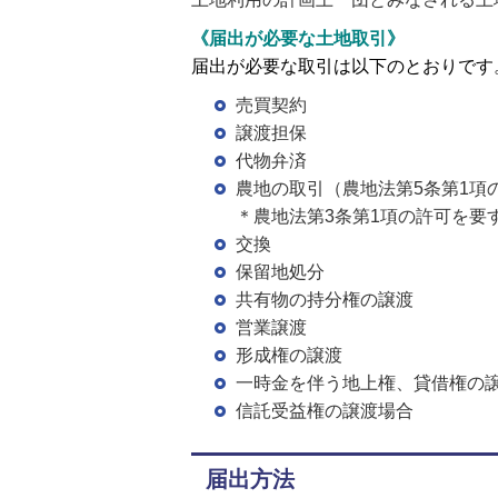
《届出が必要な土地取引》
届出が必要な取引は以下のとおりです
売買契約
譲渡担保
代物弁済
農地の取引（農地法第5条第1項
＊農地法第3条第1項の許可を要
交換
保留地処分
共有物の持分権の譲渡
営業譲渡
形成権の譲渡
一時金を伴う地上権、貸借権の
信託受益権の譲渡場合
届出方法