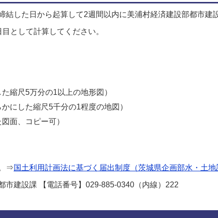
締結した日から起算して2週間以内に美浦村経済建設部都市建
日目として計算してください。
た縮尺5万分の1以上の地形図）
かにした縮尺5千分の1程度の地図）
た図面、コピー可）
。⇒
国土利用計画法に基づく届出制度（茨城県企画部水・土地
建設課 【電話番号】029-885-0340（内線）222