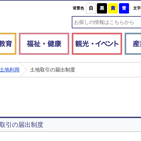
白
黒
黄
青
背景色
文字
子育て・教育
福祉・健康
観光・
土地利用
土地取引の届出制度
取引の届出制度