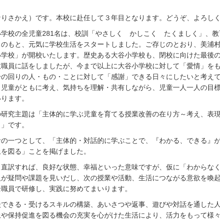
りさかえ）です。本校に赴任して３年目となります。どうぞ、よろしく
学校の全児童281名は、校訓「やさしく かしこく たくましく」、教
」のもと、元気に学校生活をスタートしました。ご存じのとおり、美浦
小学校」が開校いたします。歴史ある大谷小学校も、閉校に向けた最後
教職員に話をしましたが、今まで以上に大谷小学校に対して「愛情」を
身の回りの人・もの・ことに対して「感謝」できる日々にしたいと考え
と児童がともに考え、気持ちを理解・共有しながら、児童一人一人の目
いります。
研究主題は「主体的に学ぶ児童を育てる授業改善の在り方～考え、表現
～」です。
の一つとして、「主体的・対話的に学ぶことで、『わかる、できる』が
上を図る」ことを掲げました。
直訳すれば、良好な状態、幸福といった意味ですが、仮に「わからなく
人が疑問や課題を見いだし、次の授業や活動、生活につながる意欲を喚
全職員で研修し、実践に努めてまいります。
できる・受けるスキルの構築、あいさつや返事、遊びや対話を通した人
上や保持促進を図る機会の充実を心がけた生活により、活力をもって様