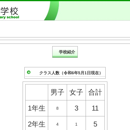
美浦村立 安中小学校
学校紹介
クラス人数（令和6年5月1日現在）
男子
女子
合計
1年生
3
11
8
2年生
5
4
1