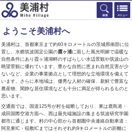
検索
ようこそ美浦村へ
美浦村は、首都東京まで約60キロメートルの茨城県南部に位
置し、水郷筑波国定公園の
霞ヶ浦
に面した風光明媚で温暖な
自然条件にあり霞ヶ浦湖畔のすばらしい水辺景観や筑波山の
眺望景観に優れています。豊かな自然に恵まれ自然災害が少
ないなど、企業の事業拠点として理想的な立地環境を備えて
います。さらに本地域は、優秀な人材の確保、新鮮で豊富な
農産物、閑静な居住環境なども十分に満足が得られるものと
思います。
交通面では、国道125号が村を縦断しており、東は鹿島港・
成田国際空港方面へ、西は最先端施設の集まる筑波研究学園
都市に通じます。村の中心部から首都圏中央連絡自動車道：
阿見東IC・稲敷ICまではそれぞれ約9キロメートルの距離に