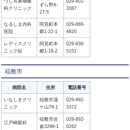
つじ耳鼻咽喉
029-801-
ずら野4-
科クリニック
3387
27-5
なるしま内科
阿見町本
029-869-
医院
郷1-22-1
4820
レディスクリ
阿見町本
029-830-
ニック結
郷1-16-2
5151
稲敷市
病院名
住所
電話番号
いなしきクリ
稲敷市蒲
029-892-
ニック
ケ山79-1
3372
稲敷市佐
029-892-
江戸崎眼科
倉3298-1
0262