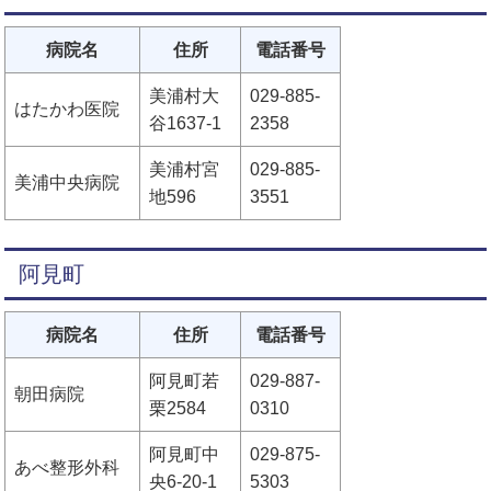
病院名
住所
電話番号
美浦村大
029-885-
はたかわ医院
谷1637-1
2358
美浦村宮
029-885-
美浦中央病院
地596
3551
阿見町
病院名
住所
電話番号
阿見町若
029-887-
朝田病院
栗2584
0310
阿見町中
029-875-
あべ整形外科
央6-20-1
5303