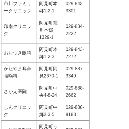
市川ファミリ
阿見町本
029-843-
ークリニック
郷1-2-1
3301
阿見町荒
印南クリニッ
029-834-
川本郷
ク
2222
1329-1
阿見町本
029-843-
おおつき眼科
郷1-2-3
7272
かたやま耳鼻
阿見町阿
029-887-
咽喉科
見2670-1
3349
阿見町中
029-888-
さかえ医院
央4-8-24
2662
しんクリニッ
阿見町中
029-888-
ク
郷2-3-5
8188
阿見町う