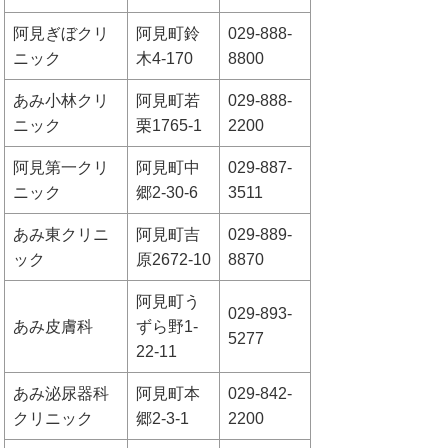
阿見ぎぼクリ
阿見町鈴
029-888-
ニック
木4-170
8800
あみ小林クリ
阿見町若
029-888-
ニック
栗1765-1
2200
阿見第一クリ
阿見町中
029-887-
ニック
郷2-30-6
3511
あみ東クリニ
阿見町吉
029-889-
ック
原2672-10
8870
阿見町う
029-893-
あみ皮膚科
ずら野1-
5277
22-11
あみ泌尿器科
阿見町本
029-842-
クリニック
郷2-3-1
2200