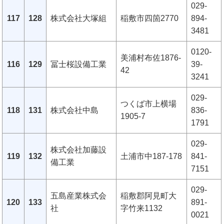
029-
117
128
株式会社大塚組
稲敷市四箇2770
894-
3481
0120-
美浦村布佐1876-
116
129
冨士桜設備工業
39-
42
3241
029-
つくば市上横場
118
131
株式会社中島
836-
1905-7
1791
029-
株式会社加藤設
119
132
土浦市中187-178
841-
備工業
7151
029-
五島産業株式会
稲敷郡阿見町大
120
133
891-
社
字竹来1132
0021