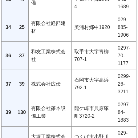
備
4
1689
029-
有限会社軽部建
34
25
美浦村郷中1920
885-
材
1906
0297-
和友工業株式会
取手市大字青柳
36
37
70-
社
707-1
1177
0299-
石岡市大字高浜
37
39
株式会社広伝
26-
792-1
3211
0297-
有限会社篠本設
龍ケ崎市貝原塚
39
130
84-
備工業
町3720-2
1883
029-
大塚工業株式会
つくば市小野川