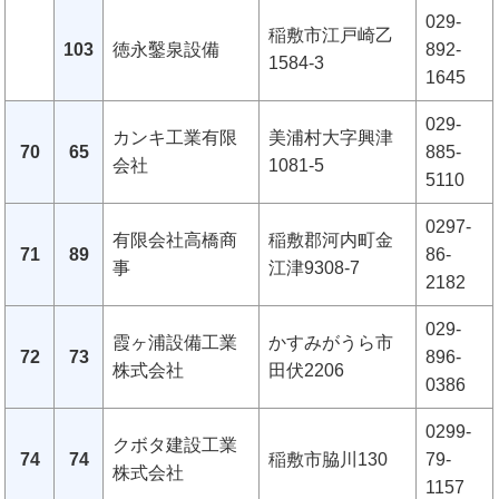
029-
稲敷市江戸崎乙
103
徳永鑿泉設備
892-
1584-3
1645
029-
カンキ工業有限
美浦村大字興津
70
65
885-
会社
1081-5
5110
0297-
有限会社高橋商
稲敷郡河内町金
71
89
86-
事
江津9308-7
2182
029-
霞ヶ浦設備工業
かすみがうら市
72
73
896-
株式会社
田伏2206
0386
0299-
クボタ建設工業
74
74
稲敷市脇川130
79-
株式会社
1157