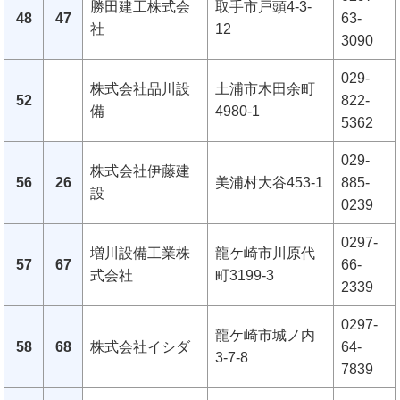
勝田建工株式会
取手市戸頭4-3-
48
47
63-
社
12
3090
029-
株式会社品川設
土浦市木田余町
52
822-
備
4980-1
5362
029-
株式会社伊藤建
56
26
美浦村大谷453-1
885-
設
0239
0297-
増川設備工業株
龍ケ崎市川原代
57
67
66-
式会社
町3199-3
2339
0297-
龍ケ崎市城ノ内
58
68
株式会社イシダ
64-
3-7-8
7839