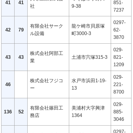
41
41
851-
社
9-38
7237
0297-
有限会社サーク
龍ケ崎市貝原塚
42
79
62-
ル設備
町3000-3
3870
029-
株式会社阿部工
43
43
土浦市宍塚315-3
821-
業
1209
029-
株式会社フジコ
水戸市浜田1-19-
46
221-
ー
13
8700
029-
有限会社篠田工
美浦村大字興津
136
52
885-
務店
1364
3046
0297-