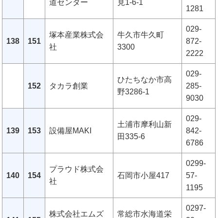
道センター
見1-6-1
1281
029-
塚本産業株式会
牛久市牛久町
138
151
872-
社
3300
2222
029-
ひたちなか市高
152
タカラ創業
285-
野3286-1
9030
029-
土浦市摩利山新
139
153
設備屋MAKI
842-
田335-6
6786
0299-
プラウド株式会
140
154
石岡市小屋417
57-
社
1195
0297-
株式会社エムズ
常総市水海道栄