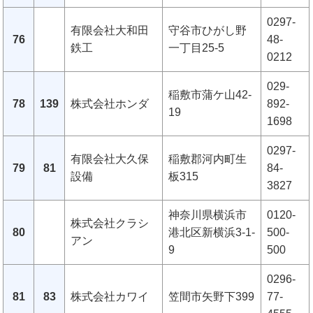
0297-
有限会社大和田
守谷市ひがし野
76
48-
鉄工
一丁目25-5
0212
029-
稲敷市蒲ケ山42-
78
139
株式会社ホンダ
892-
19
1698
0297-
有限会社大久保
稲敷郡河内町生
79
81
84-
設備
板315
3827
神奈川県横浜市
0120-
株式会社クラシ
80
港北区新横浜3-1-
500-
アン
9
500
0296-
81
83
株式会社カワイ
笠間市矢野下399
77-