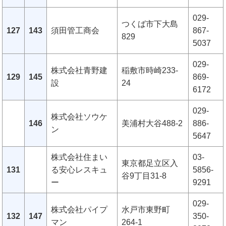
029-
つくば市下大島
127
143
須田管工商会
867-
829
5037
029-
株式会社青野建
稲敷市時崎233-
129
145
869-
設
24
6172
029-
株式会社ソウケ
146
美浦村大谷488-2
886-
ン
5647
株式会社住まい
03-
東京都足立区入
131
る安心レスキュ
5856-
谷9丁目31-8
ー
9291
029-
株式会社パイプ
水戸市東野町
132
147
350-
マン
264-1