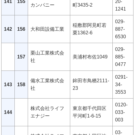
141
155
20-
カンパニー
町3435-2
1241
029-
稲敷郡阿見町若
142
156
大和田設備工業
887-
栗1362-6
6530
029-
栗山工業株式会
157
美浦村布佐1049
885-
社
0477
0291-
備水工業株式会
鉾田市鳥栖2111-
143
158
34-
社
23
3553
0120-
株式会社ライフ
東京都千代田区
144
033-
エナジー
平河町1-6-15
003
03-