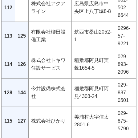
株式会社アクア
広島県広島市中
112
502-
ライン
央区上八丁堀8-8
6644
0296-
有限会社柳田設
筑西市桑山2052-
113
125
57-
備工業
1
9221
029-
株式会社トキワ
稲敷郡阿見町実
114
126
893-
住設サービス
穀1654-5
2096
029-
今井設備株式会
稲敷郡阿見町阿
128
144
887-
社
見4303-24
0501
029-
美浦村大字信太
115
127
株式会社ひかり
875-
2801-6
5790