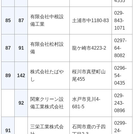
4555
029-
有限会社中根設
85
87
土浦市中1180-83
843-
備工業
1071
0297-
有限会社松村設
87
91
龍ケ崎市4223-2
64-
備
8082
0296-
株式会社たばや
桜川市真壁町山
89
142
54-
し
尾455
0435
029-
関東クリーン設
水戸市見川4-
92
243-
備工業株式会社
681-5
0896
0299-
三栄工業株式会
石岡市鹿の子四
91
24-