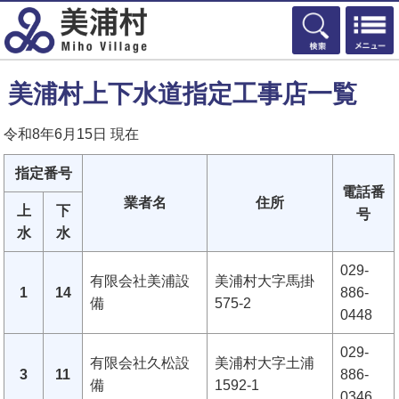
検索
美浦村上下水道指定工事店一覧
令和8年6月15日 現在
指定番号
電話番
業者名
住所
上
下
号
水
水
029-
有限会社美浦設
美浦村大字馬掛
1
14
886-
備
575-2
0448
029-
有限会社久松設
美浦村大字土浦
3
11
886-
備
1592-1
0346