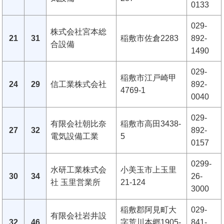
0133
029-
株式会社宮本総
21
31
稲敷市佐倉2283
892-
合設備
1490
029-
稲敷市江戸崎甲
24
29
信工業株式会社
892-
4769-1
0040
029-
有限会社朝比奈
稲敷市高田3438-
27
32
892-
電気設備工業
5
0157
0299-
水研工業株式会
小美玉市上玉里
30
34
26-
社 玉里営業所
21-124
3000
稲敷郡阿見町大
029-
有限会社岩井設
32
46
字荒川本郷1905-
841-