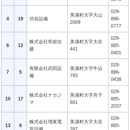
029-
美浦村大字大山
4
19
渋谷設備
886-
2009
0777
029-
株式会社常総住
美浦村大字大谷
6
12
885-
建
441
0401
029-
有限会社武田設
美浦村大字牛込
7
5
886-
備
793
0438
029-
株式会社ナカジ
美浦村大字舟子
10
17
885-
マ
601
2037
029-
株式会社増尾電
美浦村大字大谷
13
6
885-
気設備
287