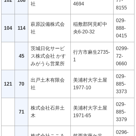
102
108
77-
社
4694
8155
029-
萩原設備株式会
稲敷郡阿見町中
104
114
888-
社
央6-20-32
0415
茨城日化サービ
0299-
行方市麻生2735-
45
ス株式会社 かす
72-
1
みがうら営業所
0660
029-
出戸土木有限会
美浦村大字土屋
121
70
885-
社
1977-10
3373
029-
株式会社石井土
美浦村大字土屋
71
885-
木
1971-65
3379
0296-
株式会社こころ
筑西市藤ケ谷