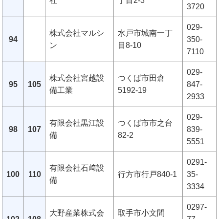
社
丁目2-3
3720
029-
株式会社マルシ
水戸市城南一丁
94
350-
ン
目8-10
7110
029-
株式会社宮越設
つくば市田倉
95
105
847-
備工業
5192-19
2933
029-
有限会社黒江設
つくば市市之台
98
107
839-
備
82-2
5551
0291-
有限会社石﨑設
100
110
行方市行戸840-1
35-
備
3334
0297-
大野産業株式会
取手市小文間