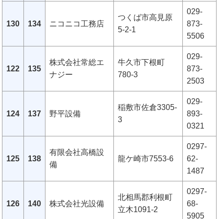
029-
つくば市高見原
130
134
ニコニコ工務店
873-
5-2-1
5506
029-
株式会社常総エ
牛久市下根町
122
135
873-
ナジー
780-3
2503
029-
稲敷市佐倉3305-
124
137
野平設備
893-
3
0321
0297-
有限会社高橋設
125
138
龍ケ崎市7553-6
62-
備
1487
0297-
北相馬郡利根町
126
140
株式会社光設備
68-
立木1091-2
5905