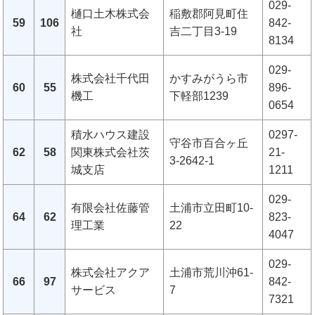
029-
樋口土木株式会
稲敷郡阿見町住
59
106
842-
社
吉二丁目3-19
8134
029-
株式会社千代田
かすみがうら市
60
55
896-
機工
下軽部1239
0654
積水ハウス建設
0297-
守谷市百合ヶ丘
62
58
関東株式会社茨
21-
3-2642-1
城支店
1211
029-
有限会社佐藤管
土浦市立田町10-
64
62
823-
理工業
22
4047
029-
株式会社アクア
土浦市荒川沖61-
66
97
842-
サービス
7
7321