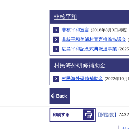
非核平和
非核平和宣言
(2018年8月9日掲載)
非核平和美浦村宣言推進協議会
広島平和記念式典派遣事業
(20
村民海外研修補助金
村民海外研修補助金
(2022年10
前のページへ戻る
印刷する
【閲覧数】
7432
サ