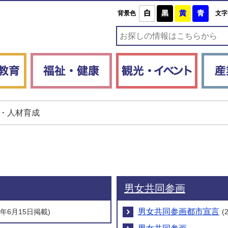
白
黒
黄
青
背景色
文字
子育て・教育
福祉・健康
観光・
・人材育成
男女共同参画
男女共同参画都市宣言
26年6月15日掲載)
(