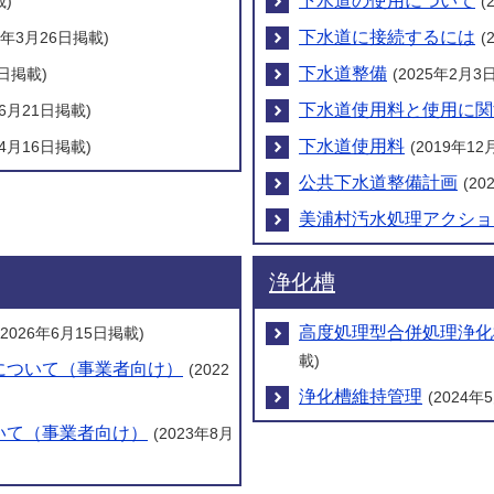
下水道の使用について
載)
(
下水道に接続するには
26年3月26日掲載)
(
下水道整備
6日掲載)
(2025年2月3
下水道使用料と使用に関
年6月21日掲載)
下水道使用料
年4月16日掲載)
(2019年1
公共下水道整備計画
(2
美浦村汚水処理アクショ
浄化槽
高度処理型合併処理浄化
(2026年6月15日掲載)
載)
について（事業者向け）
(2022
浄化槽維持管理
(2024年
いて（事業者向け）
(2023年8月