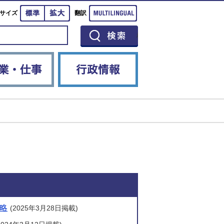
標準
拡大
Multilingual
サイズ
翻訳
イベント
産業・仕事
行政情報
略
(2025年3月28日掲載)