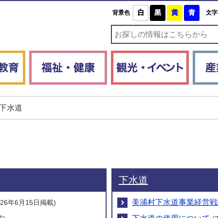
白
黒
黄
青
背景色
文字
子育て・教育
福祉・健康
観光・
下水道
下水道
美浦村下水道事業経営戦
026年6月15日掲載)