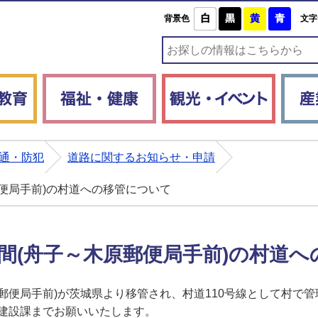
白
黒
黄
青
背景色
文字
子育て・教育
福祉・健康
観光・
通・防犯
道路に関するお知らせ・申請
郵便局手前)の村道への移管について
区間(舟子～木原郵便局手前)の村道
原郵便局手前)が茨城県より移管され、村道110号線として村で
建設課までお願いいたします。