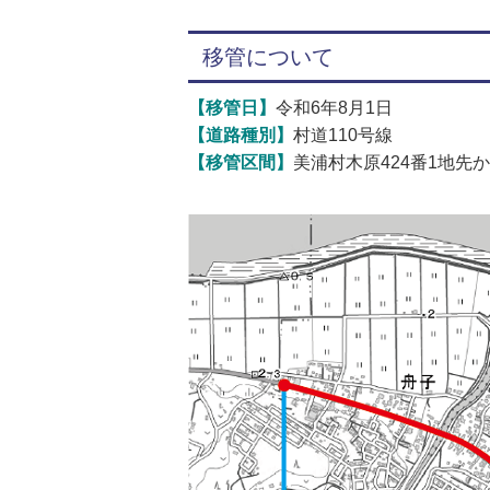
移管について
【移管日】
令和6年8月1日
【道路種別】
村道110号線
【移管区間】
美浦村木原424番1地先