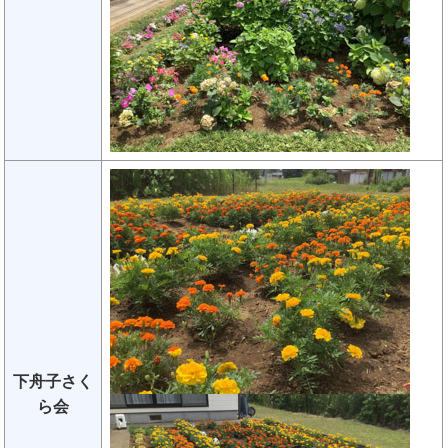
下舟子さく
ら会