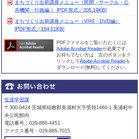
まちづくり出前講座メニュー（民間・サークル・公
共機関・行政編 ） [PDF形式／205.19KB]
まちづくり出前講座メニュー（VHS・DVD編）
[PDF形式／154.51KB]
PDFファイルをご覧いただくには
Adobe Acrobat Reader
が必要です。
お持ちでない方は、左のボタンをク
リックして
Adobe Acrobat Reader
を
ダウンロード(無料)してください。
生涯学習課
〒300-0424 茨城県稲敷郡美浦村大字受領1460-1 美浦村中
央公民館内
電話番号：029-885-4451
ファクス番号：029-885-7015