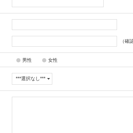
（確
男性
女性