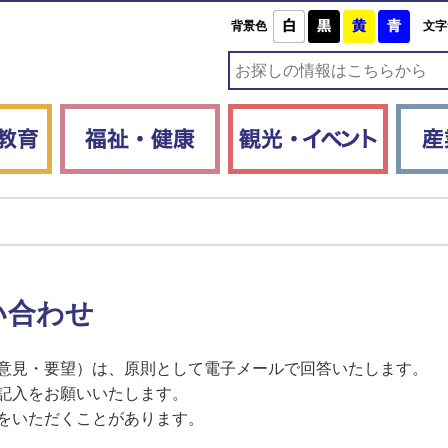
白
黒
黄
青
背景色
文字
子育て・教育
福祉・健康
観光・
い合わせ
意見・要望）は、原則として電子メールで回答いたします。
記入をお願いいたします。
をいただくことがあります。