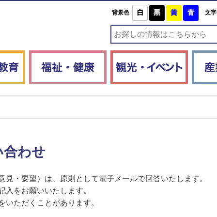
白
黒
黄
青
背景色
文字
子育て・教育
福祉・健康
観光・
い合わせ
意見・要望）は、原則として電子メールで回答いたします。
記入をお願いいたします。
をいただくことがあります。