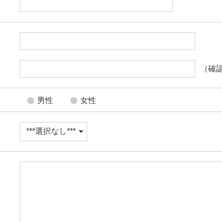
（確
男性
女性