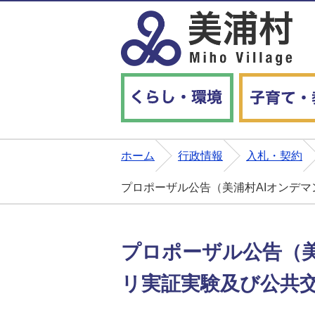
くらし・環境
ホーム
行政情報
入札・契約
プロポーザル公告（美浦村AIオンデ
プロポーザル公告（
リ実証実験及び公共