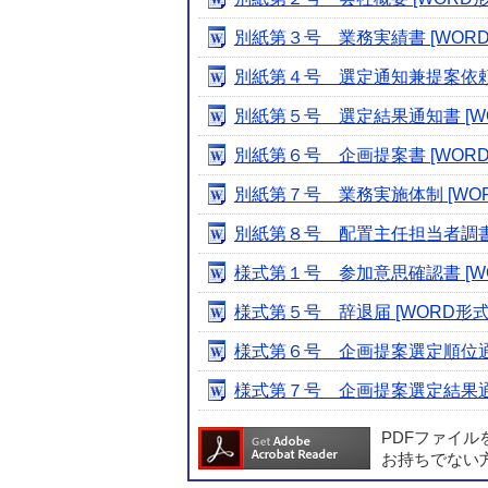
別紙第３号 業務実績書 [WORD形
別紙第４号 選定通知兼提案依頼書 
別紙第５号 選定結果通知書 [WOR
別紙第６号 企画提案書 [WORD形
別紙第７号 業務実施体制 [WORD
別紙第８号 配置主任担当者調書 [W
様式第１号 参加意思確認書 [WOR
様式第５号 辞退届 [WORD形式／1
様式第６号 企画提案選定順位通知 
様式第７号 企画提案選定結果通知 
PDFファイ
お持ちでない