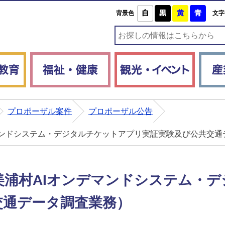
白
黒
黄
青
背景色
文字
子育て・教育
福祉・健康
観光・
プロポーザル案件
プロポーザル公告
マンドシステム・デジタルチケットアプリ実証実験及び公共交通
美浦村AIオンデマンドシステム・
交通データ調査業務）